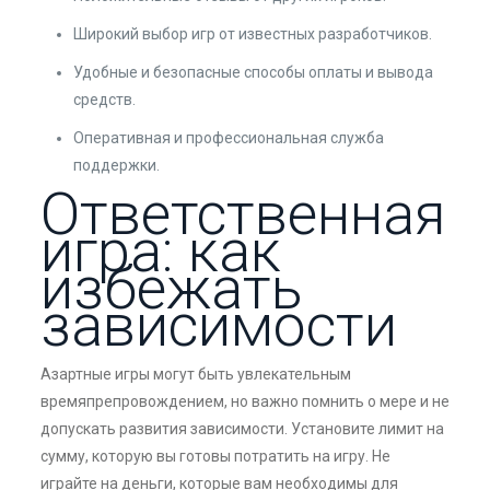
Широкий выбор игр от известных разработчиков.
Удобные и безопасные способы оплаты и вывода
средств.
Оперативная и профессиональная служба
поддержки.
Ответственная
игра: как
избежать
зависимости
Азартные игры могут быть увлекательным
времяпрепровождением, но важно помнить о мере и не
допускать развития зависимости. Установите лимит на
сумму, которую вы готовы потратить на игру. Не
играйте на деньги, которые вам необходимы для