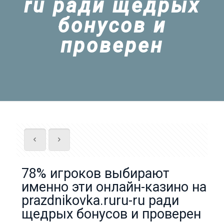
ru ради щедрых
бонусов и
проверен
78% игроков выбирают
именно эти онлайн-казино на
prazdnikovka.ruru-ru ради
щедрых бонусов и проверен