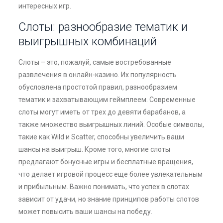
интересных игр.
Слоты: разнообразие тематик и
выигрышных комбинаций
Слоты – это, пожалуй, самые востребованные
развлечения в онлайн-казино. Их популярность
обусловлена простотой правил, разнообразием
тематик и захватывающим геймплеем. Современные
слоты могут иметь от трех до девяти барабанов, а
также множество выигрышных линий. Особые символы,
такие как Wild и Scatter, способны увеличить ваши
шансы на выигрыш. Кроме того, многие слоты
предлагают бонусные игры и бесплатные вращения,
что делает игровой процесс еще более увлекательным
и прибыльным. Важно понимать, что успех в слотах
зависит от удачи, но знание принципов работы слотов
может повысить ваши шансы на победу.