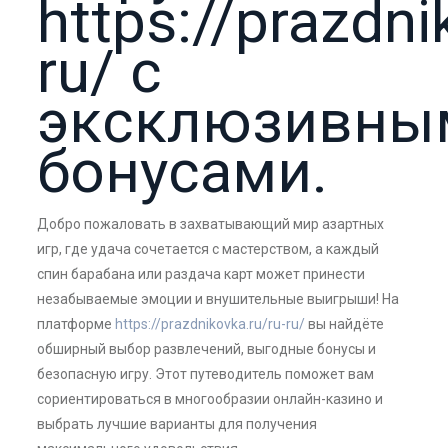
https://prazdni
ru/ с
эксклюзивны
бонусами.
Добро пожаловать в захватывающий мир азартных
игр, где удача сочетается с мастерством, а каждый
спин барабана или раздача карт может принести
незабываемые эмоции и внушительные выигрыши! На
платформе
https://prazdnikovka.ru/ru-ru/
вы найдёте
обширный выбор развлечений, выгодные бонусы и
безопасную игру. Этот путеводитель поможет вам
сориентироваться в многообразии онлайн-казино и
выбрать лучшие варианты для получения