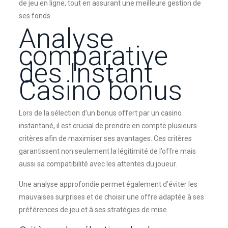
de jeu en ligne, tout en assurant une meilleure gestion de
ses fonds.
Analyse
comparative
des Instant
Casino bonus
Lors de la sélection d’un bonus offert par un casino
instantané, il est crucial de prendre en compte plusieurs
critères afin de maximiser ses avantages. Ces critères
garantissent non seulement la légitimité de l’offre mais
aussi sa compatibilité avec les attentes du joueur.
Une analyse approfondie permet également d’éviter les
mauvaises surprises et de choisir une offre adaptée à ses
préférences de jeu et à ses stratégies de mise.