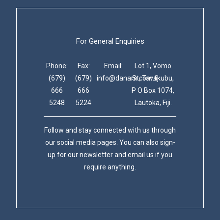
For General Enquiries
Phone:
Fax:
Email:
Lot 1, Vomo
(679)
(679)
info@danam.com.fj
St, Tavakubu,
666
666
P O Box 1074,
5248
5224
Lautoka, Fiji.
Follow and stay connected with us through
our social media pages. You can also sign-
up for our newsletter and email us if you
require anything.