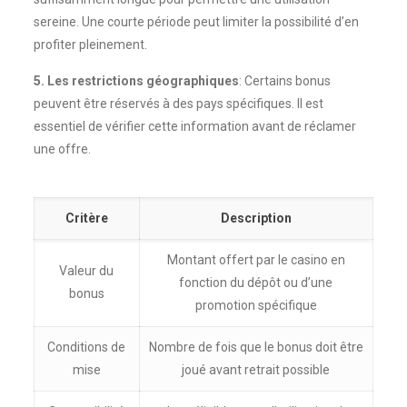
sereine. Une courte période peut limiter la possibilité d’en
profiter pleinement.
5. Les restrictions géographiques
: Certains bonus
peuvent être réservés à des pays spécifiques. Il est
essentiel de vérifier cette information avant de réclamer
une offre.
Critère
Description
Montant offert par le casino en
Valeur du
fonction du dépôt ou d’une
bonus
promotion spécifique
Conditions de
Nombre de fois que le bonus doit être
mise
joué avant retrait possible