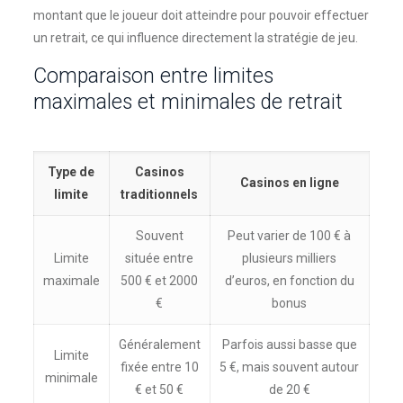
montant que le joueur doit atteindre pour pouvoir effectuer
un retrait, ce qui influence directement la stratégie de jeu.
Comparaison entre limites
maximales et minimales de retrait
Type de
Casinos
Casinos en ligne
limite
traditionnels
Souvent
Peut varier de 100 € à
Limite
située entre
plusieurs milliers
maximale
500 € et 2000
d’euros, en fonction du
€
bonus
Généralement
Parfois aussi basse que
Limite
fixée entre 10
5 €, mais souvent autour
minimale
€ et 50 €
de 20 €