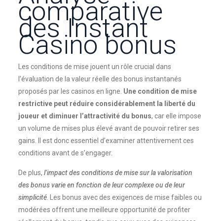
comparative
des Instant
Casino bonus
Les conditions de mise jouent un rôle crucial dans
l’évaluation de la valeur réelle des bonus instantanés
proposés par les casinos en ligne.
Une condition de mise
restrictive peut réduire considérablement la liberté du
joueur et diminuer l’attractivité du bonus
, car elle impose
un volume de mises plus élevé avant de pouvoir retirer ses
gains. Il est donc essentiel d’examiner attentivement ces
conditions avant de s’engager.
De plus,
l’impact des conditions de mise sur la valorisation
des bonus varie en fonction de leur complexe ou de leur
simplicité
. Les bonus avec des exigences de mise faibles ou
modérées offrent une meilleure opportunité de profiter