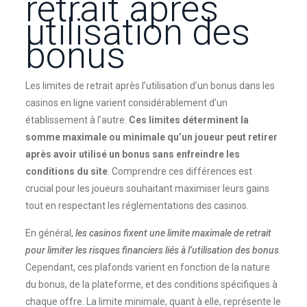
retrait après
utilisation des
bonus
Les limites de retrait après l’utilisation d’un bonus dans les
casinos en ligne varient considérablement d’un
établissement à l’autre.
Ces limites déterminent la
somme maximale ou minimale qu’un joueur peut retirer
après avoir utilisé un bonus sans enfreindre les
conditions du site
. Comprendre ces différences est
crucial pour les joueurs souhaitant maximiser leurs gains
tout en respectant les réglementations des casinos.
En général,
les casinos fixent une limite maximale de retrait
pour limiter les risques financiers liés à l’utilisation des bonus
.
Cependant, ces plafonds varient en fonction de la nature
du bonus, de la plateforme, et des conditions spécifiques à
chaque offre. La limite minimale, quant à elle, représente le