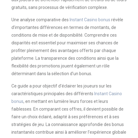
gratuits, sans processus de vérification complexe.
Une analyse comparative des
Instant Casino bonus
révèle
d’importantes différences en termes de montants, de
conditions de mise et de disponibilité. Comprendre ces
disparités est essentiel pour maximiser ses chances de
profiter pleinement des avantages offerts par chaque
plateforme. La transparence des conditions ainsi que la
flexibilité des promotions jouent également un rôle
déterminant dans la sélection d’un bonus.
Ce guide a pour objectif d’éclairer les joueurs sur les
caractéristiques principales des différents
Instant Casino
bonus
, en mettant en lumière leurs forces et leurs
faiblesses. En comparant ces offres, il devient possible de
faire un choix éclairé, adapté à ses préférences et à ses
stratégies de jeu. La connaissance approfondie des bonus
instantanés contribue ainsi à améliorer l’expérience globale