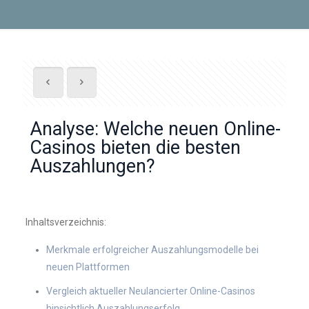
Analyse: Welche neuen Online-
Casinos bieten die besten
Auszahlungen?
Inhaltsverzeichnis:
Merkmale erfolgreicher Auszahlungsmodelle bei
neuen Plattformen
Vergleich aktueller Neulancierter Online-Casinos
hinsichtlich Auszahlungserfolg