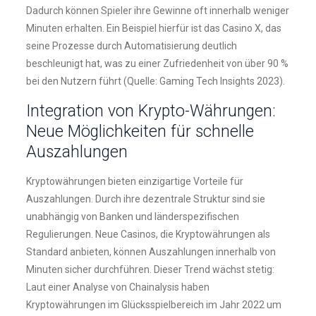
Dadurch können Spieler ihre Gewinne oft innerhalb weniger
Minuten erhalten. Ein Beispiel hierfür ist das Casino X, das
seine Prozesse durch Automatisierung deutlich
beschleunigt hat, was zu einer Zufriedenheit von über 90 %
bei den Nutzern führt (Quelle: Gaming Tech Insights 2023).
Integration von Krypto-Währungen:
Neue Möglichkeiten für schnelle
Auszahlungen
Kryptowährungen bieten einzigartige Vorteile für
Auszahlungen. Durch ihre dezentrale Struktur sind sie
unabhängig von Banken und länderspezifischen
Regulierungen. Neue Casinos, die Kryptowährungen als
Standard anbieten, können Auszahlungen innerhalb von
Minuten sicher durchführen. Dieser Trend wächst stetig:
Laut einer Analyse von Chainalysis haben
Kryptowährungen im Glücksspielbereich im Jahr 2022 um