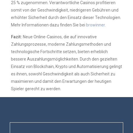
25 % zugenommen. Verantwortliche Casinos profitieren
somit von der Geschwindigkeit, niedrigeren Gebühren und
erhöhter Sicherheit durch den Einsatz dieser Technologien.
Mehr Informationen dazu finden Sie bei
browinner
.
Fazit:
Neue Online-Casinos, die auf innovative
Zahlungsprozesse, moderne Zahlungsmethoden und
technologische Fortschritte setzen, bieten erheblich
bessere Auszahlungsmöglichkeiten. Durch den gezielten
Einsatz von Blockchain, Krypto und Automatisierung gelingt
es ihnen, sowohl Geschwindigkeit als auch Sicherheit zu
maximieren und damit den Erwartungen der heutigen
Spieler gerecht zu werden.