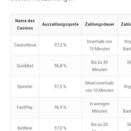
Name des
Auszahlungsquote
Zahlungsdauer
Zahl
Casinos
Innerhalb von
Kry
CasinoNova
97,2 %
15 Minuten
Ban
Bis zu 30
Sk
QuickBet
96,8 %
Minuten
Meist innerhalb
Spinster
97,5 %
Kry
von 10 Minuten
In wenigen
FastPlay
96,9 %
Minuten
Ban
Bis zu 20
Sk
BetNew
97,0 %