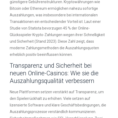
günstigere Gebührenstrukturen. Kryptowährungen wie
Bitcoin oder Ethereum ermöglichen nahezu sofortige
Auszahlungen, was insbesondere bei internationalen
Transaktionen ein entscheidender Vorteil ist. Laut einer
Studie von Statista bevorzugen 45 % der Online-
Glücksspieler Krypto-Zahlungen wegen ihrer Schnelligkeit
und Sicherheit (Stand 2023). Diese Zahl zeigt, dass
moderne Zahlungsmethoden die Auszahlungsquoten
erheblich positiv beeinflussen können.
Transparenz und Sicherheit bei
neuen Online-Casinos: Wie sie die
Auszahlungsqualität verbessern
Neue Plattformen setzen verstärkt auf Transparenz, um
den Spielerrückhalt zu erhöhen. Viele setzen auf
lizensierte Software und klare Geschäftsbedingungen, die
Auszahlungsprozesse verständlich kommunizieren.