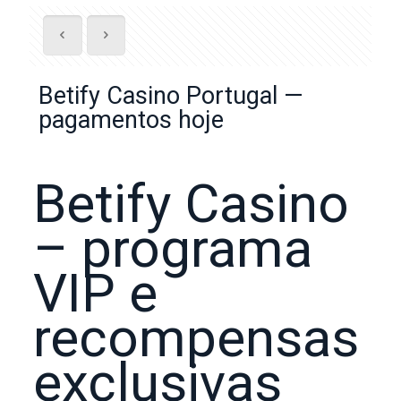
Betify Casino Portugal —
pagamentos hoje
Betify Casino
– programa
VIP e
recompensas
exclusivas