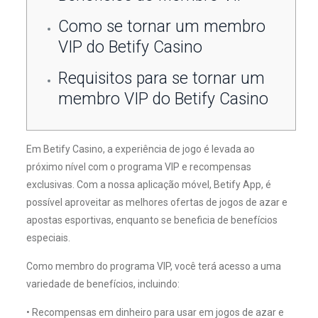
Como se tornar um membro
VIP do Betify Casino
Requisitos para se tornar um
membro VIP do Betify Casino
Em Betify Casino, a experiência de jogo é levada ao
próximo nível com o programa VIP e recompensas
exclusivas. Com a nossa aplicação móvel, Betify App, é
possível aproveitar as melhores ofertas de jogos de azar e
apostas esportivas, enquanto se beneficia de benefícios
especiais.
Como membro do programa VIP, você terá acesso a uma
variedade de benefícios, incluindo:
• Recompensas em dinheiro para usar em jogos de azar e