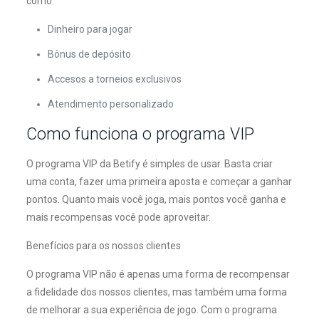
como:
Dinheiro para jogar
Bônus de depósito
Accesos a torneios exclusivos
Atendimento personalizado
Como funciona o programa VIP
O programa VIP da Betify é simples de usar. Basta criar
uma conta, fazer uma primeira aposta e começar a ganhar
pontos. Quanto mais você joga, mais pontos você ganha e
mais recompensas você pode aproveitar.
Benefícios para os nossos clientes
O programa VIP não é apenas uma forma de recompensar
a fidelidade dos nossos clientes, mas também uma forma
de melhorar a sua experiência de jogo. Com o programa