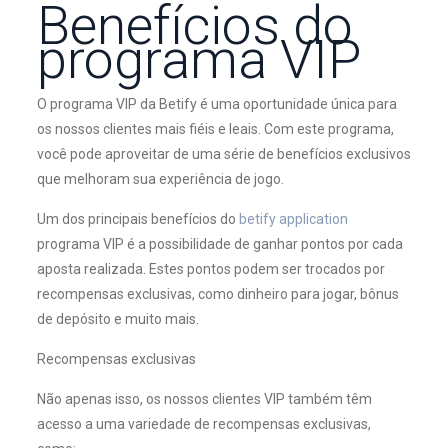
Benefícios do
programa VIP
O programa VIP da Betify é uma oportunidade única para
os nossos clientes mais fiéis e leais. Com este programa,
você pode aproveitar de uma série de benefícios exclusivos
que melhoram sua experiência de jogo.
Um dos principais benefícios do
betify application
programa VIP é a possibilidade de ganhar pontos por cada
aposta realizada. Estes pontos podem ser trocados por
recompensas exclusivas, como dinheiro para jogar, bônus
de depósito e muito mais.
Recompensas exclusivas
Não apenas isso, os nossos clientes VIP também têm
acesso a uma variedade de recompensas exclusivas,