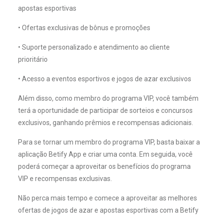
apostas esportivas
• Ofertas exclusivas de bônus e promoções
• Suporte personalizado e atendimento ao cliente
prioritário
• Acesso a eventos esportivos e jogos de azar exclusivos
Além disso, como membro do programa VIP, você também
terá a oportunidade de participar de sorteios e concursos
exclusivos, ganhando prêmios e recompensas adicionais.
Para se tornar um membro do programa VIP, basta baixar a
aplicação Betify App e criar uma conta. Em seguida, você
poderá começar a aproveitar os benefícios do programa
VIP e recompensas exclusivas.
Não perca mais tempo e comece a aproveitar as melhores
ofertas de jogos de azar e apostas esportivas com a Betify