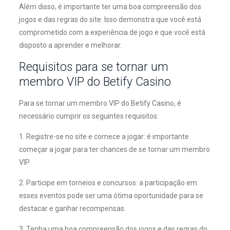
Além disso, é importante ter uma boa compreensão dos
jogos e das regras do site. Isso demonstra que você está
comprometido com a experiência de jogo e que você está
disposto a aprender e melhorar.
Requisitos para se tornar um
membro VIP do Betify Casino
Para se tornar um membro VIP do Betify Casino, é
necessário cumprir os seguintes requisitos:
1. Registre-se no site e comece a jogar: é importante
começar a jogar para ter chances de se tornar um membro
VIP.
2. Participe em torneios e concursos: a participação em
esses eventos pode ser uma ótima oportunidade para se
destacar e ganhar recompensas.
3. Tenha uma boa compreensão dos jogos e das regras do