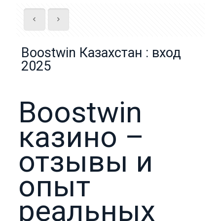
Boostwin Казахстан : вход
2025
Boostwin
казино –
отзывы и
опыт
реальных