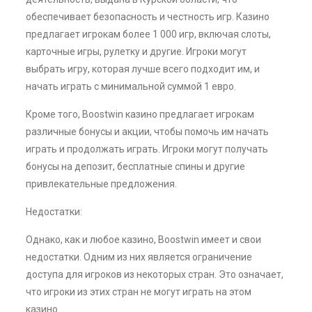
обеспечивает безопасность и честность игр. Казино
предлагает игрокам более 1 000 игр, включая слоты,
карточные игры, рулетку и другие. Игроки могут
выбрать игру, которая лучше всего подходит им, и
начать играть с минимальной суммой 1 евро.
Кроме того, Boostwin казино предлагает игрокам
различные бонусы и акции, чтобы помочь им начать
играть и продолжать играть. Игроки могут получать
бонусы на депозит, бесплатные спины и другие
привлекательные предложения.
Недостатки:
Однако, как и любое казино, Boostwin имеет и свои
недостатки. Одним из них является ограничение
доступа для игроков из некоторых стран. Это означает,
что игроки из этих стран не могут играть на этом
казино.