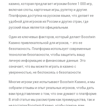
казино, которая предлагает игрокам более 1 000 игр,
включая слоты, карточные игры, рулетку и другие.
Платформа доступна на русском языке, что делает ее
удобной для игроков из России и других стран, где
русский язык является официальным.
Один из ключевых факторов, который делает Boostwin
Казино привлекательной для игроков, – это ее
безопасность. Платформа использует современные
технологии безопасности, чтобы защитить вашу
личную информацию и финансовые данные. Это
означает, что вы можете играть в казино с
уверенностью, не беспокоясь о безопасности.
Многие игроки уже испытывают Boostwin Казино, и мы
собрали отзывы и опыт реальных игроков, чтобы дать
вам представление о том, что они думают о платформе.
В этой статье мы рассмотрим как преимущества, так и
недостатки Boostwin Казино, чтобы помочь вам