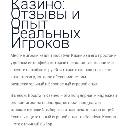
Казино:
Отзывы и
Опыт
Реальных
Игроков
Многие игроки хвалят Boostwin Казино за его простой и
удобный интерфейс, который позволяет легко найти и
запустить любую игру. Они также отмечают высокое
качество игр, которое обеспечивает им
развлекательный и безопасный игровой опыт.
В целом, Boostwin Казино – это популярная и надежная
онлайн-игровая площадка, которая предлагает
игрокам широкий выбор игр и развлекательных опций.
Если вы ищете новый игровой опыт, то Boostwin Казино
– это отличный выбор.