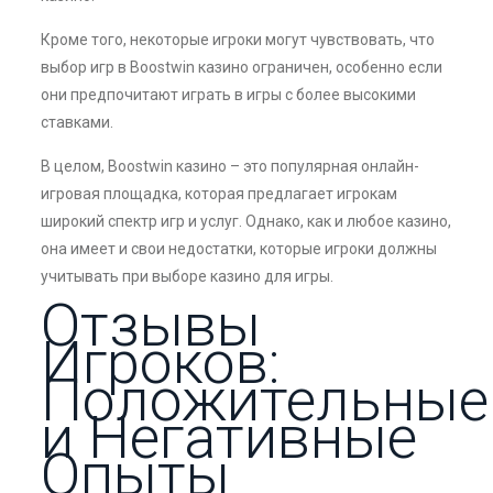
Кроме того, некоторые игроки могут чувствовать, что
выбор игр в Boostwin казино ограничен, особенно если
они предпочитают играть в игры с более высокими
ставками.
В целом, Boostwin казино – это популярная онлайн-
игровая площадка, которая предлагает игрокам
широкий спектр игр и услуг. Однако, как и любое казино,
она имеет и свои недостатки, которые игроки должны
учитывать при выборе казино для игры.
Отзывы
Игроков:
Положительные
и Негативные
Опыты