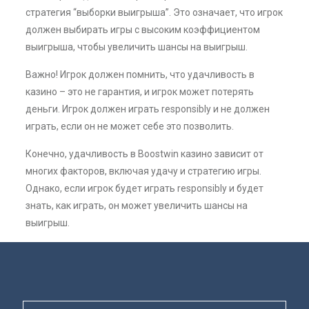
стратегия “выборки выигрыша”. Это означает, что игрок
должен выбирать игры с высоким коэффициентом
выигрыша, чтобы увеличить шансы на выигрыш.
Важно! Игрок должен помнить, что удачливость в
казино – это не гарантия, и игрок может потерять
деньги. Игрок должен играть responsibly и не должен
играть, если он не может себе это позволить.
Конечно, удачливость в Boostwin казино зависит от
многих факторов, включая удачу и стратегию игры.
Однако, если игрок будет играть responsibly и будет
знать, как играть, он может увеличить шансы на
выигрыш.