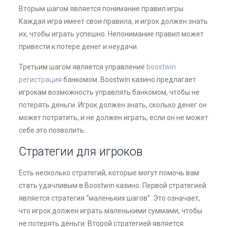
Вторым шагом является понимание правил игры.
Каждая игра имеет свои правила, и игрок должен знать
их, чтобы играть успешно. Непонимание правил может
привести к потере денег и неудачи.
Третьим шагом является управление
boostwin
регистрация
банкомом. Boostwin казино предлагает
игрокам возможность управлять банкомом, чтобы не
потерять деньги. Игрок должен знать, сколько денег он
может потратить, и не должен играть, если он не может
себе это позволить.
Стратегии для игроков
Есть несколько стратегий, которые могут помочь вам
стать удачливым в Boostwin казино. Первой стратегией
является стратегия “маленьких шагов”. Это означает,
что игрок должен играть маленькими суммами, чтобы
не потерять деньги. Второй стратегией является