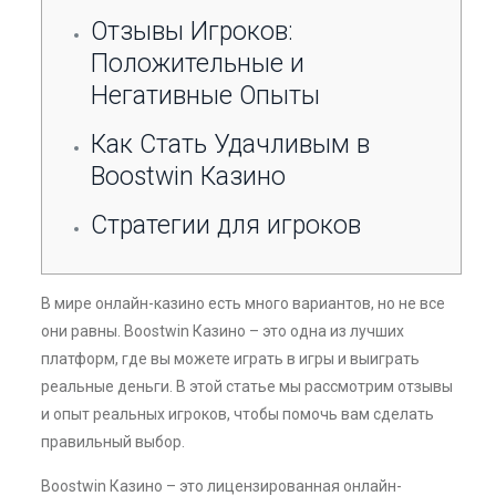
Отзывы Игроков:
Положительные и
Негативные Опыты
Как Стать Удачливым в
Boostwin Казино
Стратегии для игроков
В мире онлайн-казино есть много вариантов, но не все
они равны. Boostwin Казино – это одна из лучших
платформ, где вы можете играть в игры и выиграть
реальные деньги. В этой статье мы рассмотрим отзывы
и опыт реальных игроков, чтобы помочь вам сделать
правильный выбор.
Boostwin Казино – это лицензированная онлайн-