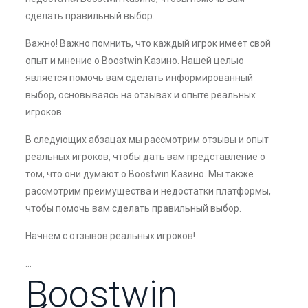
сделать правильный выбор.
Важно! Важно помнить, что каждый игрок имеет свой
опыт и мнение о Boostwin Казино. Нашей целью
является помочь вам сделать информированный
выбор, основываясь на отзывах и опыте реальных
игроков.
В следующих абзацах мы рассмотрим отзывы и опыт
реальных игроков, чтобы дать вам представление о
том, что они думают о Boostwin Казино. Мы также
рассмотрим преимущества и недостатки платформы,
чтобы помочь вам сделать правильный выбор.
Начнем с отзывов реальных игроков!
…
Boostwin