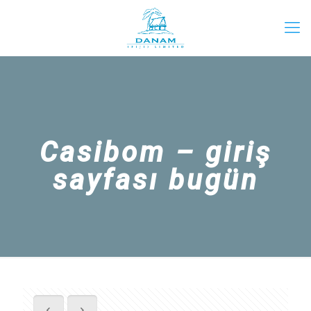
Casibom – giriş
sayfası bugün