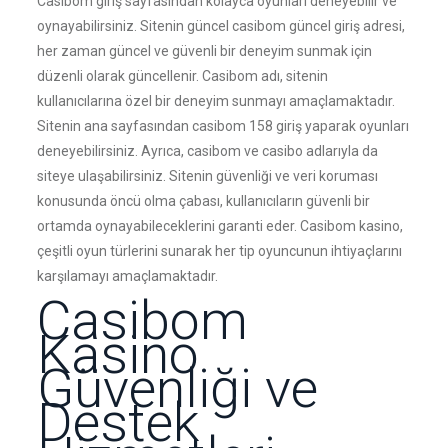
Casibom giriş sayfasından kolayca oyunları deneyebilir ve
oynayabilirsiniz. Sitenin güncel casibom güncel giriş adresi,
her zaman güncel ve güvenli bir deneyim sunmak için
düzenli olarak güncellenir. Casibom adı, sitenin
kullanıcılarına özel bir deneyim sunmayı amaçlamaktadır.
Sitenin ana sayfasından casibom 158 giriş yaparak oyunları
deneyebilirsiniz. Ayrıca, casibom ve casibo adlarıyla da
siteye ulaşabilirsiniz. Sitenin güvenliği ve veri koruması
konusunda öncü olma çabası, kullanıcıların güvenli bir
ortamda oynayabileceklerini garanti eder. Casibom kasino,
çeşitli oyun türlerini sunarak her tip oyuncunun ihtiyaçlarını
karşılamayı amaçlamaktadır.
Casibom
Kasino
Güvenliği ve
Destek