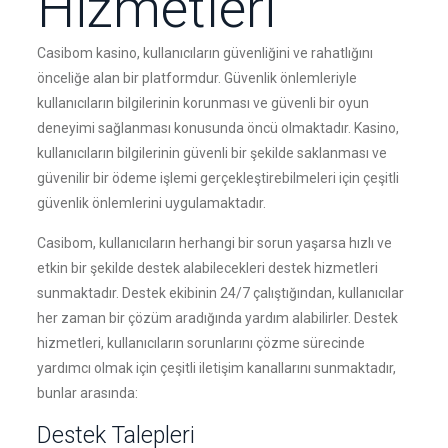
Hizmetleri
Casibom kasino, kullanıcıların güvenliğini ve rahatlığını
önceliğe alan bir platformdur. Güvenlik önlemleriyle
kullanıcıların bilgilerinin korunması ve güvenli bir oyun
deneyimi sağlanması konusunda öncü olmaktadır. Kasino,
kullanıcıların bilgilerinin güvenli bir şekilde saklanması ve
güvenilir bir ödeme işlemi gerçekleştirebilmeleri için çeşitli
güvenlik önlemlerini uygulamaktadır.
Casibom, kullanıcıların herhangi bir sorun yaşarsa hızlı ve
etkin bir şekilde destek alabilecekleri destek hizmetleri
sunmaktadır. Destek ekibinin 24/7 çalıştığından, kullanıcılar
her zaman bir çözüm aradığında yardım alabilirler. Destek
hizmetleri, kullanıcıların sorunlarını çözme sürecinde
yardımcı olmak için çeşitli iletişim kanallarını sunmaktadır,
bunlar arasında:
Destek Talepleri