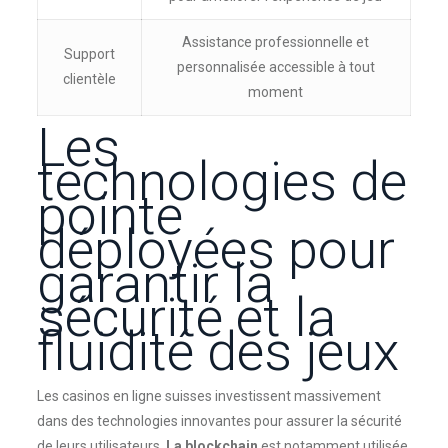
Assistance professionnelle et
Support
personnalisée accessible à tout
clientèle
moment
Les
technologies de
pointe
déployées pour
garantir la
sécurité et la
fluidité des jeux
Les casinos en ligne suisses investissent massivement
dans des technologies innovantes pour assurer la sécurité
de leurs utilisateurs.
La blockchain
est notamment utilisée