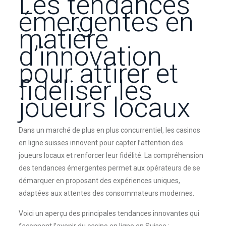
Les tendances
émergentes en
matière
d’innovation
pour attirer et
fidéliser les
joueurs locaux
Dans un marché de plus en plus concurrentiel, les casinos
en ligne suisses innovent pour capter l’attention des
joueurs locaux et renforcer leur fidélité. La compréhension
des tendances émergentes permet aux opérateurs de se
démarquer en proposant des expériences uniques,
adaptées aux attentes des consommateurs modernes.
Voici un aperçu des principales tendances innovantes qui