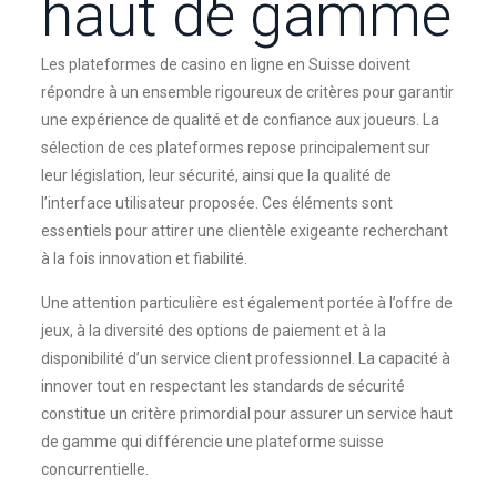
haut de gamme
Les plateformes de casino en ligne en Suisse doivent
répondre à un ensemble rigoureux de critères pour garantir
une expérience de qualité et de confiance aux joueurs. La
sélection de ces plateformes repose principalement sur
leur législation, leur sécurité, ainsi que la qualité de
l’interface utilisateur proposée. Ces éléments sont
essentiels pour attirer une clientèle exigeante recherchant
à la fois innovation et fiabilité.
Une attention particulière est également portée à l’offre de
jeux, à la diversité des options de paiement et à la
disponibilité d’un service client professionnel. La capacité à
innover tout en respectant les standards de sécurité
constitue un critère primordial pour assurer un service haut
de gamme qui différencie une plateforme suisse
concurrentielle.