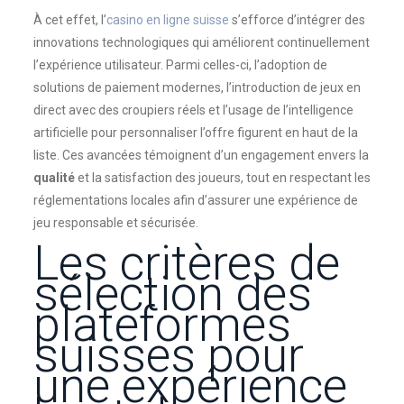
À cet effet, l’
casino en ligne suisse
s’efforce d’intégrer des
innovations technologiques qui améliorent continuellement
l’expérience utilisateur. Parmi celles-ci, l’adoption de
solutions de paiement modernes, l’introduction de jeux en
direct avec des croupiers réels et l’usage de l’intelligence
artificielle pour personnaliser l’offre figurent en haut de la
liste. Ces avancées témoignent d’un engagement envers la
qualité
et la satisfaction des joueurs, tout en respectant les
réglementations locales afin d’assurer une expérience de
jeu responsable et sécurisée.
Les critères de
sélection des
plateformes
suisses pour
une expérience