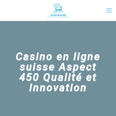
Casino en ligne
suisse Aspect
450 Qualité et
Innovation