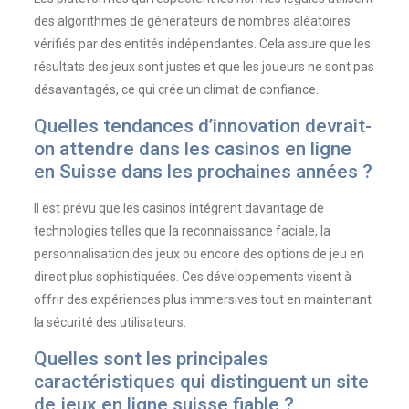
des algorithmes de générateurs de nombres aléatoires
vérifiés par des entités indépendantes. Cela assure que les
résultats des jeux sont justes et que les joueurs ne sont pas
désavantagés, ce qui crée un climat de confiance.
Quelles tendances d’innovation devrait-
on attendre dans les casinos en ligne
en Suisse dans les prochaines années ?
Il est prévu que les casinos intégrent davantage de
technologies telles que la reconnaissance faciale, la
personnalisation des jeux ou encore des options de jeu en
direct plus sophistiquées. Ces développements visent à
offrir des expériences plus immersives tout en maintenant
la sécurité des utilisateurs.
Quelles sont les principales
caractéristiques qui distinguent un site
de jeux en ligne suisse fiable ?