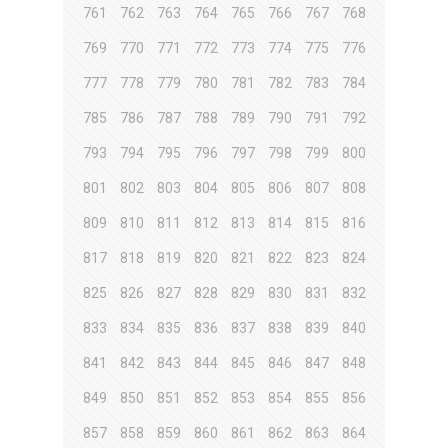
761
762
763
764
765
766
767
768
769
770
771
772
773
774
775
776
777
778
779
780
781
782
783
784
785
786
787
788
789
790
791
792
793
794
795
796
797
798
799
800
801
802
803
804
805
806
807
808
809
810
811
812
813
814
815
816
817
818
819
820
821
822
823
824
825
826
827
828
829
830
831
832
833
834
835
836
837
838
839
840
841
842
843
844
845
846
847
848
849
850
851
852
853
854
855
856
857
858
859
860
861
862
863
864