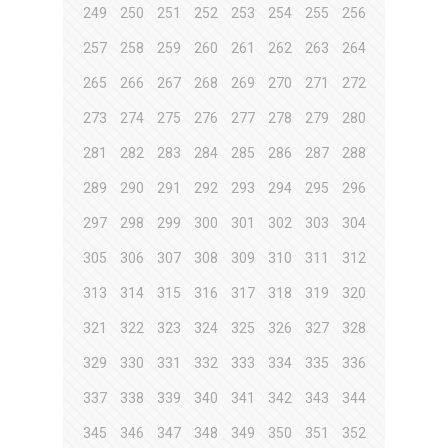
249
250
251
252
253
254
255
256
257
258
259
260
261
262
263
264
265
266
267
268
269
270
271
272
273
274
275
276
277
278
279
280
281
282
283
284
285
286
287
288
289
290
291
292
293
294
295
296
297
298
299
300
301
302
303
304
305
306
307
308
309
310
311
312
313
314
315
316
317
318
319
320
321
322
323
324
325
326
327
328
329
330
331
332
333
334
335
336
337
338
339
340
341
342
343
344
345
346
347
348
349
350
351
352