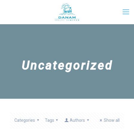
Uncategorized
Categories
Tags
Authors
Show all