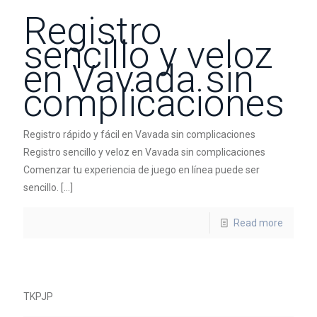
Registro
sencillo y veloz
en Vavada sin
complicaciones
Registro rápido y fácil en Vavada sin complicaciones
Registro sencillo y veloz en Vavada sin complicaciones
Comenzar tu experiencia de juego en línea puede ser
sencillo.
[…]
Read more
TKPJP