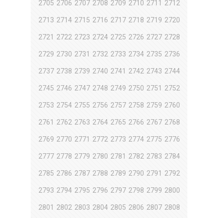
2705
2706
2707
2708
2709
2710
2711
2712
2713
2714
2715
2716
2717
2718
2719
2720
2721
2722
2723
2724
2725
2726
2727
2728
2729
2730
2731
2732
2733
2734
2735
2736
2737
2738
2739
2740
2741
2742
2743
2744
2745
2746
2747
2748
2749
2750
2751
2752
2753
2754
2755
2756
2757
2758
2759
2760
2761
2762
2763
2764
2765
2766
2767
2768
2769
2770
2771
2772
2773
2774
2775
2776
2777
2778
2779
2780
2781
2782
2783
2784
2785
2786
2787
2788
2789
2790
2791
2792
2793
2794
2795
2796
2797
2798
2799
2800
2801
2802
2803
2804
2805
2806
2807
2808