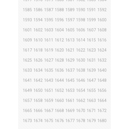
1585
1586
1587
1588
1589
1590
1591
1592
1593
1594
1595
1596
1597
1598
1599
1600
1601
1602
1603
1604
1605
1606
1607
1608
1609
1610
1611
1612
1613
1614
1615
1616
1617
1618
1619
1620
1621
1622
1623
1624
1625
1626
1627
1628
1629
1630
1631
1632
1633
1634
1635
1636
1637
1638
1639
1640
1641
1642
1643
1644
1645
1646
1647
1648
1649
1650
1651
1652
1653
1654
1655
1656
1657
1658
1659
1660
1661
1662
1663
1664
1665
1666
1667
1668
1669
1670
1671
1672
1673
1674
1675
1676
1677
1678
1679
1680