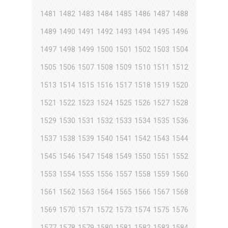
1481
1482
1483
1484
1485
1486
1487
1488
1489
1490
1491
1492
1493
1494
1495
1496
1497
1498
1499
1500
1501
1502
1503
1504
1505
1506
1507
1508
1509
1510
1511
1512
1513
1514
1515
1516
1517
1518
1519
1520
1521
1522
1523
1524
1525
1526
1527
1528
1529
1530
1531
1532
1533
1534
1535
1536
1537
1538
1539
1540
1541
1542
1543
1544
1545
1546
1547
1548
1549
1550
1551
1552
1553
1554
1555
1556
1557
1558
1559
1560
1561
1562
1563
1564
1565
1566
1567
1568
1569
1570
1571
1572
1573
1574
1575
1576
1577
1578
1579
1580
1581
1582
1583
1584