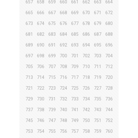
657
658
659
660
661
662
663
664
665
666
667
668
669
670
671
672
673
674
675
676
677
678
679
680
681
682
683
684
685
686
687
688
689
690
691
692
693
694
695
696
697
698
699
700
701
702
703
704
705
706
707
708
709
710
711
712
713
714
715
716
717
718
719
720
721
722
723
724
725
726
727
728
729
730
731
732
733
734
735
736
737
738
739
740
741
742
743
744
745
746
747
748
749
750
751
752
753
754
755
756
757
758
759
760