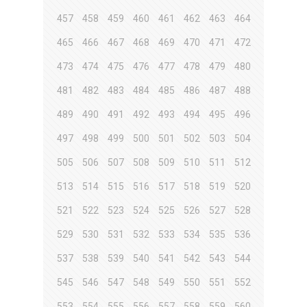
457
458
459
460
461
462
463
464
465
466
467
468
469
470
471
472
473
474
475
476
477
478
479
480
481
482
483
484
485
486
487
488
489
490
491
492
493
494
495
496
497
498
499
500
501
502
503
504
505
506
507
508
509
510
511
512
513
514
515
516
517
518
519
520
521
522
523
524
525
526
527
528
529
530
531
532
533
534
535
536
537
538
539
540
541
542
543
544
545
546
547
548
549
550
551
552
553
554
555
556
557
558
559
560