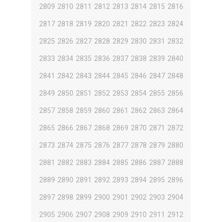
2809
2810
2811
2812
2813
2814
2815
2816
2817
2818
2819
2820
2821
2822
2823
2824
2825
2826
2827
2828
2829
2830
2831
2832
2833
2834
2835
2836
2837
2838
2839
2840
2841
2842
2843
2844
2845
2846
2847
2848
2849
2850
2851
2852
2853
2854
2855
2856
2857
2858
2859
2860
2861
2862
2863
2864
2865
2866
2867
2868
2869
2870
2871
2872
2873
2874
2875
2876
2877
2878
2879
2880
2881
2882
2883
2884
2885
2886
2887
2888
2889
2890
2891
2892
2893
2894
2895
2896
2897
2898
2899
2900
2901
2902
2903
2904
2905
2906
2907
2908
2909
2910
2911
2912