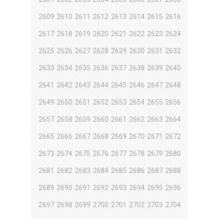
2609
2610
2611
2612
2613
2614
2615
2616
2617
2618
2619
2620
2621
2622
2623
2624
2625
2626
2627
2628
2629
2630
2631
2632
2633
2634
2635
2636
2637
2638
2639
2640
2641
2642
2643
2644
2645
2646
2647
2648
2649
2650
2651
2652
2653
2654
2655
2656
2657
2658
2659
2660
2661
2662
2663
2664
2665
2666
2667
2668
2669
2670
2671
2672
2673
2674
2675
2676
2677
2678
2679
2680
2681
2682
2683
2684
2685
2686
2687
2688
2689
2690
2691
2692
2693
2694
2695
2696
2697
2698
2699
2700
2701
2702
2703
2704