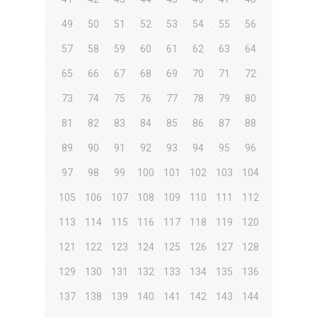
49
50
51
52
53
54
55
56
57
58
59
60
61
62
63
64
65
66
67
68
69
70
71
72
73
74
75
76
77
78
79
80
81
82
83
84
85
86
87
88
89
90
91
92
93
94
95
96
97
98
99
100
101
102
103
104
105
106
107
108
109
110
111
112
113
114
115
116
117
118
119
120
121
122
123
124
125
126
127
128
129
130
131
132
133
134
135
136
137
138
139
140
141
142
143
144