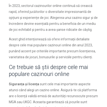
În 2023, sectorul cazinourilor online continuă să crească
rapid, oferind jucătorilor o diversitate impresionantă de
opțiuni și experiențe de joc. Alegerea unui cazino sigur și de
încredere devine esențială pentru a beneficia de un mediu
de joc echitabil și pentru a avea șanse ridicate de câștig.
Acest ghid intenționează să ofere informații detaliate
despre cele mai populare cazinouri online din anul 2023,
punând accent pe criteriile importante precum licențierea,
varietatea de jocuri, bonusurile și serviciile pentru clienți.
Ce trebuie să știi despre cele mai
populare cazinouri online
Siguranța și licența
sunt cele mai importante aspecte
atunci când alegi un cazino online. Asigură-te că platforma
are o licență validă emisă de autorități recunoscute precum
MGA sau UKGC. Aceasta garantează că jocurile sunt