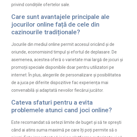
privind condițiile ofertelor sale.
Care sunt avantajele principale ale
jocurilor online față de cele din
cazinourile tradiționale?
Jocurile din mediul online permit accesul oricând și de
oriunde, economisind timpul și efortul de deplasare. De
asemenea, acestea oferă o varietate mai largă de jocuri și
promoții speciale disponibile doar pentru utilizatori pe
internet. În plus, alegerile de personalizare și posibilitatea
de a juca pe diferite dispozitive fac experiența mai
convenabilă și adaptată nevoilor fiecărui jucător.
Cateva sfaturi pentru a evita
problemele atunci cand joci online?
Este recomandat să setezi limite de buget și să te oprești
când ai atins suma maximă pe care îți poți permite să o