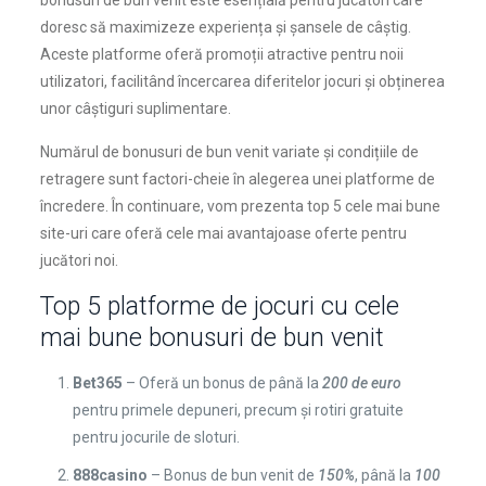
bonusuri de bun venit este esențială pentru jucători care
doresc să maximizeze experiența și șansele de câștig.
Aceste platforme oferă promoții atractive pentru noii
utilizatori, facilitând încercarea diferitelor jocuri și obținerea
unor câștiguri suplimentare.
Numărul de bonusuri de bun venit variate și condițiile de
retragere sunt factori-cheie în alegerea unei platforme de
încredere. În continuare, vom prezenta top 5 cele mai bune
site-uri care oferă cele mai avantajoase oferte pentru
jucători noi.
Top 5 platforme de jocuri cu cele
mai bune bonusuri de bun venit
Bet365
– Oferă un bonus de până la
200 de euro
pentru primele depuneri, precum și rotiri gratuite
pentru jocurile de sloturi.
888casino
– Bonus de bun venit de
150%
, până la
100