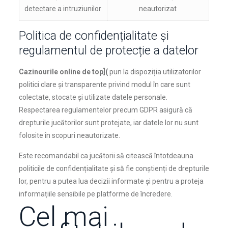
detectare a intruziunilor
neautorizat
Politica de confidențialitate și
regulamentul de protecție a datelor
Cazinourile online de top](
pun la dispoziția utilizatorilor
politici clare și transparente privind modul în care sunt
colectate, stocate și utilizate datele personale.
Respectarea regulamentelor precum GDPR asigură că
drepturile jucătorilor sunt protejate, iar datele lor nu sunt
folosite în scopuri neautorizate.
Este recomandabil ca jucătorii să citească întotdeauna
politicile de confidențialitate și să fie conștienți de drepturile
lor, pentru a putea lua decizii informate și pentru a proteja
informațiile sensibile pe platforme de încredere.
Cel mai