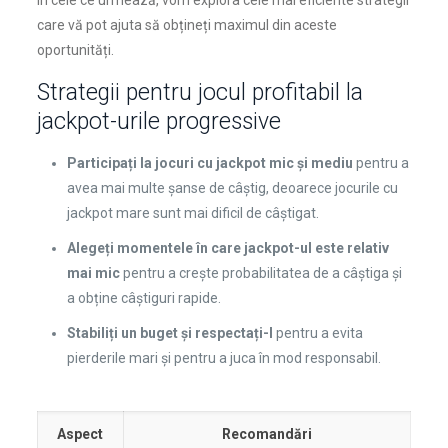
În cele ce urmează, vom explora cele mai eficiente strategii
care vă pot ajuta să obțineți maximul din aceste
oportunități.
Strategii pentru jocul profitabil la
jackpot-urile progressive
Participați la jocuri cu jackpot mic și mediu
pentru a
avea mai multe șanse de câștig, deoarece jocurile cu
jackpot mare sunt mai dificil de câștigat.
Alegeți momentele în care jackpot-ul este relativ
mai mic
pentru a crește probabilitatea de a câștiga și
a obține câștiguri rapide.
Stabiliți un buget și respectați-l
pentru a evita
pierderile mari și pentru a juca în mod responsabil.
Aspect
Recomandări