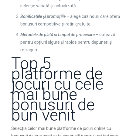
selecție variată și actualizată.
Bonificațiile și promoțiile
– alege cazinouri care oferă
bonusuri competitive și rotiri gratuite.
Metodele de plată și timpul de procesare
– optează
pentru opțiuni sigure și rapide pentru depuneri și
retrageri.
Top 5
platforme de
jocuri cu cele
mai bune
bonusuri de
bun venit
Selecția celor mai bune platforme de jocuri online cu