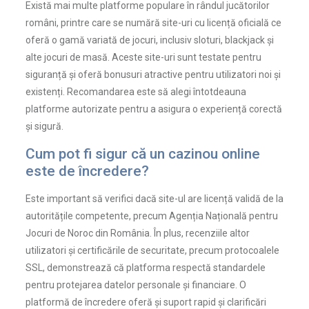
Există mai multe platforme populare în rândul jucătorilor
români, printre care se numără site-uri cu licență oficială ce
oferă o gamă variată de jocuri, inclusiv sloturi, blackjack și
alte jocuri de masă. Aceste site-uri sunt testate pentru
siguranță și oferă bonusuri atractive pentru utilizatori noi și
existenți. Recomandarea este să alegi întotdeauna
platforme autorizate pentru a asigura o experiență corectă
și sigură.
Cum pot fi sigur că un cazinou online
este de încredere?
Este important să verifici dacă site-ul are licență validă de la
autoritățile competente, precum Agenția Națională pentru
Jocuri de Noroc din România. În plus, recenziile altor
utilizatori și certificările de securitate, precum protocoalele
SSL, demonstrează că platforma respectă standardele
pentru protejarea datelor personale și financiare. O
platformă de încredere oferă și suport rapid și clarificări