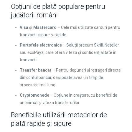
Opțiuni de plată populare pentru
jucătorii români
Visa și Mastercard
– Cele mai utilizate carduri pentru
tranzacții sigure și rapide.
Portofele electronice
– Soluții precum Skrill, Neteller
sau ecoPayz, care oferă viteză și confidențialitate în
tranzacții.
Transfer bancar
– Pentru depuneri și retrageri directe
din contul bancar, deși poate avea un timp de
procesare mai lung.
Cryptomonede
– Opțiune în creștere, cu beneficii de
anonimat și viteza transferurilor.
Beneficiile utilizării metodelor de
plată rapide și sigure