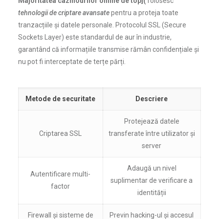
Majoritatea cazinourilor online de top](
folosesc
tehnologii de criptare avansate
pentru a proteja toate
tranzacțiile și datele personale. Protocolul SSL (Secure
Sockets Layer) este standardul de aur în industrie,
garantând că informațiile transmise rămân confidențiale și
nu pot fi interceptate de terțe părți.
Metode de securitate
Descriere
Protejează datele
Criptarea SSL
transferate între utilizator și
server
Adaugă un nivel
Autentificare multi-
suplimentar de verificare a
factor
identității
Firewall și sisteme de
Previn hacking-ul și accesul