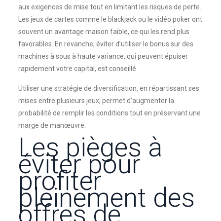
aux exigences de mise tout en limitant les risques de perte.
Les jeux de cartes comme le blackjack ou le vidéo poker ont
souvent un avantage maison faible, ce qui les rend plus
favorables. En revanche, éviter d’utiliser le bonus sur des
machines à sous à haute variance, qui peuvent épuiser
rapidement votre capital, est conseillé.
Utiliser une stratégie de diversification, en répartissant ses
mises entre plusieurs jeux, permet d’augmenter la
probabilité de remplir les conditions tout en préservant une
marge de manœuvre.
Les pièges à
éviter pour
profiter
pleinement des
offres de