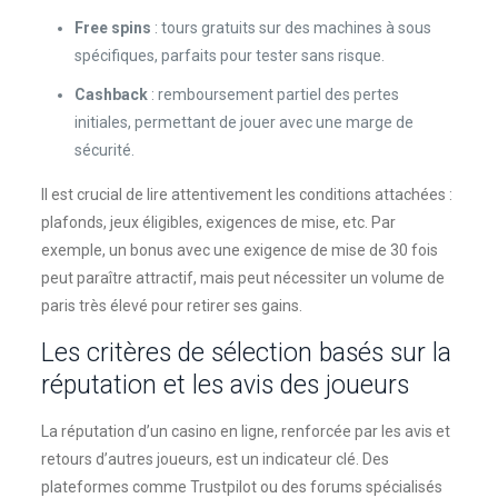
Free spins
: tours gratuits sur des machines à sous
spécifiques, parfaits pour tester sans risque.
Cashback
: remboursement partiel des pertes
initiales, permettant de jouer avec une marge de
sécurité.
Il est crucial de lire attentivement les conditions attachées :
plafonds, jeux éligibles, exigences de mise, etc. Par
exemple, un bonus avec une exigence de mise de 30 fois
peut paraître attractif, mais peut nécessiter un volume de
paris très élevé pour retirer ses gains.
Les critères de sélection basés sur la
réputation et les avis des joueurs
La réputation d’un casino en ligne, renforcée par les avis et
retours d’autres joueurs, est un indicateur clé. Des
plateformes comme Trustpilot ou des forums spécialisés