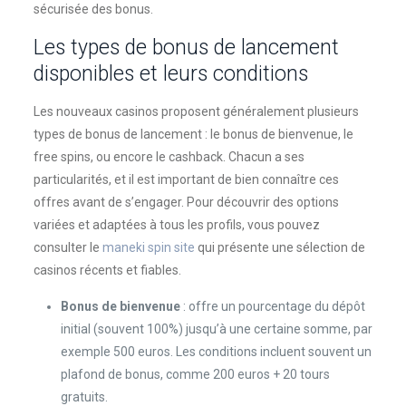
sécurisée des bonus.
Les types de bonus de lancement
disponibles et leurs conditions
Les nouveaux casinos proposent généralement plusieurs
types de bonus de lancement : le bonus de bienvenue, le
free spins, ou encore le cashback. Chacun a ses
particularités, et il est important de bien connaître ces
offres avant de s’engager. Pour découvrir des options
variées et adaptées à tous les profils, vous pouvez
consulter le
maneki spin site
qui présente une sélection de
casinos récents et fiables.
Bonus de bienvenue
: offre un pourcentage du dépôt
initial (souvent 100%) jusqu’à une certaine somme, par
exemple 500 euros. Les conditions incluent souvent un
plafond de bonus, comme 200 euros + 20 tours
gratuits.