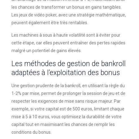
les chances de transformer un bonus en gains tangibles.
Les jeux de vidéo poker, avec une stratégie mathématique,
peuvent également être très rentables.
Les machines à sous à haute volatilité sont à éviter pour
cette étape, car elles peuvent entraîner des pertes rapides
malgré un potentiel de gains élevés.
Les méthodes de gestion de bankroll
adaptées à l’exploitation des bonus
Une gestion prudente de la bankroll, en utilisant la règle du
1-2% par mise, permet de prolonger la session de jeu et de
respecter les exigences de mise sans risque majeur. Par
exemple, si votre capital est de 500 euros, limitant chaque
mise à 5 à 10 euros, vous optimisez la durabilité de votre
capital tout en maximisant les chances de remplir les
conditions du bonus.