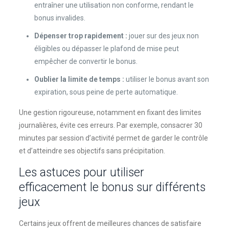
entraîner une utilisation non conforme, rendant le
bonus invalides.
Dépenser trop rapidement :
jouer sur des jeux non
éligibles ou dépasser le plafond de mise peut
empêcher de convertir le bonus.
Oublier la limite de temps :
utiliser le bonus avant son
expiration, sous peine de perte automatique.
Une gestion rigoureuse, notamment en fixant des limites
journalières, évite ces erreurs. Par exemple, consacrer 30
minutes par session d’activité permet de garder le contrôle
et d’atteindre ses objectifs sans précipitation.
Les astuces pour utiliser
efficacement le bonus sur différents
jeux
Certains jeux offrent de meilleures chances de satisfaire