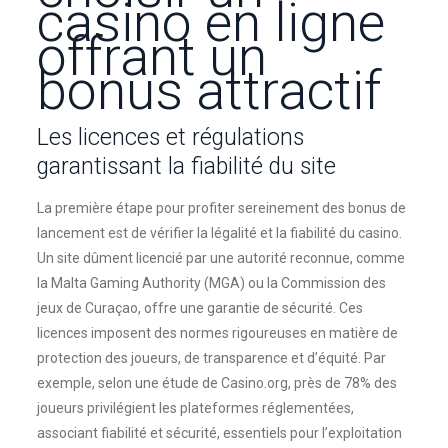
casino en ligne
offrant un
bonus attractif
Les licences et régulations
garantissant la fiabilité du site
La première étape pour profiter sereinement des bonus de
lancement est de vérifier la légalité et la fiabilité du casino.
Un site dûment licencié par une autorité reconnue, comme
la Malta Gaming Authority (MGA) ou la Commission des
jeux de Curaçao, offre une garantie de sécurité. Ces
licences imposent des normes rigoureuses en matière de
protection des joueurs, de transparence et d’équité. Par
exemple, selon une étude de Casino.org, près de 78% des
joueurs privilégient les plateformes réglementées,
associant fiabilité et sécurité, essentiels pour l’exploitation