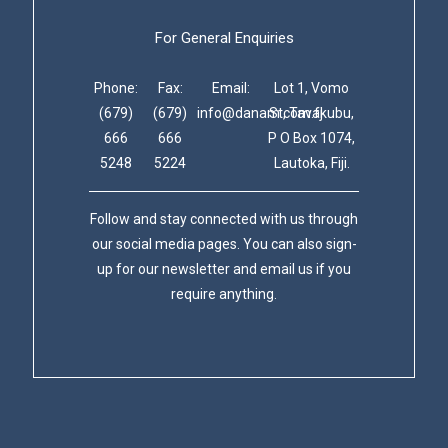
For General Enquiries
Phone:
Fax:
Email:
Lot 1, Vomo
(679)
(679)
info@danam.com.fj
St, Tavakubu,
666
666
P O Box 1074,
5248
5224
Lautoka, Fiji.
Follow and stay connected with us through
our social media pages. You can also sign-
up for our newsletter and email us if you
require anything.