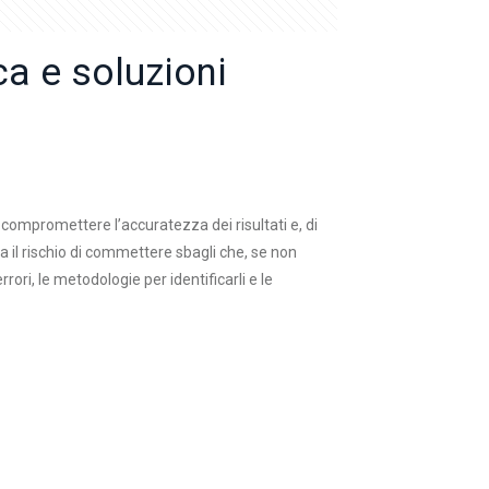
ca e soluzioni
 compromettere l’accuratezza dei risultati e, di
 il rischio di commettere sbagli che, se non
rori, le metodologie per identificarli e le