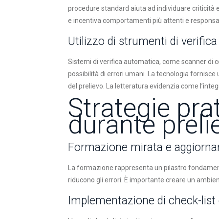
procedure standard aiuta ad individuare critici
e incentiva comportamenti più attenti e responsab
Utilizzo di strumenti di verific
Sistemi di verifica automatica, come scanner di co
possibilità di errori umani. La tecnologia fornisce
del prelievo. La letteratura evidenzia come l’integr
Strategie pra
durante preli
Formazione mirata e aggiornam
La formazione rappresenta un pilastro fondamenta
riducono gli errori. È importante creare un ambient
Implementazione di check-list e