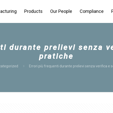
acturing
Products
Our People
Compliance
ti durante prelievi senza v
pratiche
categorized
Errori più frequenti durante prelievi senza verifica e 