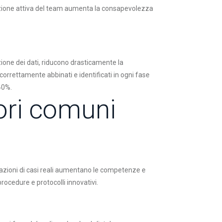
azione attiva del team aumenta la consapevolezza
zione dei dati, riducono drasticamente la
 correttamente abbinati e identificati in ogni fase
 40%.
rori comuni
lazioni di casi reali aumentano le competenze e
rocedure e protocolli innovativi.