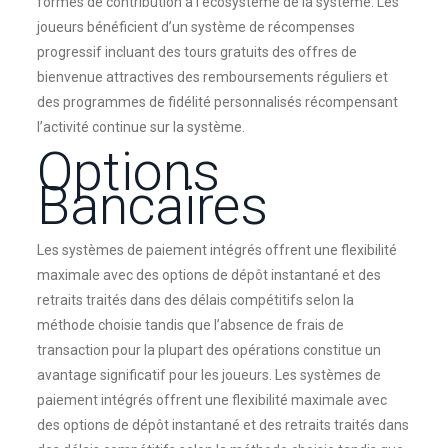
formes de contribution à l’écosystème de la système. Les
joueurs bénéficient d’un système de récompenses
progressif incluant des tours gratuits des offres de
bienvenue attractives des remboursements réguliers et
des programmes de fidélité personnalisés récompensant
l’activité continue sur la système.
Options
Bancaires
Les systèmes de paiement intégrés offrent une flexibilité
maximale avec des options de dépôt instantané et des
retraits traités dans des délais compétitifs selon la
méthode choisie tandis que l’absence de frais de
transaction pour la plupart des opérations constitue un
avantage significatif pour les joueurs. Les systèmes de
paiement intégrés offrent une flexibilité maximale avec
des options de dépôt instantané et des retraits traités dans