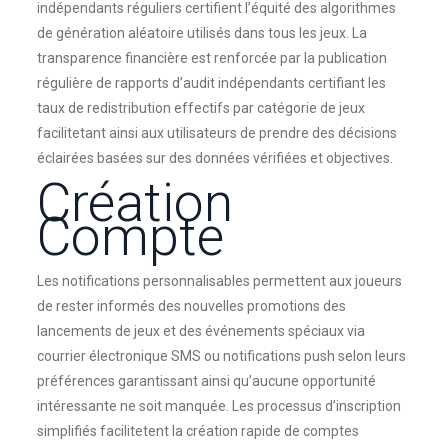
indépendants réguliers certifient l’équité des algorithmes
de génération aléatoire utilisés dans tous les jeux. La
transparence financière est renforcée par la publication
régulière de rapports d’audit indépendants certifiant les
taux de redistribution effectifs par catégorie de jeux
facilitetant ainsi aux utilisateurs de prendre des décisions
éclairées basées sur des données vérifiées et objectives.
Création
Compte
Les notifications personnalisables permettent aux joueurs
de rester informés des nouvelles promotions des
lancements de jeux et des événements spéciaux via
courrier électronique SMS ou notifications push selon leurs
préférences garantissant ainsi qu’aucune opportunité
intéressante ne soit manquée. Les processus d’inscription
simplifiés facilitetent la création rapide de comptes