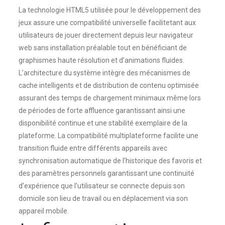
La technologie HTML5 utilisée pour le développement des
jeux assure une compatibilité universelle facilitetant aux
utilisateurs de jouer directement depuis leur navigateur
web sans installation préalable tout en bénéficiant de
graphismes haute résolution et d’animations fluides.
L’architecture du système intègre des mécanismes de
cache intelligents et de distribution de contenu optimisée
assurant des temps de chargement minimaux même lors
de périodes de forte affluence garantissant ainsi une
disponibilité continue et une stabilité exemplaire de la
plateforme. La compatibilité multiplateforme facilite une
transition fluide entre différents appareils avec
synchronisation automatique de l’historique des favoris et
des paramètres personnels garantissant une continuité
d’expérience que l’utilisateur se connecte depuis son
domicile son lieu de travail ou en déplacement via son
appareil mobile.