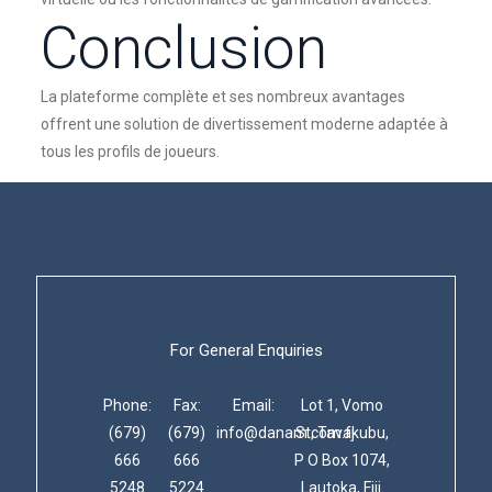
Conclusion
La plateforme complète et ses nombreux avantages
offrent une solution de divertissement moderne adaptée à
tous les profils de joueurs.
For General Enquiries
Phone:
Fax:
Email:
Lot 1, Vomo
(679)
(679)
info@danam.com.fj
St, Tavakubu,
666
666
P O Box 1074,
5248
5224
Lautoka, Fiji.