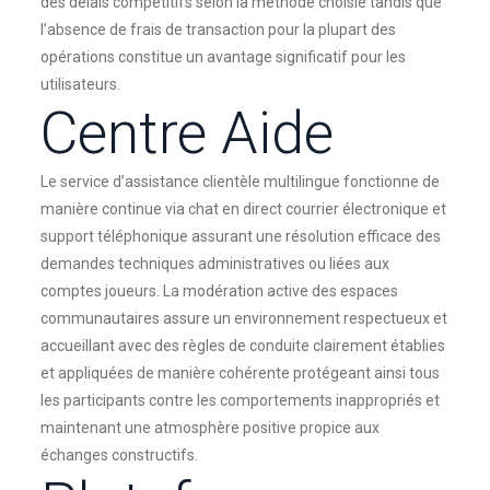
des délais compétitifs selon la méthode choisie tandis que
l’absence de frais de transaction pour la plupart des
opérations constitue un avantage significatif pour les
utilisateurs.
Centre Aide
Le service d’assistance clientèle multilingue fonctionne de
manière continue via chat en direct courrier électronique et
support téléphonique assurant une résolution efficace des
demandes techniques administratives ou liées aux
comptes joueurs. La modération active des espaces
communautaires assure un environnement respectueux et
accueillant avec des règles de conduite clairement établies
et appliquées de manière cohérente protégeant ainsi tous
les participants contre les comportements inappropriés et
maintenant une atmosphère positive propice aux
échanges constructifs.