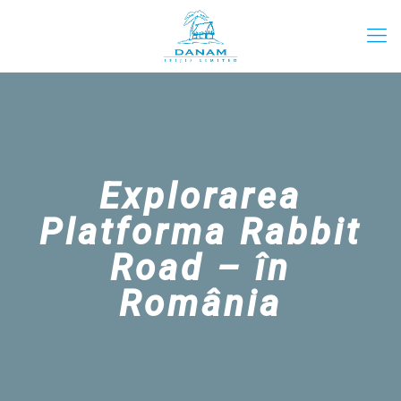
Explorarea
Platforma Rabbit
Road – în
România