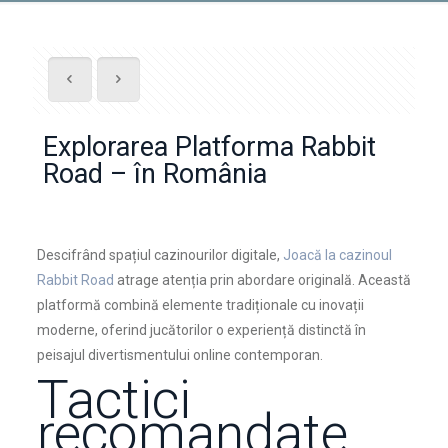
Explorarea Platforma Rabbit
Road – în România
Descifrând spațiul cazinourilor digitale,
Joacă la cazinoul
Rabbit Road
atrage atenția prin abordare originală. Această
platformă combină elemente tradiționale cu inovații
moderne, oferind jucătorilor o experiență distinctă în
peisajul divertismentului online contemporan.
Tactici
recomandate