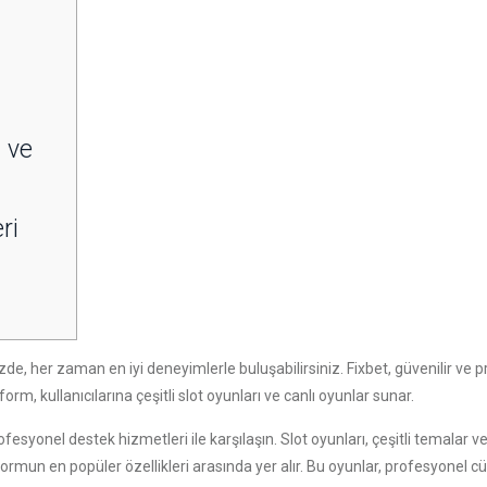
i ve
ri
zde, her zaman en iyi deneyimlerle buluşabilirsiniz. Fixbet, güvenilir ve 
form, kullanıcılarına çeşitli slot oyunları ve canlı oyunlar sunar.
ofesyonel destek hizmetleri ile karşılaşın. Slot oyunları, çeşitli temalar
formun en popüler özellikleri arasında yer alır. Bu oyunlar, profesyonel c