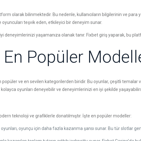
atform olarak bilinmektedir. Bu nedenle, kullanıcıların bilgilerinin ve para
 oyuncuları teşvik eden, etkileyici bir deneyim sunar.
 iyi deneyimlerinizi yaşamanıza olanak tanır. Fixbet giriş yaparak, bu p
: En Popüler Modell
 popüler ve en sevilen kategorilerden biridir. Bu oyunlar, çeşitli temal
kolayca oyunları deneyebilir ve deneyimlerinizi en iyi şekilde yaşayabilirs
ern teknoloji ve grafiklerle donatılmıştır. İşte en popüler modeller:
ot oyunları, oyunçu için daha fazla kazanma şansı sunar. Bu tür slotlar ge