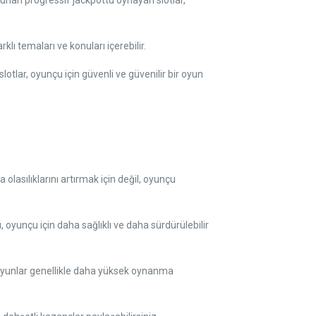
ulunan progressif jackpottu oynayan slotlar,
rklı temaları ve konuları içerebilir.
 slotlar, oyunçu için güvenli ve güvenilir bir oyun
 olasılıklarını artırmak için değil, oyunçu
u, oyunçu için daha sağlıklı ve daha sürdürülebilir
r oyunlar genellikle daha yüksek oynanma