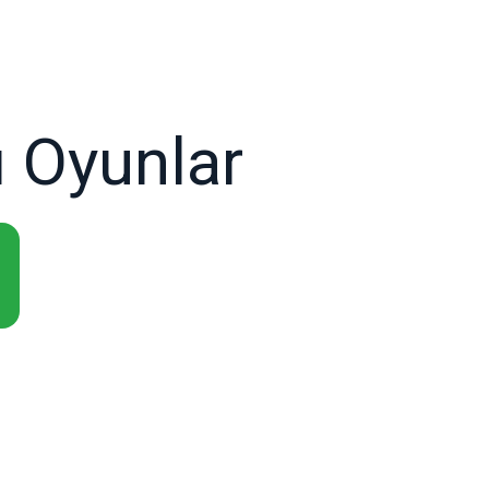
ı Oyunlar