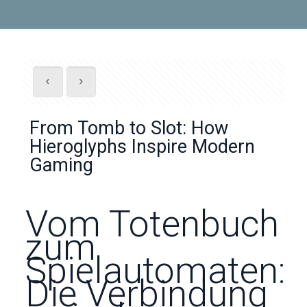
From Tomb to Slot: How
Hieroglyphs Inspire Modern
Gaming
Vom Totenbuch
zum
Spielautomaten:
Die Verbindung