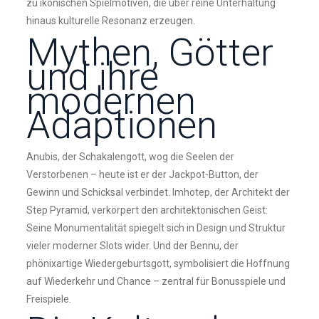
zu ikonischen Spielmotiven, die über reine Unterhaltung
hinaus kulturelle Resonanz erzeugen.
Mythen, Götter
und ihre
modernen
Adaptionen
Anubis, der Schakalengott, wog die Seelen der
Verstorbenen – heute ist er der Jackpot-Button, der
Gewinn und Schicksal verbindet. Imhotep, der Architekt der
Step Pyramid, verkörpert den architektonischen Geist:
Seine Monumentalität spiegelt sich in Design und Struktur
vieler moderner Slots wider. Und der Bennu, der
phönixartige Wiedergeburtsgott, symbolisiert die Hoffnung
auf Wiederkehr und Chance – zentral für Bonusspiele und
Freispiele.