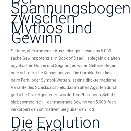
Spannungsbogen
zwischen
Mythos und
Gewinn
Seltene, aber immense Auszahlungen – wie das 5.000-
fache Gewinnpotenzial in Book of Dead – spiegeln die alten
ägyptischen Flüche und Segnungen wider: Seltene Segen
oder schreckliche Konsequenzen. Die Gamble-Funktion,
beim Farb- oder Symbol-Wetten, ist eine direkte moderne
Variante des Schicksalsspiels, das im alten Ägypten durch
göttliche Orakel gesteuert wurde. Der Pharaonen-Schatz
bleibt symbolisch – der maximale Gewinn von 5.000-fach
verkörpert den ultimativen Sieg über den Tod.
Die Evolution