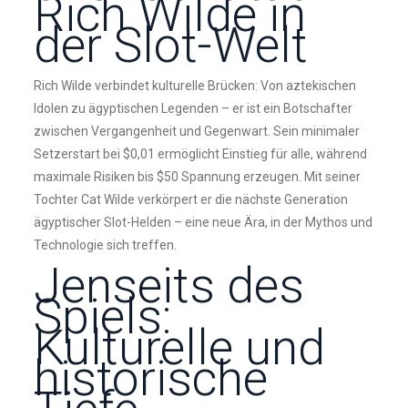
Rich Wilde in
der Slot-Welt
Rich Wilde verbindet kulturelle Brücken: Von aztekischen
Idolen zu ägyptischen Legenden – er ist ein Botschafter
zwischen Vergangenheit und Gegenwart. Sein minimaler
Setzerstart bei $0,01 ermöglicht Einstieg für alle, während
maximale Risiken bis $50 Spannung erzeugen. Mit seiner
Tochter Cat Wilde verkörpert er die nächste Generation
ägyptischer Slot-Helden – eine neue Ära, in der Mythos und
Technologie sich treffen.
Jenseits des
Spiels:
Kulturelle und
historische