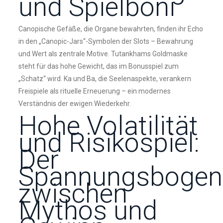
und Spielboni
Canopische Gefäße, die Organe bewahrten, finden ihr Echo
in den „Canopic-Jars“-Symbolen der Slots – Bewahrung
und Wert als zentrale Motive. Tutankhams Goldmaske
steht für das hohe Gewicht, das im Bonusspiel zum
„Schatz“ wird. Ka und Ba, die Seelenaspekte, verankern
Freispiele als rituelle Erneuerung – ein modernes
Verständnis der ewigen Wiederkehr.
Hohe Volatilität
und Risikospiel:
Der
Spannungsbogen
zwischen
Mythos und