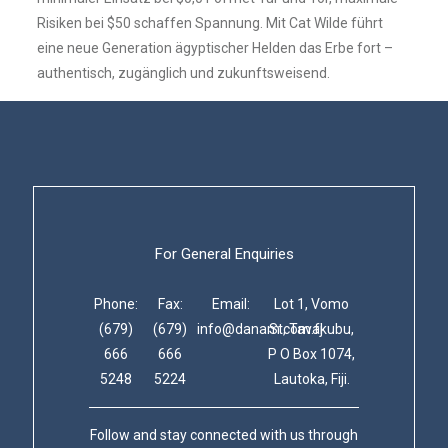
Risiken bei $50 schaffen Spannung. Mit Cat Wilde führt
eine neue Generation ägyptischer Helden das Erbe fort –
authentisch, zugänglich und zukunftsweisend.
For General Enquiries
Phone:
Fax:
Email:
Lot 1, Vomo
(679)
(679)
info@danam.com.fj
St, Tavakubu,
666
666
P O Box 1074,
5248
5224
Lautoka, Fiji.
Follow and stay connected with us through