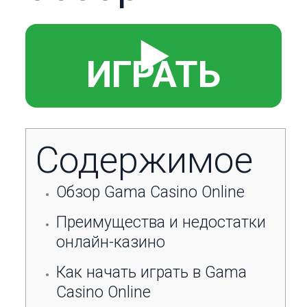
▶️
ИГРАТЬ
Содержимое
Обзор Gama Casino Online
Преимущества и недостатки
онлайн-казино
Как начать играть в Gama
Casino Online