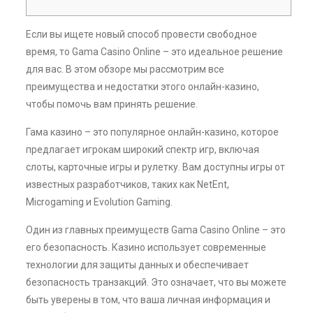
Если вы ищете новый способ провести свободное
время, то Gama Casino Online – это идеальное решение
для вас. В этом обзоре мы рассмотрим все
преимущества и недостатки этого онлайн-казино,
чтобы помочь вам принять решение.
Гама казино – это популярное онлайн-казино, которое
предлагает игрокам широкий спектр игр, включая
слоты, карточные игры и рулетку. Вам доступны игры от
известных разработчиков, таких как NetEnt,
Microgaming и Evolution Gaming.
Один из главных преимуществ Gama Casino Online – это
его безопасность. Казино использует современные
технологии для защиты данных и обеспечивает
безопасность транзакций. Это означает, что вы можете
быть уверены в том, что ваша личная информация и