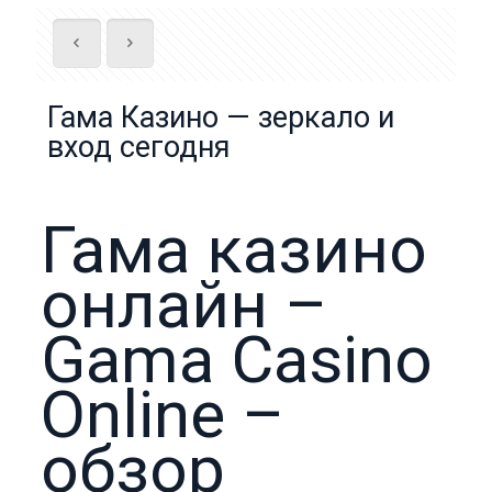
Гама Казино — зеркало и
вход сегодня
Гама казино
онлайн –
Gama Casino
Online –
обзор