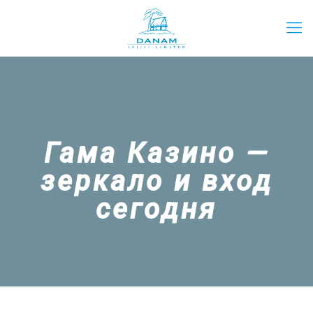
Гама Казино —
зеркало и вход
сегодня