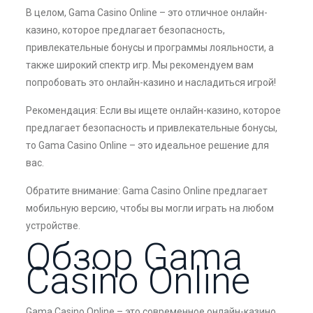
В целом, Gama Casino Online – это отличное онлайн-
казино, которое предлагает безопасность,
привлекательные бонусы и программы лояльности, а
также широкий спектр игр. Мы рекомендуем вам
попробовать это онлайн-казино и насладиться игрой!
Рекомендация: Если вы ищете онлайн-казино, которое
предлагает безопасность и привлекательные бонусы,
то Gama Casino Online – это идеальное решение для
вас.
Обратите внимание: Gama Casino Online предлагает
мобильную версию, чтобы вы могли играть на любом
устройстве.
Обзор Gama
Casino Online
Gama Casino Online – это современное онлайн-казино,