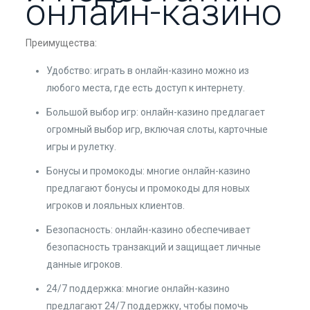
онлайн-казино
Преимущества:
Удобство: играть в онлайн-казино можно из
любого места, где есть доступ к интернету.
Большой выбор игр: онлайн-казино предлагает
огромный выбор игр, включая слоты, карточные
игры и рулетку.
Бонусы и промокоды: многие онлайн-казино
предлагают бонусы и промокоды для новых
игроков и лояльных клиентов.
Безопасность: онлайн-казино обеспечивает
безопасность транзакций и защищает личные
данные игроков.
24/7 поддержка: многие онлайн-казино
предлагают 24/7 поддержку, чтобы помочь