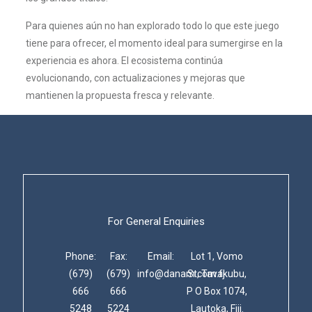
Para quienes aún no han explorado todo lo que este juego
tiene para ofrecer, el momento ideal para sumergirse en la
experiencia es ahora. El ecosistema continúa
evolucionando, con actualizaciones y mejoras que
mantienen la propuesta fresca y relevante.
For General Enquiries
Phone:
Fax:
Email:
Lot 1, Vomo
(679)
(679)
info@danam.com.fj
St, Tavakubu,
666
666
P O Box 1074,
5248
5224
Lautoka, Fiji.