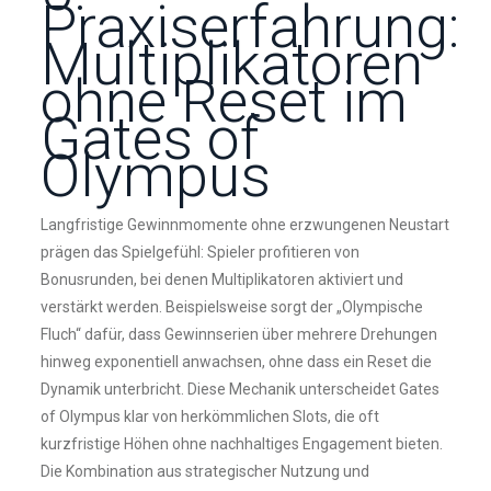
Praxiserfahrung:
Multiplikatoren
ohne Reset im
Gates of
Olympus
Langfristige Gewinnmomente ohne erzwungenen Neustart
prägen das Spielgefühl: Spieler profitieren von
Bonusrunden, bei denen Multiplikatoren aktiviert und
verstärkt werden. Beispielsweise sorgt der „Olympische
Fluch“ dafür, dass Gewinnserien über mehrere Drehungen
hinweg exponentiell anwachsen, ohne dass ein Reset die
Dynamik unterbricht. Diese Mechanik unterscheidet Gates
of Olympus klar von herkömmlichen Slots, die oft
kurzfristige Höhen ohne nachhaltiges Engagement bieten.
Die Kombination aus strategischer Nutzung und