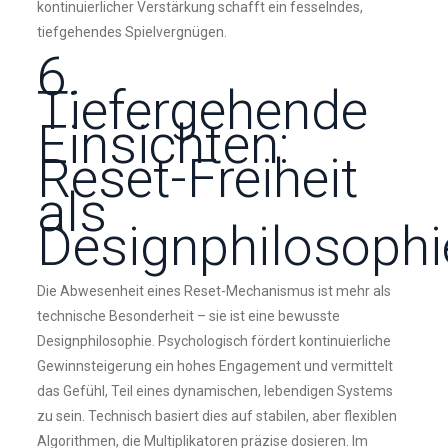
kontinuierlicher Verstärkung schafft ein fesselndes,
tiefgehendes Spielvergnügen.
6.
Tiefergehende
Einsichten:
Reset-Freiheit
als
Designphilosophi
Die Abwesenheit eines Reset-Mechanismus ist mehr als
technische Besonderheit – sie ist eine bewusste
Designphilosophie. Psychologisch fördert kontinuierliche
Gewinnsteigerung ein hohes Engagement und vermittelt
das Gefühl, Teil eines dynamischen, lebendigen Systems
zu sein. Technisch basiert dies auf stabilen, aber flexiblen
Algorithmen, die Multiplikatoren präzise dosieren. Im