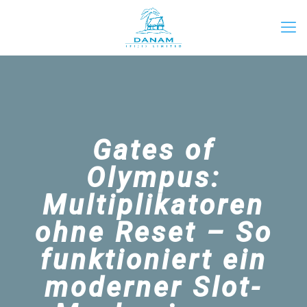
Gates of
Olympus:
Multiplikatoren
ohne Reset – So
funktioniert ein
moderner Slot-