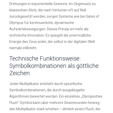
Drehungen in exponentielle Gewinne. Im Gegensatz zu
klassischen Slots, die nach Verlusten oft auf Null
zurückgesetzt werden, sorgen Systeme wie bei Gates of
Olympus für kontinuierliche, dynamische
Aufwärtsbewegungen. Dieses Prinzip ist mehr als
technische Innovation: Es spiegelt die unermüdliche
Energie des Zeus wider, der selbst in der digitalen Welt
niemals stillsteht.
Technische Funktionsweise:
Symbolkombinationen als göttliche
Zeichen
Jeder Multiplikator entsteht durch spezifische
Symbolkombinationen, die durch ausgeklügelte
Algorithmen bewertet werden. Ein einzelnes „Olympisches
Fluch“-Symbol kann über mehrere Gewinnrunden hinweg
den Multiplikator stark erhöhen – ähnlich einem Fluch, der