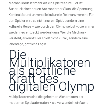
Mechanismus ist mehr als ein Spielfeature – er ist
Ausdruck einer neuen Ära moderner Slots, die Spannung,
Kontinuität und universelle kulturelle Relevanz vereint. Für
den Spieler wird so nicht nur ein Spiel, sondern eine
kulturelle Reise – wie durch den Olymp selbst –, die immer
wieder neu entdeckt werden kann. Wer die Mechanik
versteht, erkennt: Hier spielt nicht Zufall, sondern eine
lebendige, göttliche Logik.
Die
Multiplikatoren
als göttliche
Kraft des
digitalen Olymp
Multiplikatoren sind die geheimen Alchemisten der
modernen Spielautomaten – sie verwandeln einfache