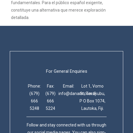
fundamentales. Para el público español exigente,
constituye una alternativa que merece exploración
detallada.
For General Enquiries
Phone:
Fax:
Email:
Lot 1, Vomo
(679)
(679)
info@danam.com.fj
St, Tavakubu,
666
666
P O Box 1074,
5248
5224
Lautoka, Fiji.
Follow and stay connected with us through
our social media pages. You can also sign-