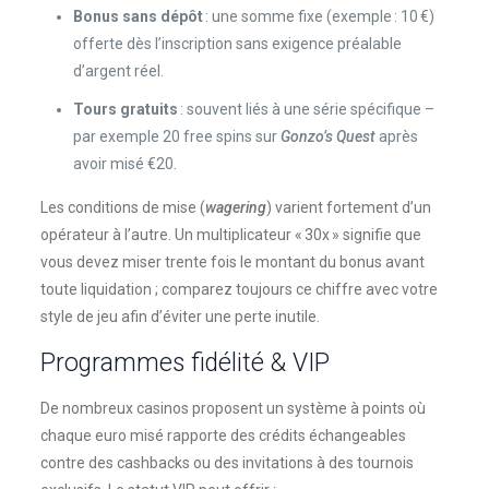
Bonus sans dépôt
: une somme fixe (exemple : 10 €)
offerte dès l’inscription sans exigence préalable
d’argent réel.
Tours gratuits
: souvent liés à une série spécifique –
par exemple 20 free spins sur
Gonzo’s Quest
après
avoir misé €20.
Les conditions de mise (
wagering
) varient fortement d’un
opérateur à l’autre. Un multiplicateur « 30x » signifie que
vous devez miser trente fois le montant du bonus avant
toute liquidation ; comparez toujours ce chiffre avec votre
style de jeu afin d’éviter une perte inutile.
Programmes fidélité & VIP
De nombreux casinos proposent un système à points où
chaque euro misé rapporte des crédits échangeables
contre des cashbacks ou des invitations à des tournois