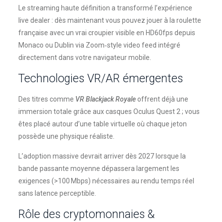
Le streaming haute définition a transformé l’expérience
live dealer : dès maintenant vous pouvez jouer à la roulette
française avec un vrai croupier visible en HD60fps depuis
Monaco ou Dublin via Zoom‑style video feed intégré
directement dans votre navigateur mobile.
Technologies VR/AR émergentes
Des titres comme
VR Blackjack Royale
offrent déjà une
immersion totale grâce aux casques Oculus Quest 2 ; vous
êtes placé autour d’une table virtuelle où chaque jeton
possède une physique réaliste.
L’adoption massive devrait arriver dès 2027 lorsque la
bande passante moyenne dépassera largement les
exigences (>100 Mbps) nécessaires au rendu temps réel
sans latence perceptible.
Rôle des cryptomonnaies &