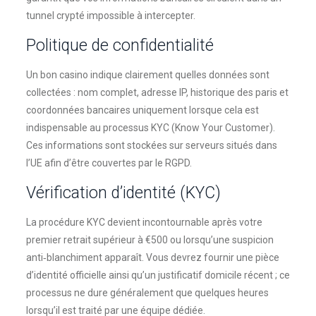
tunnel crypté impossible à intercepter.
Politique de confidentialité
Un bon casino indique clairement quelles données sont
collectées : nom complet, adresse IP, historique des paris et
coordonnées bancaires uniquement lorsque cela est
indispensable au processus KYC (Know Your Customer).
Ces informations sont stockées sur serveurs situés dans
l’UE afin d’être couvertes par le RGPD.
Vérification d’identité (KYC)
La procédure KYC devient incontournable après votre
premier retrait supérieur à €500 ou lorsqu’une suspicion
anti‑blanchiment apparaît. Vous devrez fournir une pièce
d’identité officielle ainsi qu’un justificatif domicile récent ; ce
processus ne dure généralement que quelques heures
lorsqu’il est traité par une équipe dédiée.