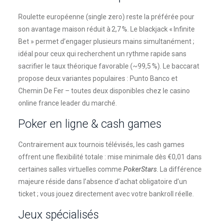
Roulette européenne (single zero) reste la préférée pour
son avantage maison réduit à 2,7 %. Le blackjack « Infinite
Bet » permet d’engager plusieurs mains simultanément ;
idéal pour ceux qui recherchent un rythme rapide sans
sacrifier le taux théorique favorable (~99,5 %). Le baccarat
propose deux variantes populaires : Punto Banco et
Chemin De Fer – toutes deux disponibles chez le casino
online france leader du marché.
Poker en ligne & cash games
Contrairement aux tournois télévisés, les cash games
offrent une flexibilité totale : mise minimale dès €0,01 dans
certaines salles virtuelles comme
PokerStars
. La différence
majeure réside dans l’absence d’achat obligatoire d’un
ticket ; vous jouez directement avec votre bankroll réelle.
Jeux spécialisés