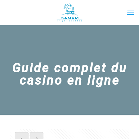
Guide complet du
casino en ligne