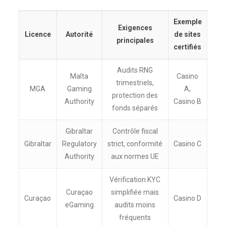
Exemple
Exigences
Licence
Autorité
de sites
principales
certifiés
Audits RNG
Malta
Casino
trimestriels,
MGA
Gaming
A,
protection des
Authority
Casino B
fonds séparés
Gibraltar
Contrôle fiscal
Gibraltar
Regulatory
strict, conformité
Casino C
Authority
aux normes UE
Vérification KYC
Curaçao
simplifiée mais
Curaçao
Casino D
eGaming
audits moins
fréquents