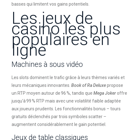
basses qui limitent vos gains potentiels.
Les jeux de
casino les plus
populaires en
ligne
Machines à sous vidéo
Les slots dominent le trafic grâce à leurs thèmes variés et
leurs mécaniques innovantes.
Book of Ra Deluxe
propose
un RTP moyen autour de 96 %, tandis que
Mega Joker
offre
jusqu’à 99 % RTP mais avec une volatilité faible adaptée
aux joueurs prudents. Les fonctionnalités bonus – tours
gratuits déclenchés par trois symboles scatter –
augmentent considérablement le gain potentiel.
Jeux de table classiques