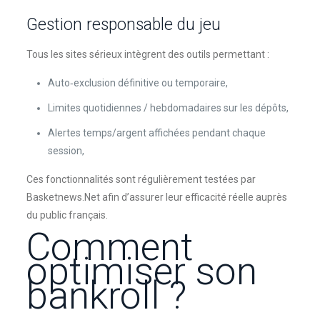
Gestion responsable du jeu
Tous les sites sérieux intègrent des outils permettant :
Auto‑exclusion définitive ou temporaire,
Limites quotidiennes / hebdomadaires sur les dépôts,
Alertes temps/argent affichées pendant chaque
session,
Ces fonctionnalités sont régulièrement testées par
Basketnews.Net afin d’assurer leur efficacité réelle auprès
du public français.
Comment
optimiser son
bankroll ?