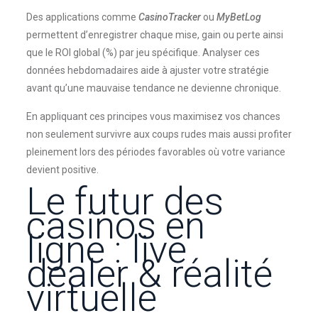
Des applications comme
CasinoTracker
ou
MyBetLog
permettent d’enregistrer chaque mise, gain ou perte ainsi
que le ROI global (%) par jeu spécifique. Analyser ces
données hebdomadaires aide à ajuster votre stratégie
avant qu’une mauvaise tendance ne devienne chronique.
En appliquant ces principes vous maximisez vos chances
non seulement survivre aux coups rudes mais aussi profiter
pleinement lors des périodes favorables où votre variance
devient positive.
Le futur des
casinos en
ligne : live
dealer & réalité
virtuelle