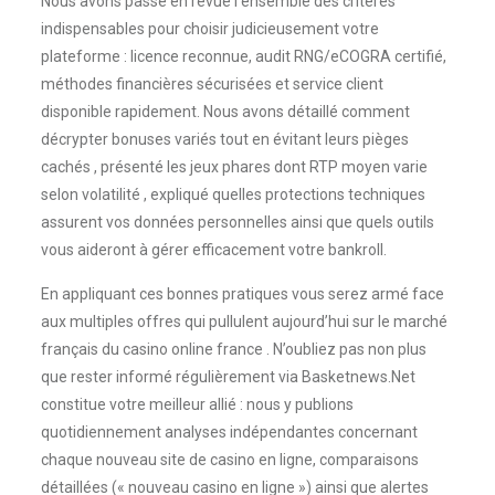
Nous avons passé en revue l’ensemble des critères
indispensables pour choisir judicieusement votre
plateforme : licence reconnue, audit RNG/eCOGRA certifié,
méthodes financières sécurisées et service client
disponible rapidement. Nous avons détaillé comment
décrypter bonuses variés tout en évitant leurs pièges
cachés , présenté les jeux phares dont RTP moyen varie
selon volatilité , expliqué quelles protections techniques
assurent vos données personnelles ainsi que quels outils
vous aideront à gérer efficacement votre bankroll.
En appliquant ces bonnes pratiques vous serez armé face
aux multiples offres qui pullulent aujourd’hui sur le marché
français du casino online france . N’oubliez pas non plus
que rester informé régulièrement via Basketnews.Net
constitue votre meilleur allié : nous y publions
quotidiennement analyses indépendantes concernant
chaque nouveau site de casino en ligne, comparaisons
détaillées (« nouveau casino en ligne ») ainsi que alertes