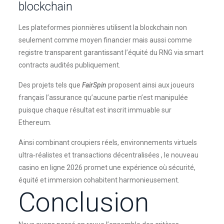
blockchain
Les plateformes pionnières utilisent la blockchain non
seulement comme moyen financier mais aussi comme
registre transparent garantissant l’équité du RNG via smart
contracts audités publiquement.
Des projets tels que
FairSpin
proposent ainsi aux joueurs
français l’assurance qu’aucune partie n’est manipulée
puisque chaque résultat est inscrit immuable sur
Ethereum.
Ainsi combinant croupiers réels, environnements virtuels
ultra‑réalistes et transactions décentralisées , le nouveau
casino en ligne 2026 promet une expérience où sécurité,
équité et immersion cohabitent harmonieusement.
Conclusion