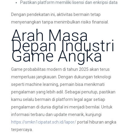
Pastikan platform memiliki lisensi dan enkripsi data
Dengan pendekatan ini, aktivitas bermain tetap
menyenangkan tanpa menimbulkan risiko finansial.
Arah Masa
Depan Industri
Game Angka
Game probabilitas modern di tahun 2025 akan terus
memperluas jangkauan. Dengan dukungan teknologi
seperti machine learning, pemain bisa menikmati
pengalaman yang lebih adil. Sebagai penutup, pastikan
kamu selalu bermain di platform legal agar setiap
pengalaman di dunia digital ini menjadi bernilai. Untuk
informasi terbaru dan update menarik, kunjungi
https://smkn1cipatat.sch.id/lapor/
portal hiburan angka
terpercaya.