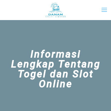
Informasi
Lengkap Tentang
Togel dan Slot
Online