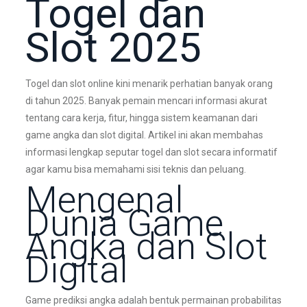
Togel dan
Slot 2025
Togel dan slot online kini menarik perhatian banyak orang
di tahun 2025. Banyak pemain mencari informasi akurat
tentang cara kerja, fitur, hingga sistem keamanan dari
game angka dan slot digital. Artikel ini akan membahas
informasi lengkap seputar togel dan slot secara informatif
agar kamu bisa memahami sisi teknis dan peluang.
Mengenal
Dunia Game
Angka dan Slot
Digital
Game prediksi angka adalah bentuk permainan probabilitas