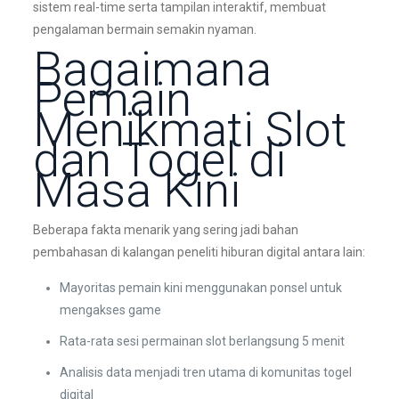
sistem real-time serta tampilan interaktif, membuat
pengalaman bermain semakin nyaman.
Bagaimana
Pemain
Menikmati Slot
dan Togel di
Masa Kini
Beberapa fakta menarik yang sering jadi bahan
pembahasan di kalangan peneliti hiburan digital antara lain:
Mayoritas pemain kini menggunakan ponsel untuk
mengakses game
Rata-rata sesi permainan slot berlangsung 5 menit
Analisis data menjadi tren utama di komunitas togel
digital