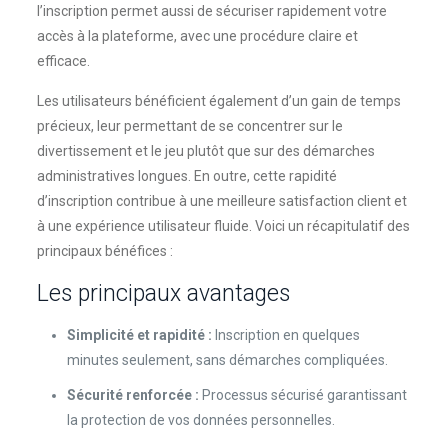
l’inscription permet aussi de sécuriser rapidement votre
accès à la plateforme, avec une procédure claire et
efficace.
Les utilisateurs bénéficient également d’un gain de temps
précieux, leur permettant de se concentrer sur le
divertissement et le jeu plutôt que sur des démarches
administratives longues. En outre, cette rapidité
d’inscription contribue à une meilleure satisfaction client et
à une expérience utilisateur fluide. Voici un récapitulatif des
principaux bénéfices :
Les principaux avantages
Simplicité et rapidité :
Inscription en quelques
minutes seulement, sans démarches compliquées.
Sécurité renforcée :
Processus sécurisé garantissant
la protection de vos données personnelles.