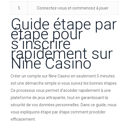
5
Connectez-vous et commencez à jouer
Guide étape par
étape pour
s’inscrire
rapidement sur
Nine Casino
Créer un compte sur Nine Casino en seulement 5 minutes
est une démarche simple si vous suivez les bonnes étapes.
Ce processus vous permet d’accéder rapidement à une
plateforme de jeux attrayante, tout en garantissant la
sécurité de vos données personnelles. Dans ce guide, nous
vous expliquons étape par étape comment procéder
efficacement.