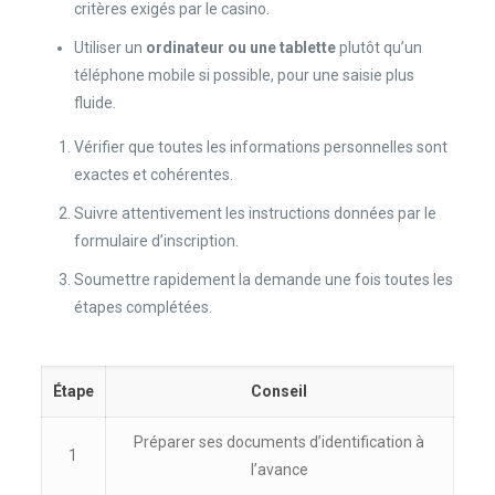
critères exigés par le casino.
Utiliser un
ordinateur ou une tablette
plutôt qu’un
téléphone mobile si possible, pour une saisie plus
fluide.
Vérifier que toutes les informations personnelles sont
exactes et cohérentes.
Suivre attentivement les instructions données par le
formulaire d’inscription.
Soumettre rapidement la demande une fois toutes les
étapes complétées.
Étape
Conseil
Préparer ses documents d’identification à
1
l’avance