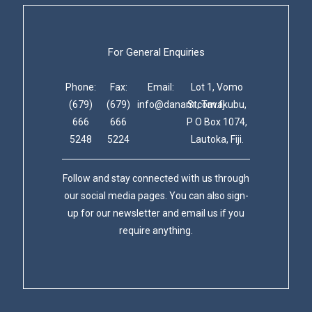
For General Enquiries
Phone:
Fax:
Email:
Lot 1, Vomo
(679)
(679)
info@danam.com.fj
St, Tavakubu,
666
666
P O Box 1074,
5248
5224
Lautoka, Fiji.
Follow and stay connected with us through
our social media pages. You can also sign-
up for our newsletter and email us if you
require anything.