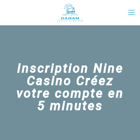
Inscription Nine
Casino Créez
votre compte en
5 minutes