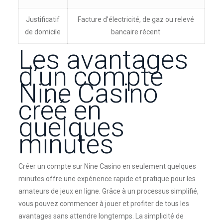
Justificatif
Facture d’électricité, de gaz ou relevé
de domicile
bancaire récent
Les avantages
d’un compte
Nine Casino
créé en
quelques
minutes
Créer un compte sur Nine Casino en seulement quelques
minutes offre une expérience rapide et pratique pour les
amateurs de jeux en ligne. Grâce à un processus simplifié,
vous pouvez commencer à jouer et profiter de tous les
avantages sans attendre longtemps. La simplicité de