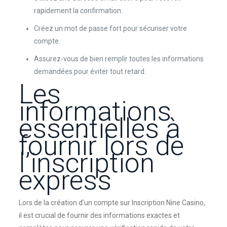
rapidement la confirmation.
Créez un mot de passe fort pour sécuriser votre
compte.
Assurez-vous de bien remplir toutes les informations
demandées pour éviter tout retard.
Les
informations
essentielles à
fournir lors de
l’inscription
express
Lors de la création d’un compte sur Inscription Nine Casino,
il est crucial de fournir des informations exactes et