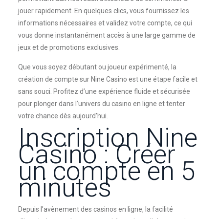
jouer rapidement. En quelques clics, vous fournissez les
informations nécessaires et validez votre compte, ce qui
vous donne instantanément accès à une large gamme de
jeux et de promotions exclusives.
Que vous soyez débutant ou joueur expérimenté, la
création de compte sur Nine Casino est une étape facile et
sans souci. Profitez d’une expérience fluide et sécurisée
pour plonger dans l’univers du casino en ligne et tenter
votre chance dès aujourd’hui.
Inscription Nine
Casino : Créer
un compte en 5
minutes
Depuis l’avènement des casinos en ligne, la facilité