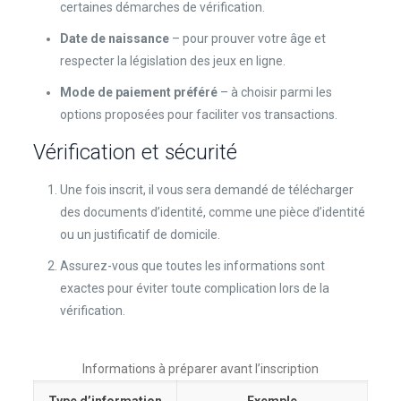
certaines démarches de vérification.
Date de naissance
– pour prouver votre âge et
respecter la législation des jeux en ligne.
Mode de paiement préféré
– à choisir parmi les
options proposées pour faciliter vos transactions.
Vérification et sécurité
Une fois inscrit, il vous sera demandé de télécharger
des documents d’identité, comme une pièce d’identité
ou un justificatif de domicile.
Assurez-vous que toutes les informations sont
exactes pour éviter toute complication lors de la
vérification.
Informations à préparer avant l’inscription