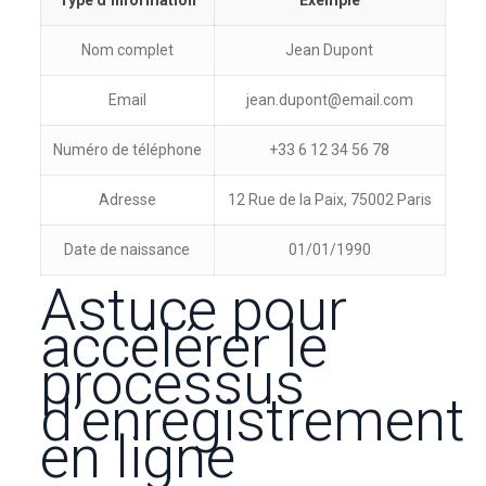
Type d’information
Exemple
Nom complet
Jean Dupont
Email
jean.dupont@email.com
Numéro de téléphone
+33 6 12 34 56 78
Adresse
12 Rue de la Paix, 75002 Paris
Date de naissance
01/01/1990
Astuce pour
accélérer le
processus
d’enregistrement
en ligne