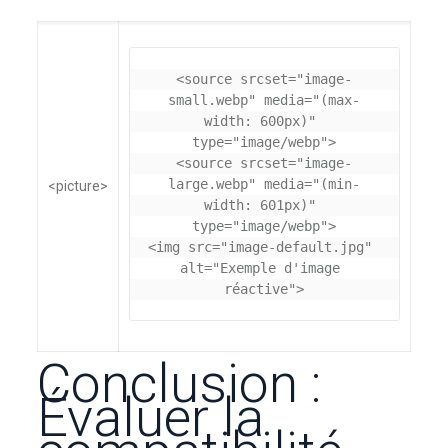
<source srcset="image-
small.webp" media="(max-
width: 600px)" 
type="image/webp">

<source srcset="image-
large.webp" media="(min-
<picture>
width: 601px)" 
type="image/webp">

<img src="image-default.jpg" 
alt="Exemple d'image 
Conclusion :
Évaluer la