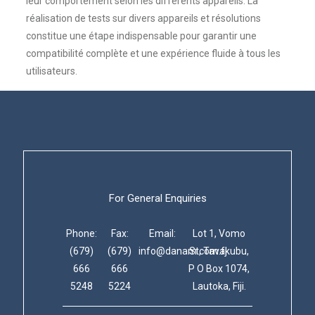
leur comportement selon les différents appareils. La
réalisation de tests sur divers appareils et résolutions
constitue une étape indispensable pour garantir une
compatibilité complète et une expérience fluide à tous les
utilisateurs.
For General Enquiries
Phone:
Fax:
Email:
Lot 1, Vomo
(679)
(679)
info@danam.com.fj
St, Tavakubu,
666
666
P O Box 1074,
5248
5224
Lautoka, Fiji.