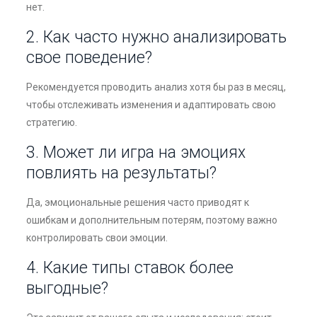
нет.
2. Как часто нужно анализировать
свое поведение?
Рекомендуется проводить анализ хотя бы раз в месяц,
чтобы отслеживать изменения и адаптировать свою
стратегию.
3. Может ли игра на эмоциях
повлиять на результаты?
Да, эмоциональные решения часто приводят к
ошибкам и дополнительным потерям, поэтому важно
контролировать свои эмоции.
4. Какие типы ставок более
выгодные?