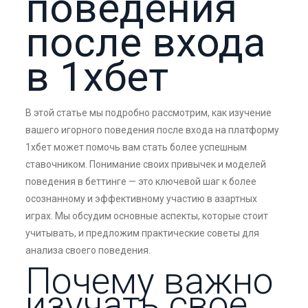
поведения
после входа
в 1хбет
В этой статье мы подробно рассмотрим, как изучение
вашего игорного поведения после входа на платформу
1хбет может помочь вам стать более успешным
ставочником. Понимание своих привычек и моделей
поведения в беттинге — это ключевой шаг к более
осознанному и эффективному участию в азартных
играх. Мы обсудим основные аспекты, которые стоит
учитывать, и предложим практические советы для
анализа своего поведения.
Почему важно
изучать свое