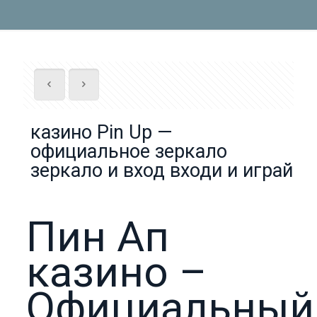
казино Pin Up —
официальное зеркало
зеркало и вход входи и играй
Пин Ап
казино –
Официальный