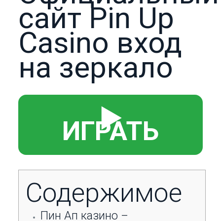
сайт Pin Up
Casino вход
на зеркало
▶️
ИГРАТЬ
Содержимое
Пин Ап казино –