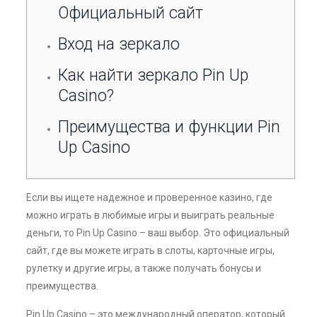
Официальный сайт
Вход на зеркало
Как найти зеркало Pin Up
Casino?
Преимущества и функции Pin
Up Casino
Если вы ищете надежное и проверенное казино, где
можно играть в любимые игры и выиграть реальные
деньги, то Pin Up Casino – ваш выбор. Это официальный
сайт, где вы можете играть в слоты, карточные игры,
рулетку и другие игры, а также получать бонусы и
преимущества.
Pin Up Casino – это международный оператор, который