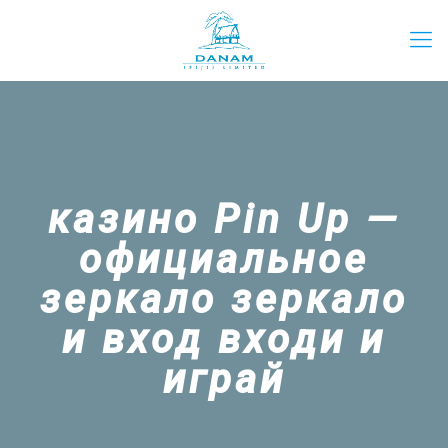
казино Pin Up —
официальное
зеркало зеркало
и вход входи и
играй