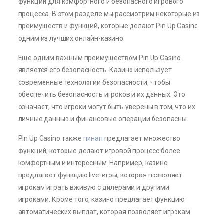
функций для комфортного и безопасного игрового
процесса. В этом разделе мы рассмотрим некоторые из
преимуществ и функций, которые делают Pin Up Casino
одним из лучших онлайн-казино.
Еще одним важным преимуществом Pin Up Casino
является его безопасность. Казино использует
современные технологии безопасности, чтобы
обеспечить безопасность игроков и их данных. Это
означает, что игроки могут быть уверены в том, что их
личные данные и финансовые операции безопасны.
Pin Up Casino также
пинап
предлагает множество
функций, которые делают игровой процесс более
комфортным и интересным. Например, казино
предлагает функцию live-игры, которая позволяет
игрокам играть вживую с дилерами и другими
игроками. Кроме того, казино предлагает функцию
автоматических выплат, которая позволяет игрокам