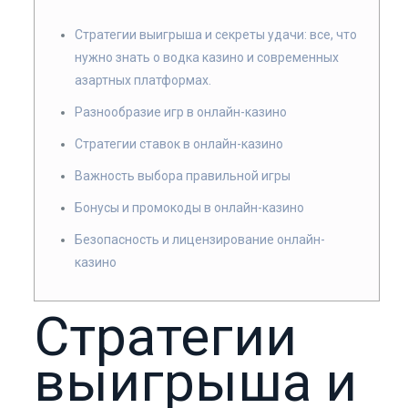
Стратегии выигрыша и секреты удачи: все, что
нужно знать о водка казино и современных
азартных платформах.
Разнообразие игр в онлайн-казино
Стратегии ставок в онлайн-казино
Важность выбора правильной игры
Бонусы и промокоды в онлайн-казино
Безопасность и лицензирование онлайн-
казино
Стратегии
выигрыша и