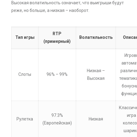
Высокая волатильность означает, что выигрыши будут
реже, но больше, а низкая – наоборот.
RTP
Тип игры
Волатильность
Описа
(примерный)
Игров
автома
Низкая –
различ
Слоты
96% – 99%
Высокая
тематик
бонусн
функци
Классич
97.3%
игра
Рулетка
Низкая
(Европейская)
колесо
шарик