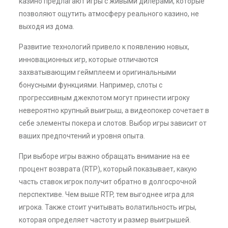
казино предлагают игры с живыми дилерами, которые
позволяют ощутить атмосферу реального казино, не
выходя из дома.
Развитие технологий привело к появлению новых,
инновационных игр, которые отличаются
захватывающим геймплеем и оригинальными
бонусными функциями. Например, слоты с
прогрессивным джекпотом могут принести игроку
невероятно крупный выигрыш, а видеопокер сочетает в
себе элементы покера и слотов. Выбор игры зависит от
ваших предпочтений и уровня опыта.
При выборе игры важно обращать внимание на ее
процент возврата (RTP), который показывает, какую
часть ставок игрок получит обратно в долгосрочной
перспективе. Чем выше RTP, тем выгоднее игра для
игрока. Также стоит учитывать волатильность игры,
которая определяет частоту и размер выигрышей.