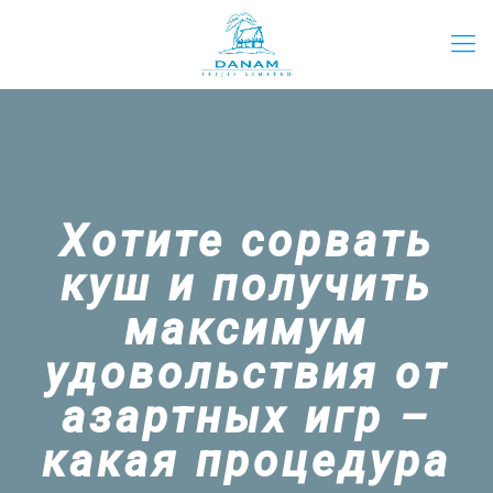
Хотите сорвать
куш и получить
максимум
удовольствия от
азартных игр –
какая процедура