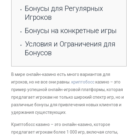
Бонусы для Регулярных
Игроков
Бонусы на конкретные игры
Условия и Ограничения для
Бонусов
В мире онлайн-казино есть много вариантов для
игроков, но не все они равны.
криптобосс
казино – это
пример успешной онлайн-игровой платформы, которая
предлагает игрокам не только широкий спектр игр, но и
различные бонусы для привлечения новых клиентов и
удержания существующих.
Криптобосс казино – это онлайн-казино, которое
предлагает игрокам более 1 000 игр, включая слоты,