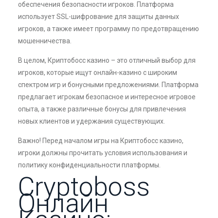
обеспечения безопасности игроков. Платформа
использует SSL-шифрование для защиты данных
игроков, а также имеет программу по предотвращению
мошенничества.
В целом, Криптобосс казино – это отличный выбор для
игроков, которые ищут онлайн-казино с широким
спектром игр и бонусными предложениями. Платформа
предлагает игрокам безопасное и интересное игровое
опыта, а также различные бонусы для привлечения
новых клиентов и удержания существующих.
Важно! Перед началом игры на Криптобосс казино,
игроки должны прочитать условия использования и
политику конфиденциальности платформы.
Cryptoboss
Онлайн