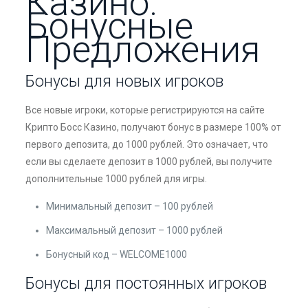
Казино:
Бонусные
Предложения
Бонусы для новых игроков
Все новые игроки, которые регистрируются на сайте
Крипто Босс Казино, получают бонус в размере 100% от
первого депозита, до 1000 рублей. Это означает, что
если вы сделаете депозит в 1000 рублей, вы получите
дополнительные 1000 рублей для игры.
Минимальный депозит – 100 рублей
Максимальный депозит – 1000 рублей
Бонусный код – WELCOME1000
Бонусы для постоянных игроков