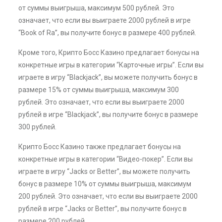
от суммы выигрыша, максимум 500 рублей. Это
означает, что если вы выиграете 2000 рублей в игре
“Book of Ra”, вы получите бонус в размере 400 рублей.
Кроме того, Крипто Босс Казино предлагает бонусы на
конкретные игры в категории “Карточные игры”. Если вы
играете в игру “Blackjack”, вы можете получить бонус в
размере 15% от суммы выигрыша, максимум 300
рублей. Это означает, что если вы выиграете 2000
рублей в игре “Blackjack”, вы получите бонус в размере
300 рублей.
Крипто Босс Казино также предлагает бонусы на
конкретные игры в категории “Видео-покер”. Если вы
играете в игру “Jacks or Better”, вы можете получить
бонус в размере 10% от суммы выигрыша, максимум
200 рублей. Это означает, что если вы выиграете 2000
рублей в игре “Jacks or Better”, вы получите бонус в
размере 200 рублей.