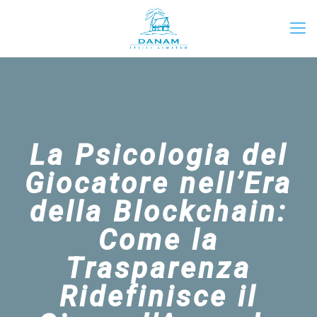
La Psicologia del
Giocatore nell’Era
della Blockchain:
Come la
Trasparenza
Ridefinisce il