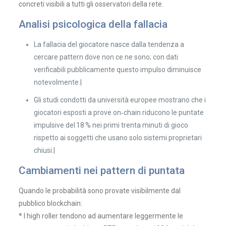
concreti visibili a tutti gli osservatori della rete.
Analisi psicologica della fallacia
La fallacia del giocatore nasce dalla tendenza a
cercare pattern dove non ce ne sono; con dati
verificabili pubblicamente questo impulso diminuisce
notevolmente.|
Gli studi condotti da università europee mostrano che i
giocatori esposti a prove on‑chain riducono le puntate
impulsive del 18 % nei primi trenta minuti di gioco
rispetto ai soggetti che usano solo sistemi proprietari
chiusi.|
Cambiamenti nei pattern di puntata
Quando le probabilità sono provate visibilmente dal
pubblico blockchain:
* I high roller tendono ad aumentare leggermente le