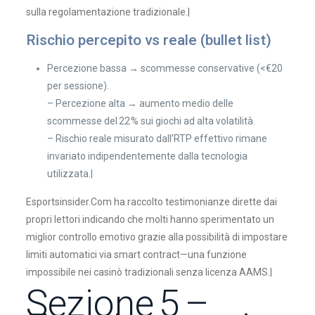
sulla regolamentazione tradizionale.|
Rischio percepito vs reale (bullet list)
Percezione bassa → scommesse conservative (<€20
per sessione).
– Percezione alta → aumento medio delle
scommesse del 22 % sui giochi ad alta volatilità.
– Rischio reale misurato dall’RTP effettivo rimane
invariato indipendentemente dalla tecnologia
utilizzata.|
Esportsinsider.Com ha raccolto testimonianze dirette dai
propri lettori indicando che molti hanno sperimentato un
miglior controllo emotivo grazie alla possibilità di impostare
limiti automatici via smart contract—una funzione
impossibile nei casinò tradizionali senza licenza AAMS.|
Sezione 5 –