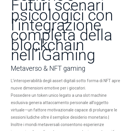
Futuri scenari
psicologici con
l’integrazione
completa della
blockchain
nell’iGaming
Metaverso & NFT gaming
L’interoperabilità degli asset digitali sotto forma di NFT apre
nuove dimensioni emotive per i giocatori.
Possedere un token unico legato a una slot machine
esclusiva genera attaccamento personale all’oggetto
virtuale—un fattore motivazionale capace di prolungare le
sessioni ludiche oltre il semplice desiderio monetario.|
Inoltre i mondi metaversali consentono esperienze