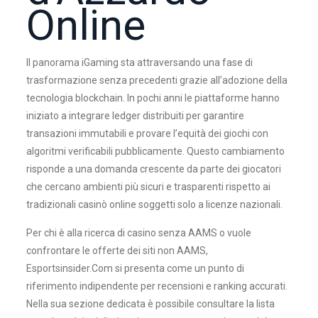
Online
Il panorama iGaming sta attraversando una fase di
trasformazione senza precedenti grazie all’adozione della
tecnologia blockchain. In pochi anni le piattaforme hanno
iniziato a integrare ledger distribuiti per garantire
transazioni immutabili e provare l’equità dei giochi con
algoritmi verificabili pubblicamente. Questo cambiamento
risponde a una domanda crescente da parte dei giocatori
che cercano ambienti più sicuri e trasparenti rispetto ai
tradizionali casinò online soggetti solo a licenze nazionali.
Per chi è alla ricerca di casino senza AAMS o vuole
confrontare le offerte dei siti non AAMS,
Esportsinsider.Com si presenta come un punto di
riferimento indipendente per recensioni e ranking accurati.
Nella sua sezione dedicata è possibile consultare la lista