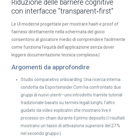
Riduzione delle barriere cognitive
con interfacce “transparent‑first”
Le UI moderne progettate per mostrare hash e proof of
fairness direttamente nella schermata del gioco
consentono al giocatore medio di comprendere facilmente
come funziona l’equità dell’applicazione senza dover
leggere documentazione tecnica complessa.|
Argomenti da approfondire
Studio comparativo onboarding: Una ricerca interna
condotta da Esportsinsider.Com ha confrontato due
gruppi di nuovi utenti—uno introdotto tramite tutorial
tradizionale basato su termini legali lunghi, l’altro
guidato da video esplicativi che mostrano live il
processo on‑chain durante il primo deposito.| I risultati
mostrano un tasso di attivazione superiore del 27 %
nel secondo gruppo.|