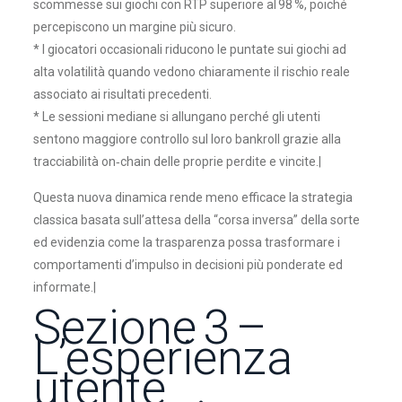
scommesse sui giochi con RTP superiore al 98 %, poiché
percepiscono un margine più sicuro.
* I giocatori occasionali riducono le puntate sui giochi ad
alta volatilità quando vedono chiaramente il rischio reale
associato ai risultati precedenti.
* Le sessioni mediane si allungano perché gli utenti
sentono maggiore controllo sul loro bankroll grazie alla
tracciabilità on‑chain delle proprie perdite e vincite.|
Questa nuova dinamica rende meno efficace la strategia
classica basata sull’attesa della “corsa inversa” della sorte
ed evidenzia come la trasparenza possa trasformare i
comportamenti d’impulso in decisioni più ponderate ed
informate.|
Sezione 3 –
L’esperienza
utente