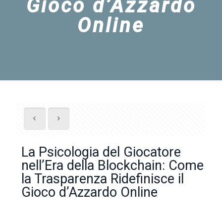
Gioco d’Azzardo
Online
La Psicologia del Giocatore
nell’Era della Blockchain: Come
la Trasparenza Ridefinisce il
Gioco d’Azzardo Online