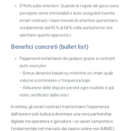
Effetti sulla retention: Quando le regole del gioco sono
percepite come immutabili e auto‑eseguibili tramite
smart contract, i tassi mensili di retention aumentano
mediamente dal 45 % al 58 % nelle piattaforme che
adottano questo approccio.|
Benefici concreti (bullet list)
Pagamenti instantanei dei jackpot grazie a contratti
auto‑esecutivi.
– Bonus dinamici basati su metriche on‑chain quali
volume scommesso o frequenza login.
– Riduzione delle dispute perché ogni risultato è già
stato certificato dalla rete.|
In sintesi, gli smart contract trasformano l’esperienza
dall’essere solo ludica a diventare una vera partnership
digitale tra operatore e giocatore—un asset competitivo
fondamentale nel mercato dei casino online non AAMS.|