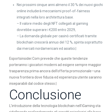
Nei prossimi cinque anni almeno il 30 % dei nuovi giochi
online includerà meccanismi proof‑of‑fairness
integrati nella loro architettura base.
– Il valore medio degli NFT collegati al gaming
dovrebbe superare i €200 entro 2029,
– La domanda globale per casinò certificati tramite
blockchain crescerà annuo del 12 %, spinta soprattutto
dai mercati nordamericani ed asiatici.|
Esportsinsider.Com prevede che queste tendenze
porteranno i giocatori moderni ad esigere sempre maggior
trasparenza prima ancora dell’offerta promozionale—una
nuova frontiera dove fiducia ed esperienza utente saranno
inseparabili dal codice stesso.|
Conclusione
L’introduzione della tecnologia blockchain nell’iGaming sta