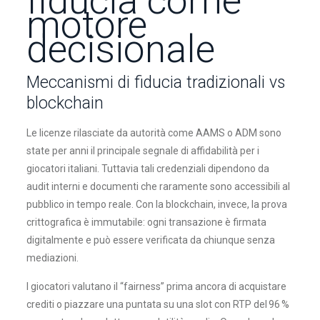
fiducia come
motore
decisionale
Meccanismi di fiducia tradizionali vs
blockchain
Le licenze rilasciate da autorità come AAMS o ADM sono
state per anni il principale segnale di affidabilità per i
giocatori italiani. Tuttavia tali credenziali dipendono da
audit interni e documenti che raramente sono accessibili al
pubblico in tempo reale. Con la blockchain, invece, la prova
crittografica è immutabile: ogni transazione è firmata
digitalmente e può essere verificata da chiunque senza
mediazioni.
I giocatori valutano il “fairness” prima ancora di acquistare
crediti o piazzare una puntata su una slot con RTP del 96 %