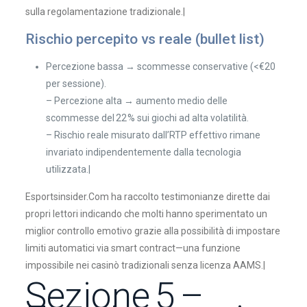
sulla regolamentazione tradizionale.|
Rischio percepito vs reale (bullet list)
Percezione bassa → scommesse conservative (<€20
per sessione).
– Percezione alta → aumento medio delle
scommesse del 22 % sui giochi ad alta volatilità.
– Rischio reale misurato dall’RTP effettivo rimane
invariato indipendentemente dalla tecnologia
utilizzata.|
Esportsinsider.Com ha raccolto testimonianze dirette dai
propri lettori indicando che molti hanno sperimentato un
miglior controllo emotivo grazie alla possibilità di impostare
limiti automatici via smart contract—una funzione
impossibile nei casinò tradizionali senza licenza AAMS.|
Sezione 5 –