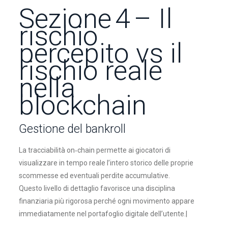
Sezione 4 – Il
rischio
percepito vs il
rischio reale
nella
blockchain
Gestione del bankroll
La tracciabilità on‑chain permette ai giocatori di
visualizzare in tempo reale l’intero storico delle proprie
scommesse ed eventuali perdite accumulative.
Questo livello di dettaglio favorisce una disciplina
finanziaria più rigorosa perché ogni movimento appare
immediatamente nel portafoglio digitale dell’utente.|