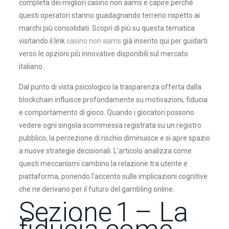
completa dei migliori casino non aams e capire perché
questi operatori stanno guadagnando terreno rispetto ai
marchi più consolidati. Scopri di più su questa tematica
visitando il link
casino non aams
già inserito qui per guidarti
verso le opzioni più innovative disponibili sul mercato
italiano.
Dal punto di vista psicologico la trasparenza offerta dalla
blockchain influisce profondamente su motivazioni, fiducia
e comportamento di gioco. Quando i giocatori possono
vedere ogni singola scommessa registrata su un registro
pubblico, la percezione di rischio diminuisce e si apre spazio
a nuove strategie decisionali. L’articolo analizza come
questi meccanismi cambino la relazione tra utente e
piattaforma, ponendo l’accento sulle implicazioni cognitive
che ne derivano per il futuro del gambling online.
Sezione 1 – La