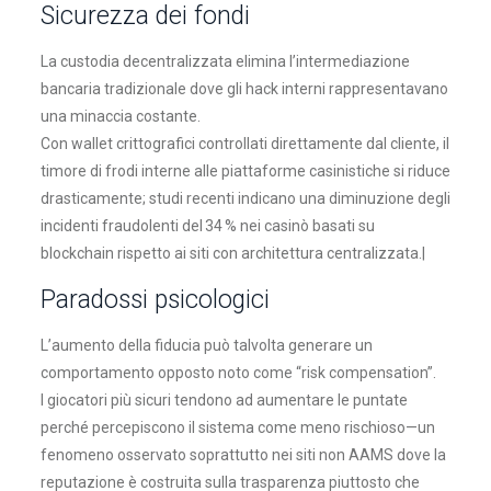
Sicurezza dei fondi
La custodia decentralizzata elimina l’intermediazione
bancaria tradizionale dove gli hack interni rappresentavano
una minaccia costante.
Con wallet crittografici controllati direttamente dal cliente, il
timore di frodi interne alle piattaforme casinistiche si riduce
drasticamente; studi recenti indicano una diminuzione degli
incidenti fraudolenti del 34 % nei casinò basati su
blockchain rispetto ai siti con architettura centralizzata.|
Paradossi psicologici
L’aumento della fiducia può talvolta generare un
comportamento opposto noto come “risk compensation”.
I giocatori più sicuri tendono ad aumentare le puntate
perché percepiscono il sistema come meno rischioso—un
fenomeno osservato soprattutto nei siti non AAMS dove la
reputazione è costruita sulla trasparenza piuttosto che