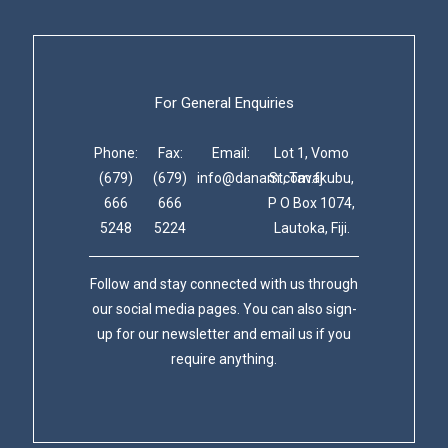
For General Enquiries
Phone:
Fax:
Email:
Lot 1, Vomo
(679)
(679)
info@danam.com.fj
St, Tavakubu,
666
666
P O Box 1074,
5248
5224
Lautoka, Fiji.
Follow and stay connected with us through
our social media pages. You can also sign-
up for our newsletter and email us if you
require anything.