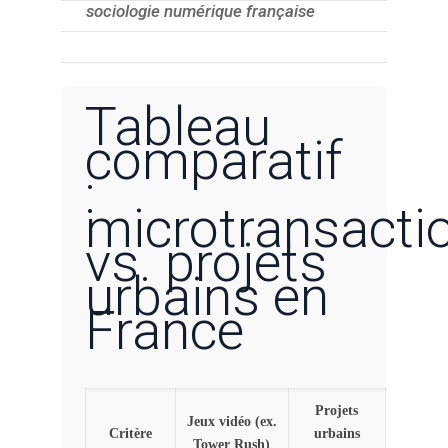
sociologie numérique française
Tableau
comparatif
:
microtransacti
vs. projets
urbains en
France
Projets
Jeux vidéo (ex.
Critère
urbains
Tower Rush)