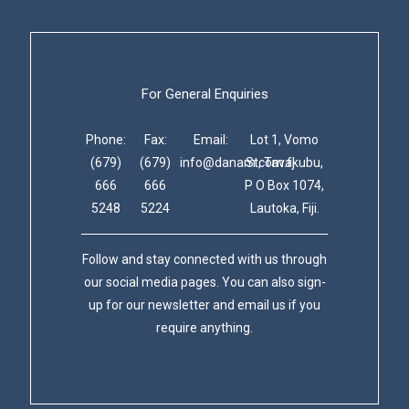
For General Enquiries
Phone:
Fax:
Email:
Lot 1, Vomo
(679)
(679)
info@danam.com.fj
St, Tavakubu,
666
666
P O Box 1074,
5248
5224
Lautoka, Fiji.
Follow and stay connected with us through
our social media pages. You can also sign-
up for our newsletter and email us if you
require anything.