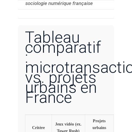
sociologie numérique française
Tableau
comparatif
:
microtransacti
vs. projets
urbains en
France
Projets
Jeux vidéo (ex.
Critère
urbains
Tower Rush)