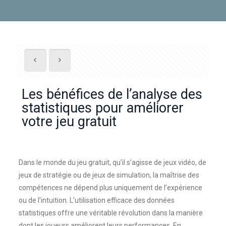
Les bénéfices de l’analyse des
statistiques pour améliorer
votre jeu gratuit
Dans le monde du jeu gratuit, qu’il s’agisse de jeux vidéo, de
jeux de stratégie ou de jeux de simulation, la maîtrise des
compétences ne dépend plus uniquement de l’expérience
ou de l’intuition. L’utilisation efficace des données
statistiques offre une véritable révolution dans la manière
dont les joueurs améliorent leurs performances. En