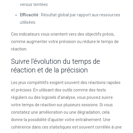
versus tentées.
Efficacité
: Résultat global par rapport aux ressources
utilisées.
Ces indicateurs vous orientent vers des objectifs précis,
comme augmenter votre précision ou réduire le temps de
réaction.
Suivre l’évolution du temps de
réaction et de la précision
Les jeux compétitifs exigent souvent des réactions rapides
et précises. En utilisant des outils comme des tests
réguliers ou des logiciels d’analyse, vous pouvez suivre
votre temps de réaction sur plusieurs sessions. Si vous
constatez une amélioration ou une dégradation, cela
donne la possibilité d’ajuster votre entraînement. Une
cohérence dans ces statistiques est souvent corrélée à une