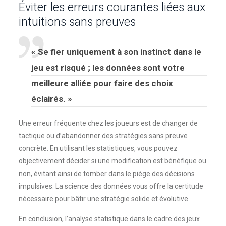
Éviter les erreurs courantes liées aux
intuitions sans preuves
« Se fier uniquement à son instinct dans le
jeu est risqué ; les données sont votre
meilleure alliée pour faire des choix
éclairés. »
Une erreur fréquente chez les joueurs est de changer de
tactique ou d’abandonner des stratégies sans preuve
concrète. En utilisant les statistiques, vous pouvez
objectivement décider si une modification est bénéfique ou
non, évitant ainsi de tomber dans le piège des décisions
impulsives. La science des données vous offre la certitude
nécessaire pour bâtir une stratégie solide et évolutive.
En conclusion, l’analyse statistique dans le cadre des jeux