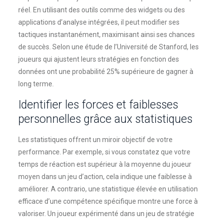
réel. En utilisant des outils comme des widgets ou des
applications d’analyse intégrées, il peut modifier ses
tactiques instantanément, maximisant ainsi ses chances
de succès. Selon une étude de l’Université de Stanford, les
joueurs qui ajustent leurs stratégies en fonction des
données ont une probabilité 25% supérieure de gagner à
long terme.
Identifier les forces et faiblesses
personnelles grâce aux statistiques
Les statistiques offrent un miroir objectif de votre
performance. Par exemple, si vous constatez que votre
temps de réaction est supérieur à la moyenne du joueur
moyen dans un jeu d’action, cela indique une faiblesse à
améliorer. A contrario, une statistique élevée en utilisation
efficace d’une compétence spécifique montre une force à
valoriser. Un joueur expérimenté dans un jeu de stratégie