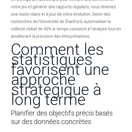
votre jeu et générer des rapports réguliers, vous obtenez
une vision claire et à jour de votre évolution. Selon des
recherches de l’Université de Stanford, automatiser la
collecte réduit de 40% le temps consacré à l’analyse tout en
améliorant la précision des interprétations.
Comment les
statistiques
favorisent une
approche
stratégique à
long terme
Planifier des objectifs précis basés
sur des données concrètes