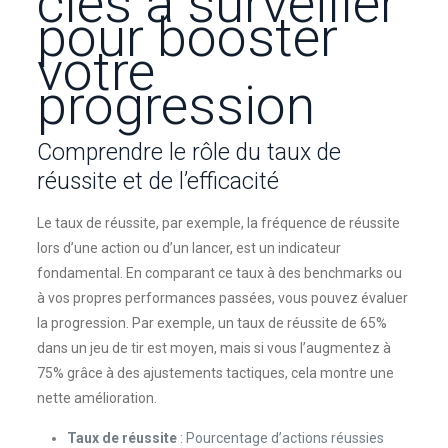
clés à surveiller
pour booster
votre
progression
Comprendre le rôle du taux de
réussite et de l’efficacité
Le taux de réussite, par exemple, la fréquence de réussite
lors d’une action ou d’un lancer, est un indicateur
fondamental. En comparant ce taux à des benchmarks ou
à vos propres performances passées, vous pouvez évaluer
la progression. Par exemple, un taux de réussite de 65%
dans un jeu de tir est moyen, mais si vous l’augmentez à
75% grâce à des ajustements tactiques, cela montre une
nette amélioration.
Taux de réussite
: Pourcentage d’actions réussies