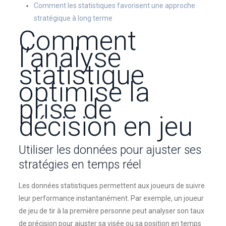
Comment les statistiques favorisent une approche
stratégique à long terme
Comment
l’analyse
statistique
optimise la
prise de
décision en jeu
Utiliser les données pour ajuster ses
stratégies en temps réel
Les données statistiques permettent aux joueurs de suivre
leur performance instantanément. Par exemple, un joueur
de jeu de tir à la première personne peut analyser son taux
de précision pour ajuster sa visée ou sa position en temps