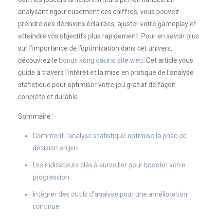
analysant rigoureusement ces chiffres, vous pouvez
prendre des décisions éclairées, ajuster votre gameplay et
atteindre vos objectifs plus rapidement. Pour en savoir plus
sur l’importance de l’optimisation dans cet univers,
découvrez le
bonus kong casino site web
. Cet article vous
guide à travers l’intérêt et la mise en pratique de l’analyse
statistique pour optimiser votre jeu gratuit de façon
concrète et durable.
Sommaire :
Comment l’analyse statistique optimise la prise de
décision en jeu
Les indicateurs clés à surveiller pour booster votre
progression
Intégrer des outils d’analyse pour une amélioration
continue