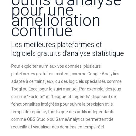
pour une
amélioration
continue
Les meilleures plateformes et
logiciels gratuits d’analyse statistique
Pour exploiter au mieux vos données, plusieurs
plateformes gratuites existent, comme Google Analytics
adapté à certains jeux, ou des logiciels spécialisés comme
Toggl ou Excel pour le suivi manuel. Par exemple, des jeux
comme “Fortnite” et “League of Legends” disposent de
fonctionnalités intégrées pour suivre la précision et le
temps de réponse, tandis que des outils indépendants
comme OBS Studio ou GameAnalytics permettent de
recueillir et visualiser des données en temps réel.