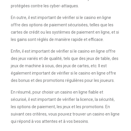
protégées contre les cyber-attaques.
En outre, il est important de vérifier si le casino en ligne
offre des options de paiement sécurisées, telles que les
cartes de crédit ou les systèmes de paiement en ligne, et si
les gains sont réglés de manière rapide et efficace.
Enfin, il est important de vérifier si le casino en ligne offre
des jeux variés et de qualité, tels que des jeux de table, des
jeux de machine à sous, des jeux de cartes, etc. Il est
également important de vérifier si le casino en ligne offre
des bonus et des promotions régulières pour les joueurs.
En résumé, pour choisir un casino en ligne fiable et
sécurisé, il est important de vérifier la licence, la sécurité,
les options de paiement, les jeux et les promotions. En
suivant ces critères, vous pouvez trouver un casino en ligne
qui répond à vos attentes et à vos besoins.