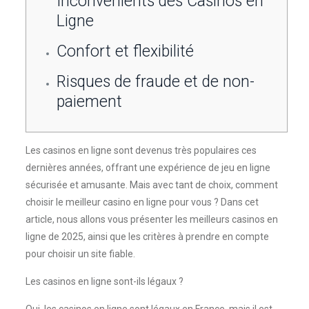
Inconvénients des Casinos en
Ligne
Confort et flexibilité
Risques de fraude et de non-
paiement
Les casinos en ligne sont devenus très populaires ces
dernières années, offrant une expérience de jeu en ligne
sécurisée et amusante. Mais avec tant de choix, comment
choisir le meilleur casino en ligne pour vous ? Dans cet
article, nous allons vous présenter les meilleurs casinos en
ligne de 2025, ainsi que les critères à prendre en compte
pour choisir un site fiable.
Les casinos en ligne sont-ils légaux ?