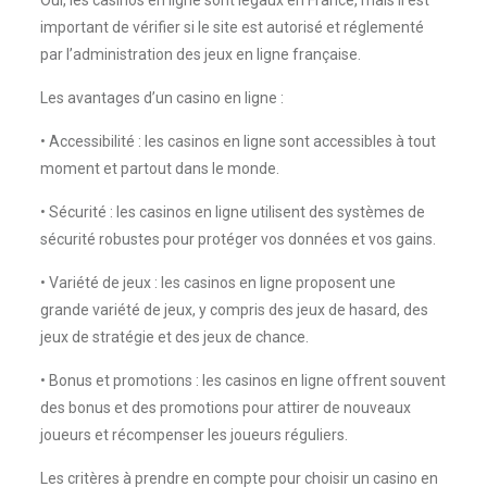
Oui, les casinos en ligne sont légaux en France, mais il est
important de vérifier si le site est autorisé et réglementé
par l’administration des jeux en ligne française.
Les avantages d’un casino en ligne :
• Accessibilité : les casinos en ligne sont accessibles à tout
moment et partout dans le monde.
• Sécurité : les casinos en ligne utilisent des systèmes de
sécurité robustes pour protéger vos données et vos gains.
• Variété de jeux : les casinos en ligne proposent une
grande variété de jeux, y compris des jeux de hasard, des
jeux de stratégie et des jeux de chance.
• Bonus et promotions : les casinos en ligne offrent souvent
des bonus et des promotions pour attirer de nouveaux
joueurs et récompenser les joueurs réguliers.
Les critères à prendre en compte pour choisir un casino en