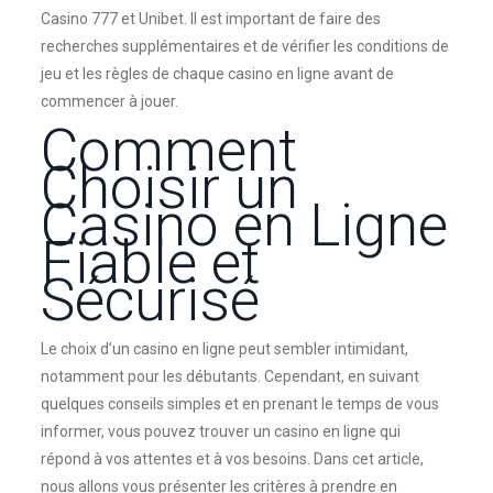
Casino 777 et Unibet. Il est important de faire des
recherches supplémentaires et de vérifier les conditions de
jeu et les règles de chaque casino en ligne avant de
commencer à jouer.
Comment
Choisir un
Casino en Ligne
Fiable et
Sécurisé
Le choix d’un casino en ligne peut sembler intimidant,
notamment pour les débutants. Cependant, en suivant
quelques conseils simples et en prenant le temps de vous
informer, vous pouvez trouver un casino en ligne qui
répond à vos attentes et à vos besoins. Dans cet article,
nous allons vous présenter les critères à prendre en