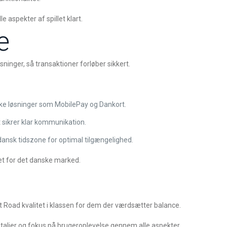
e aspekter af spillet klart.
e
sninger, så transaktioner forløber sikkert.
ke løsninger som MobilePay og Dankort.
t sikrer klar kommunikation.
dansk tidszone for optimal tilgængelighed.
et for det danske marked.
Road kvalitet i klassen for dem der værdsætter balance.
jer og fokus på brugeroplevelse gennem alle aspekter.