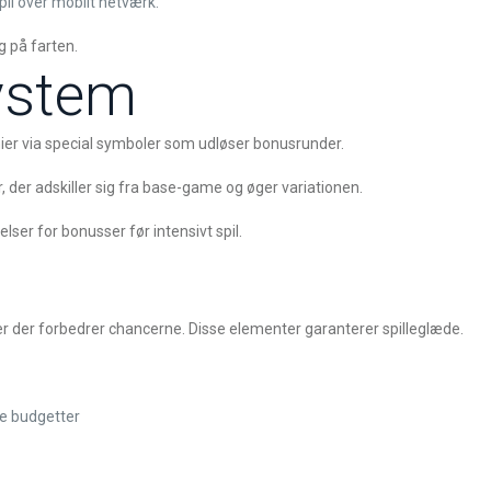
spil over mobilt netværk.
g på farten.
ystem
er via special symboler som udløser bonusrunder.
der adskiller sig fra base-game og øger variationen.
elser for bonusser før intensivt spil.
der forbedrer chancerne. Disse elementer garanterer spilleglæde.
ge budgetter