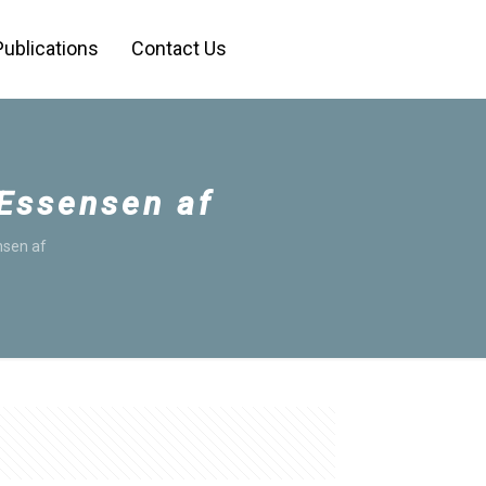
Publications
Contact Us
 Essensen af
nsen af