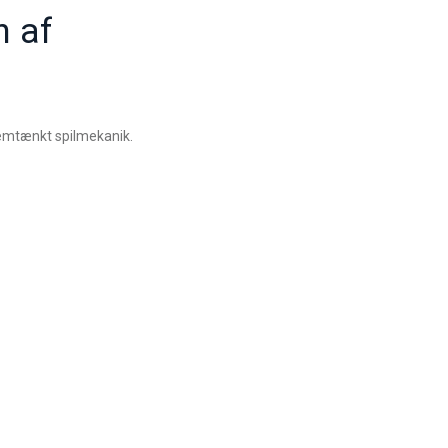
n af
mtænkt spilmekanik.