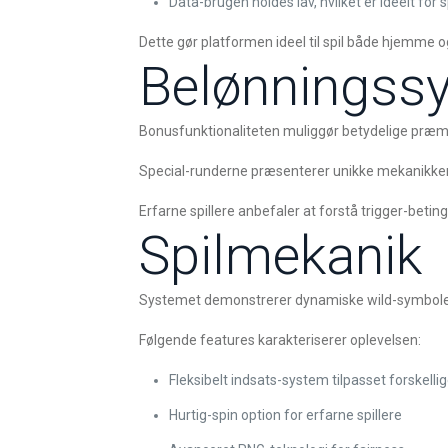
Data-brugen holdes lav, hvilket er ideelt for 
Dette gør platformen ideel til spil både hjemme o
Belønningss
Bonusfunktionaliteten muliggør betydelige præmi
Special-runderne præsenterer unikke mekanikker, 
Erfarne spillere anbefaler at forstå trigger-beting
Spilmekanik
Systemet demonstrerer dynamiske wild-symboler 
Følgende features karakteriserer oplevelsen:
Fleksibelt indsats-system tilpasset forskelli
Hurtig-spin option for erfarne spillere