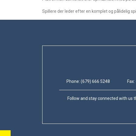
Spillere der leder efter en komplet og pålidelig sp
Phone: (679) 666 5248
Fax:
Follow and stay connected with us t