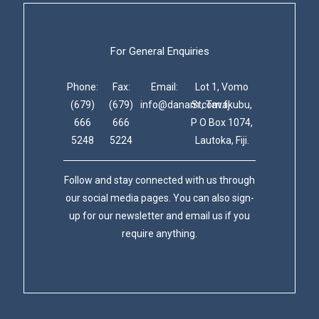
For General Enquiries
Phone:
Fax:
Email:
Lot 1, Vomo
(679)
(679)
info@danam.com.fj
St, Tavakubu,
666
666
P O Box 1074,
5248
5224
Lautoka, Fiji.
Follow and stay connected with us through
our social media pages. You can also sign-
up for our newsletter and email us if you
require anything.