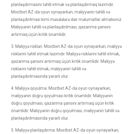
planlaşdırmasını təhlil etmək və planlaşdırmaq lazımdır.
Mostbet AZ-da oyun oynayarkən, maliyyənin təhlili və
planlaşdırılması kimi məsələlərə dair məlumatlar almalısınız.
Maliyyənin təhlili və planlaşdırılması, qazanma şansını
artırmaq üçün kritik önəmlidir.
3. Maliyyə riskləri: Mostbet AZ-da oyun oynayarkən, maliyyə
risklərini təhlil etmək lazımdır. Maliyyə risklərini təhlil etmək,
qazanma şansını artırmaq üçün kritik önəmlidir. Maliyyə
risklərini təhlil etmək, maliyyənin təhlili və
planlaşdırılmasında yararlı olur.
4. Maliyyə qoyulma: Mostbet AZ-da oyun oynayarkən,
maliyyənin doğru qoyulması kritik önəmlidir. Maliyyənin
doğru qoyulması, qazanma şansını artırmaq üçün kritik
önəmlidir. Maliyyənin doğru qoyulması, maliyyənin təhlili və
planlaşdırılmasında yararlı olur.
5. Maliyyə planlaşdırma: Mostbet AZ-da oyun oynayarkən,