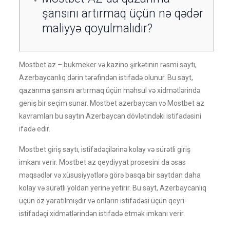
şansını artırmaq üçün nə qədər
maliyyə qoyulmalıdır?
Mostbet.az – bukmeker və kazino şirkətinin rəsmi saytı,
Azerbaycanlıq dərin tərəfindən istifadə olunur. Bu sayt,
qazanma şansını artırmaq üçün məhsul və xidmətlərində
geniş bir seçim sunar. Mostbet azerbaycan və Mostbet az
kavramları bu saytın Azerbaycan dövlətindəki istifadəsini
ifadə edir.
Mostbet giriş saytı, istifadəçilərinə kolay və sürətli giriş
imkanı verir. Mostbet az qeydiyyat prosesini da əsas
məqsədlər və xüsusiyyətlərə görə basqa bir saytdan daha
kolay və sürətli yoldan yerinə yetirir. Bu sayt, Azerbaycanlıq
üçün öz yaratılmışdır və onların istifadəsi üçün qeyri-
istifadəçi xidmətlərindən istifadə etmək imkanı verir.