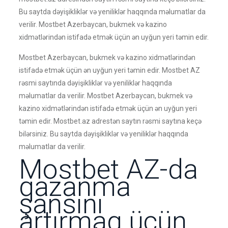
Bu saytda dəyişikliklər və yeniliklər haqqında məlumatlar da
verilir. Mostbet Azerbaycan, bukmek və kazino
xidmətlərindən istifadə etmək üçün ən uyğun yeri təmin edir.
Mostbet Azerbaycan, bukmek və kazino xidmətlərindən
istifadə etmək üçün ən uyğun yeri təmin edir. Mostbet AZ
rəsmi saytında dəyişikliklər və yeniliklər haqqında
məlumatlar da verilir. Mostbet Azerbaycan, bukmek və
kazino xidmətlərindən istifadə etmək üçün ən uyğun yeri
təmin edir. Mostbet.az adrestən saytın rəsmi saytına keçə
bilərsiniz. Bu saytda dəyişikliklər və yeniliklər haqqında
məlumatlar da verilir.
Mostbet AZ-da
qazanma
şansını
artırmaq üçün