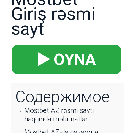
Giriş rəsmi
sayt
▶️ OYNA
Содержимое
Mostbet AZ rəsmi saytı
haqqında məlumatlar
Mostbet AZ-da qazanma