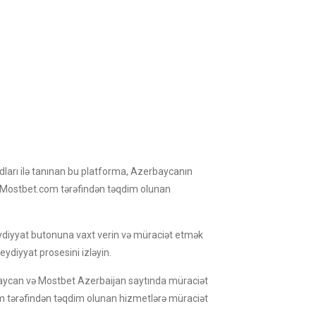
arı ilə tanınan bu platforma, Azerbaycanın
da Mostbet.com tərəfindən təqdim olunan
ydiyyat butonuna vaxt verin və müraciət etmək
diyyat prosesini izləyin.
aycan və Mostbet Azerbaijan saytında müraciət
m tərəfindən təqdim olunan hizmetlərə müraciət