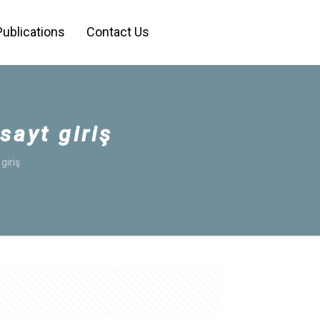
Publications
Contact Us
ayt giriş
giriş