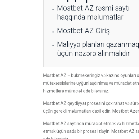
Mostbet AZ rəsmi saytı
haqqında məlumatlar
Mostbet AZ Giriş
Maliyyə planları qazanma
üçün nəzərə alınmalıdır
Mostbet AZ – bukmekeringiz və kazino oyunları o
mütəxəssislərinə uyğunlaşdırılmış və müraciət etm
hizmetlərə müraciət edə bilərsiniz.
Mostbet AZ qeydiyyat prosesini çox rahat və sürə
üçün gerekli məlumatları daxil edin. Mostbet Aze
Mostbet AZ saytında müraciət etmək və hizmetlər
etmək üçün sadə bir proses izləyin. Mostbet AZ 