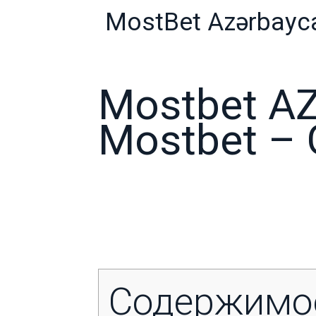
MostBet Azərbayca
Mostbet AZ
Mostbet – G
Содержимо