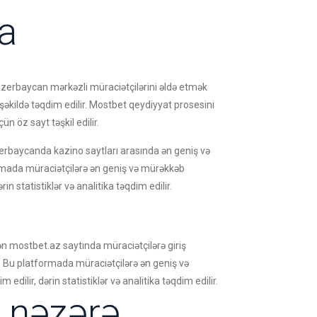
a
zerbaycan mərkəzli müraciətçilərini əldə etmək
şəkildə təqdim edilir. Mostbet qeydiyyat prosesini
 öz sayt təşkil edilir.
erbaycanda kazino saytları arasında ən geniş və
ormada müraciətçilərə ən geniş və mürəkkəb
in statistiklər və analitika təqdim edilir.
lən mostbet.az saytında müraciətçilərə giriş
. Bu platformada müraciətçilərə ən geniş və
edilir, dərin statistiklər və analitika təqdim edilir.
 nəzərə