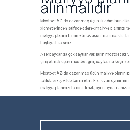
alınmalıdır
Mostbet AZ-da qazanmaq üçün ilk adımların düzg
xidmətlərindən istifadə edərək maliyyə planınızı
maliyyə planını təmin etmək üçün mənimsədilə bir
başlaya bilərsiniz.
Azerbaycanda çox saytlar var, lakin mostbet az v
giriş etmək üçün mostbet giriş sayfasına keçirə b
Mostbet AZ-da qazanmaq üçün maliyyə planınızı t
təhlükəsiz şəkildə təmin etmək və oyun oynamanı
maliyyə planınızı təmin etmək, oyun oynamanıza qə