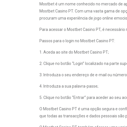
Mostbet é um nome conhecido no mercado de apos
Mostbet Casino PT. Com uma vasta gama de opções 
procuram uma experiência de jogo online emocio
Para acessar o Mostbet Casino PT, é necessário re
Passos para o login no Mostbet Casino PT:
1. Aceda ao site do Mostbet Casino PT;
2. Clique no botão “Login” localizado na parte supe
3. Introduza o seu endereço de e-mail ou número
4. Introduza a sua palavra-passe;
5. Clique no botão “Entrar” para aceder ao seu ac
O Mostbet Casino PT é uma opção segura e confiáv
que todas as transacções e dados pessoais são p