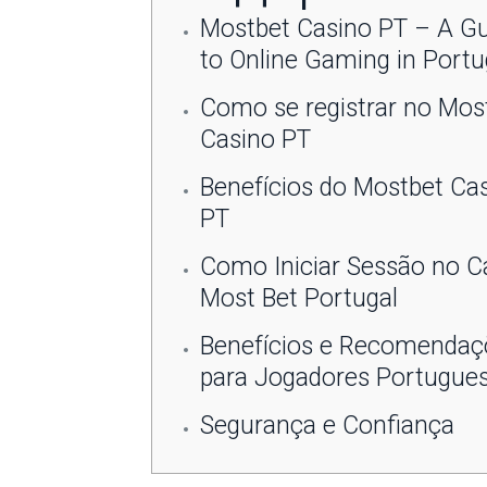
Mostbet Casino PT – A Gu
to Online Gaming in Portu
Como se registrar no Mos
Casino PT
Benefícios do Mostbet Ca
PT
Como Iniciar Sessão no C
Most Bet Portugal
Benefícios e Recomendaç
para Jogadores Portugue
Segurança e Confiança