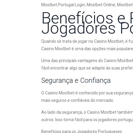
Mostbet Portugal Login, Mostbet Online, Mostbet
Benefícios 
Jogadores P
Quando se trata de jogar no Casino Mostbet, é f
Casino Mostbet é uma das opções mais populare
Uma das principais vantagens do Casino Mostbet é 
fácil encontrar algo que se adapte às suas prefer
Segurança e Confiança
O Casino Mostbet é conhecido por sua segurança
mais seguros e confiáveis do mercado.
Ao lado da segurança, o Casino Mostbet também 
outros. Isso torna fácil para os jogadores portug
Benefícios para os Jogadores Portugueses