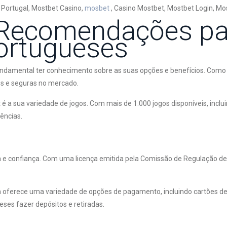
 Portugal, Mostbet Casino,
mosbet
, Casino Mostbet, Mostbet Login, Mo
e Recomendações pa
ortugueses
undamental ter conhecimento sobre as suas opções e benefícios. Como 
s e seguras no mercado.
a sua variedade de jogos. Com mais de 1.000 jogos disponíveis, incluind
ências.
 e confiança. Com uma licença emitida pela Comissão de Regulação de
oferece uma variedade de opções de pagamento, incluindo cartões de c
ueses fazer depósitos e retiradas.