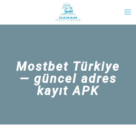
Mostbet Türkiye
— güncel adres
kayıt APK