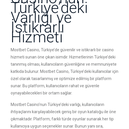
Türkiye’deki
Varlığı ve
İstikrarlı
Hizmeti
Mostbet Casino, Türkiye’de güvenilir ve istikrarlı bir casino
hizmeti sunan öne çıkan isimdir. Hizmetlerinin Türkiye’deki
tanınmış olması, kullanıcıların güvenliğine ve memnuniyete
katkıda bulunur. Mostbet Casino, Türkiye’deki kullanıcılar için
özel olarak tasarlanmış ve optimize edilmiş bir platform
sunar. Bu platform, kullanıcıların rahat ve güvenle
oynayabilecekleri bir ortam sağlar.
Mostbet Casino’nun Türkiye’deki varlığı, kullanıcıların
ihtiyaçlarını karşılayabilecek geniş bir oyun kataloğu ile öne
çıkmaktadır. Platform, farklı türde oyunlar sunarak her tip
kullanıcıya uygun seçenekler sunar. Bunun yanı sıra,