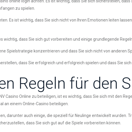
ino online login achten. Es ist wichtig, dass Sie sich sicherstellen, das
nfangen zu spielen.
ten. Es ist wichtig, dass Sie sich nicht von Ihren Emotionen leiten lass
es wichtig, dass Sie sich gut vorbereiten und einige grundlegende Regel
gene Spielstrategie konzentrieren und dass Sie sich nicht von anderen Sp
rstellen, dass Sie erfolgreich und erfolgreich spielen und dass Sie sich
en Regeln für den S
 Casino Online zu beteiligen, ist es wichtig, dass Sie sich mit den Rege
al an einem Online-Casino beteiligen.
en, darunter auch einige, die speziell für Neulinge entwickelt wurden. T
herzustellen, dass Sie sich gut auf die Spiele vorbereiten können.