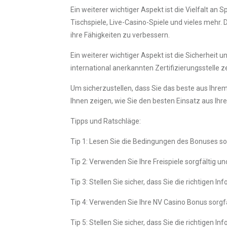
Ein weiterer wichtiger Aspekt ist die Vielfalt an
Tischspiele, Live-Casino-Spiele und vieles mehr.
ihre Fähigkeiten zu verbessern.
Ein weiterer wichtiger Aspekt ist die Sicherheit 
international anerkannten Zertifizierungsstelle z
Um sicherzustellen, dass Sie das beste aus Ihre
Ihnen zeigen, wie Sie den besten Einsatz aus Ih
Tipps und Ratschläge:
Tip 1: Lesen Sie die Bedingungen des Bonuses sor
Tip 2: Verwenden Sie Ihre Freispiele sorgfältig und
Tip 3: Stellen Sie sicher, dass Sie die richtigen
Tip 4: Verwenden Sie Ihre NV Casino Bonus sorgfäl
Tip 5: Stellen Sie sicher, dass Sie die richtigen 