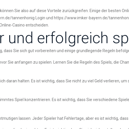
 können Sie also auf diese Vorteile zurückgreifen. Einige der besten On
rn.de/tannenhonig Login und https://www.imker-bayern.de/tannenhonig 
 Online-Casino entscheiden.
r und erfolgreich sp
tig, dass Sie sich gut vorbereiten und einige grundlegende Regeln befolg
bevor Sie anfangen zu spielen. Lernen Sie die Regeln des Spiels, die Ch
ch daran halten. Es ist wichtig, dass Sie nicht zu viel Geld verlieren, um
estimmtes Spiel konzentrieren. Es ist wichtig, dass Sie verschiedene Sp
entmutigen lassen. Jeder Spieler hat Fehlertage, aber es ist wichtig, das