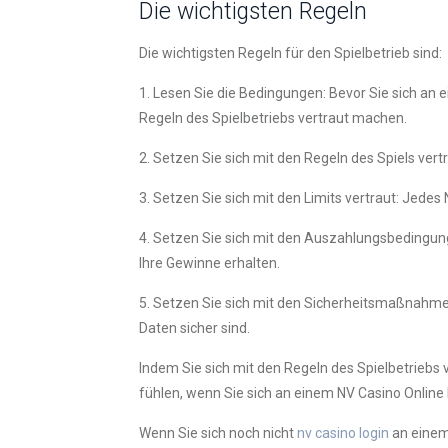
Die wichtigsten Regeln
Die wichtigsten Regeln für den Spielbetrieb sind:
1. Lesen Sie die Bedingungen: Bevor Sie sich an e
Regeln des Spielbetriebs vertraut machen.
2. Setzen Sie sich mit den Regeln des Spiels vertr
3. Setzen Sie sich mit den Limits vertraut: Jedes 
4. Setzen Sie sich mit den Auszahlungsbedingung
Ihre Gewinne erhalten.
5. Setzen Sie sich mit den Sicherheitsmaßnahmen
Daten sicher sind.
Indem Sie sich mit den Regeln des Spielbetriebs v
fühlen, wenn Sie sich an einem NV Casino Online 
Wenn Sie sich noch nicht
nv casino login
an einem 