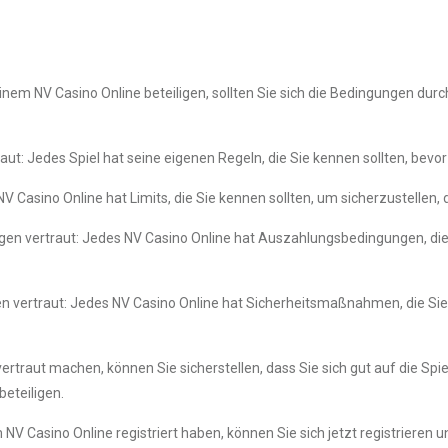
inem NV Casino Online beteiligen, sollten Sie sich die Bedingungen durc
aut: Jedes Spiel hat seine eigenen Regeln, die Sie kennen sollten, bevor 
NV Casino Online hat Limits, die Sie kennen sollten, um sicherzustellen, 
en vertraut: Jedes NV Casino Online hat Auszahlungsbedingungen, die S
 vertraut: Jedes NV Casino Online hat Sicherheitsmaßnahmen, die Sie k
ertraut machen, können Sie sicherstellen, dass Sie sich gut auf die Spi
beteiligen.
NV Casino Online registriert haben, können Sie sich jetzt registrieren 