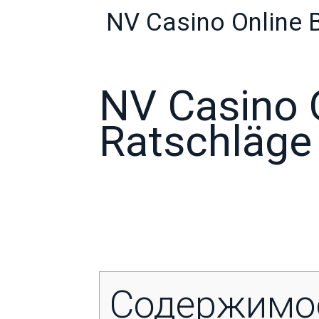
NV Casino Online 
NV Casino 
Ratschläge
Содержимо