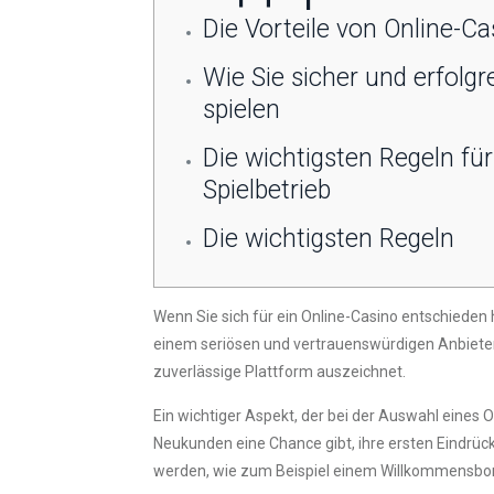
Die Vorteile von Online-Ca
Wie Sie sicher und erfolgr
spielen
Die wichtigsten Regeln fü
Spielbetrieb
Die wichtigsten Regeln
Wenn Sie sich für ein Online-Casino entschieden
einem seriösen und vertrauenswürdigen Anbieter
zuverlässige Plattform auszeichnet.
Ein wichtiger Aspekt, der bei der Auswahl eines O
Neukunden eine Chance gibt, ihre ersten Eindrü
werden, wie zum Beispiel einem Willkommensbon