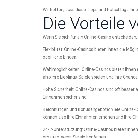
Wir hoffen, dass diese Tipps und Ratschläge Ihne
Die Vorteile 
Wenn Sie sich für ein Online-Casino entscheiden, 
Flexibilität: Online-Casinos bieten Ihnen die Mög
oder -orte binden.
Wahlmöglichkeiten: Online-Casinos bieten Ihnen ei
also Ihre Lieblings-Spiele spielen und Ihre Chan
Hohe Sicherheit: Online-Casinos sind oft besser a
Einnahmen sicher sind.
Belohnungen und Bonusangebote: Viele Online-Ca
können also Ihre Einnahmen erhöhen und Ihre C
24/7-Unterstützung: Online-Casinos bieten Ihnen 
erhalten, wenn Sie sie benötigen.