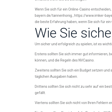
Wenn Sie sich für ein Online-Casino entscheiden,
bayern.de/tannenhonig , https://www.imker-baye
die beste Erfahrung haben, wenn Sie sich für ein
Wie Sie siche
Um sicher und erfolgreich zu spielen, ist es wich
Erstens sollten Sie sich immer gut informieren, 
können, und die Regeln des NVCasino.
Zweitens sollten Sie sich ein Budget setzen und si
täglichen Ausgaben haben.
Drittens sollten Sie sich nicht zu sehr auf ein b
gefällt.
Viertens sollten Sie sich nicht von Ihren Fehlern 