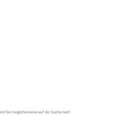
sind Sie möglicherweise auf der Suche nach