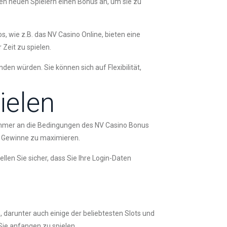
ieten neuen Spielern einen Bonus an, um sie zu
s, wie z.B. das NV Casino Online, bieten eine
Zeit zu spielen.
nden würden. Sie können sich auf Flexibilität,
ielen
ch immer an die Bedingungen des NV Casino Bonus
re Gewinne zu maximieren.
ellen Sie sicher, dass Sie Ihre Login-Daten
n, darunter auch einige der beliebtesten Slots und
 Sie anfangen zu spielen.