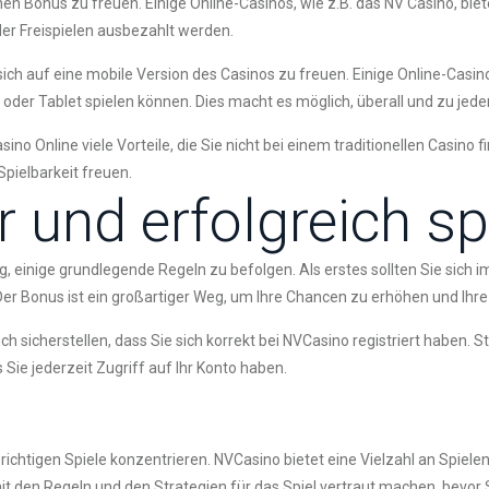
 einen Bonus zu freuen. Einige Online-Casinos, wie z.B. das NV Casino, b
er Freispielen ausbezahlt werden.
 sich auf eine mobile Version des Casinos zu freuen. Einige Online-Casino
oder Tablet spielen können. Dies macht es möglich, überall und zu jeder 
no Online viele Vorteile, die Sie nicht bei einem traditionellen Casino fi
Spielbarkeit freuen.
r und erfolgreich sp
htig, einige grundlegende Regeln zu befolgen. Als erstes sollten Sie si
Der Bonus ist ein großartiger Weg, um Ihre Chancen zu erhöhen und Ih
ch sicherstellen, dass Sie sich korrekt bei NVCasino registriert haben. St
Sie jederzeit Zugriff auf Ihr Konto haben.
e richtigen Spiele konzentrieren. NVCasino bietet eine Vielzahl an Spiele
t mit den Regeln und den Strategien für das Spiel vertraut machen, bevor