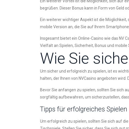
Ein weiterer Vorteil ist die Möglichkeit, sich auf
begrüßen. Dieser Bonus kann in Form von Geld od
Ein weiterer wichtiger Aspekt ist die Möglichkeit,
mobile Version an, die Sie auf Ihrem Smartphone 
Insgesamt bietet ein Online-Casino wie das NV Casi
Vielfalt an Spielen, Sicherheit, Bonus und mobile 
Wie Sie siche
Um sicher und erfolgreich zu spielen, ist es wic
halten, der Ihnen von NVCasino angeboten wird. 
Bevor Sie anfangen zu spielen, sollten Sie sich au
sorgfältig aufbewahren, um sicherzustellen, dass 
Tipps für erfolgreiches Spielen
Um erfolgreich zu spielen, sollten Sie sich auf di
Tischspiele. Stellen Sie sicher, dass Sie sich gu