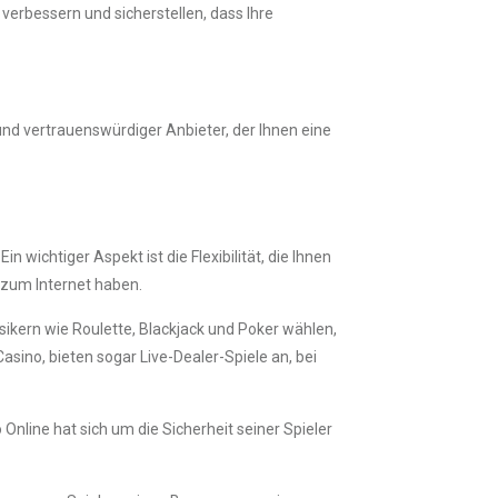
erbessern und sicherstellen, dass Ihre
 und vertrauenswürdiger Anbieter, der Ihnen eine
n wichtiger Aspekt ist die Flexibilität, die Ihnen
 zum Internet haben.
assikern wie Roulette, Blackjack und Poker wählen,
asino, bieten sogar Live-Dealer-Spiele an, bei
 Online hat sich um die Sicherheit seiner Spieler