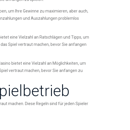
 haben, um Ihre Gewinne zu maximieren, aber auch,
e Einzahlungen und Auszahlungen problemlos
 bietet eine Vielzahl an Ratschlägen und Tipps, um
ür das Spiel vertraut machen, bevor Sie anfangen
VCasino bietet eine Vielzahl an Möglichkeiten, um
s Spiel vertraut machen, bevor Sie anfangen zu
pielbetrieb
traut machen. Diese Regeln sind für jeden Spieler