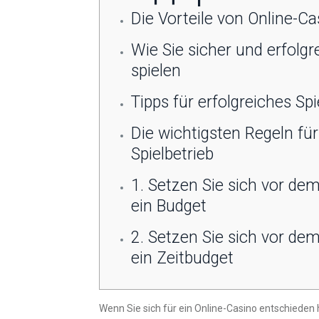
Die Vorteile von Online-Ca
Wie Sie sicher und erfolgr
spielen
Tipps für erfolgreiches Spi
Die wichtigsten Regeln fü
Spielbetrieb
1. Setzen Sie sich vor dem
ein Budget
2. Setzen Sie sich vor dem
ein Zeitbudget
Wenn Sie sich für ein Online-Casino entschieden