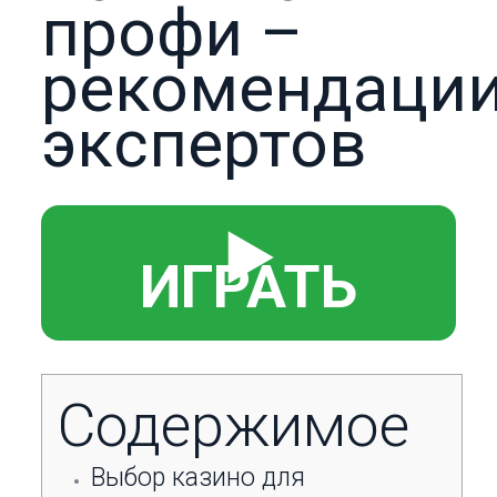
профи –
рекомендаци
экспертов
▶️
ИГРАТЬ
Содержимое
Выбор казино для