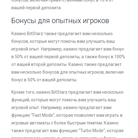
бонусов, включая приветственный бонус в 10% от
вашей первой депозита.
Бонусы для опытных игроков
Казино BitStarz также предлагает вам несколько
бонусов, которые могут помочь вам улучшить ваш
игровой опыт. Например, казино предлагает вам бонус
в 50% от вашей первой депозиты, а также бонус в 100%
от вашей второй депозиты. Казино также предлагает
вам несколько бонусов для опытных игроков, включая
бонус в 50% от вашей депозиты.
Кроме того, казино BitStarz предлагает вам несколько
функций, которые могут помочь вам улучшить ваш
игровой опыт. Например, казино предлагает вам
функцию “Fast Mode”, которая позволяет вам играть в
игровые автоматы с более быстрым темпом. Казино
также предлагает вам функцию “Turbo Mode”, которая