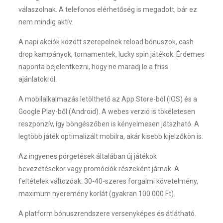
válaszolnak. A telefonos elérhetőség is megadott, bár ez
nem mindig aktív.
A napi akciók között szerepelnek reload bónuszok, cash
drop kampányok, tornamentek, lucky spin játékok. Érdemes
naponta bejelentkezni, hogy ne maradj le a friss
ajánlatokról.
A mobilalkalmazás letölthető az App Store-ból (iOS) és a
Google Play-ből (Android). A webes verzió is tökéletesen
reszponzív, így böngészőben is kényelmesen játszható. A
legtöbb játék optimalizált mobilra, akár kisebb kijelzőkön is.
Az ingyenes pörgetések általában új játékok
bevezetésekor vagy promóciók részeként járnak. A
feltételek változóak: 30-40-szeres forgalmi követelmény,
maximum nyeremény korlát (gyakran 100 000 Ft).
A platform bónuszrendszere versenyképes és átlátható.