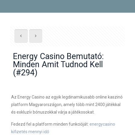
Energy Casino Bemutató:
Minden Amit Tudnod Kell
(#294)
Az Energy Casino az egyik legdinamikusabb online kaszinó
platform Magyarországon, amely több mint 2400 játékkal
és exkluzív bónuszokkal várja a játékosokat.
Fedezd fel a platform minden funkcióját:
energycasino
kifizetés mennyi idő