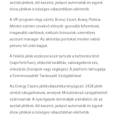
asztali játékok, élő kaszinó, jackpot automaták és egyedi
show játékok is bőséges választékban elérhetők.
A VIP program négy szintű: Bronz, Ezüst, Arany, Platina.
Minden szinten növekvő előnyök: gyorsabb kifizetések,
magasabb cashback, exkluzív bónuszok, személyes
account manager. Az aktivitási pontokat minden valódi
pénzes tét után kapjuk.
A felelős játék eszközei közé tartozik a befizetési limit
(napi/heti/havi), időkorlát beállítás, valóságellenőrzés,
önkizárás (hónapok vagy végleges). A platform támogatja
a Szerencsejáték Tanácsadó Szolgálatokat.
Az Energy Casino játékválasztéka lenyűgöző: 2428 játék
címből válogathatunk, amelyek 48 különböző szolgáltatótól
származnak. A nyerőgépek dominálják a kínálatot, de az
asztali játékok, élő kaszinó, jackpot automaták és egyedi
show játékok is bőséges választékban elérhetők.