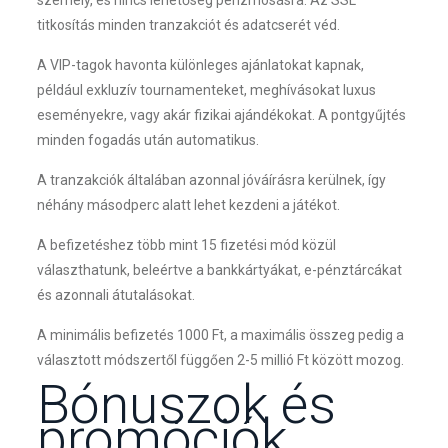
személy, és nincs lehetőség pénzmosásra. Az SSL
titkosítás minden tranzakciót és adatcserét véd.
A VIP-tagok havonta különleges ajánlatokat kapnak,
például exkluzív tournamenteket, meghívásokat luxus
eseményekre, vagy akár fizikai ajándékokat. A pontgyűjtés
minden fogadás után automatikus.
A tranzakciók általában azonnal jóváírásra kerülnek, így
néhány másodperc alatt lehet kezdeni a játékot.
A befizetéshez több mint 15 fizetési mód közül
választhatunk, beleértve a bankkártyákat, e-pénztárcákat
és azonnali átutalásokat.
A minimális befizetés 1000 Ft, a maximális összeg pedig a
választott módszertől függően 2-5 millió Ft között mozog.
Bónuszok és
promóciók