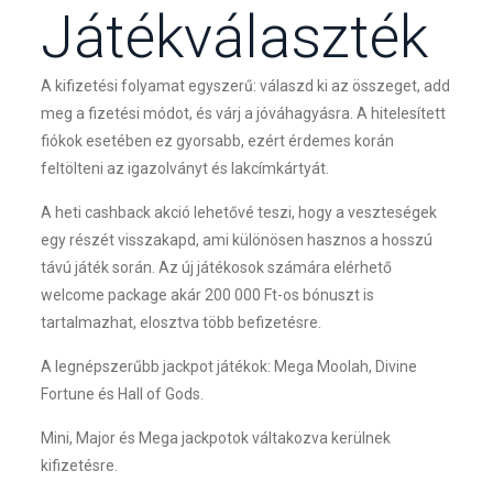
Játékválaszték
A kifizetési folyamat egyszerű: válaszd ki az összeget, add
meg a fizetési módot, és várj a jóváhagyásra. A hitelesített
fiókok esetében ez gyorsabb, ezért érdemes korán
feltölteni az igazolványt és lakcímkártyát.
A heti cashback akció lehetővé teszi, hogy a veszteségek
egy részét visszakapd, ami különösen hasznos a hosszú
távú játék során. Az új játékosok számára elérhető
welcome package akár 200 000 Ft-os bónuszt is
tartalmazhat, elosztva több befizetésre.
A legnépszerűbb jackpot játékok: Mega Moolah, Divine
Fortune és Hall of Gods.
Mini, Major és Mega jackpotok váltakozva kerülnek
kifizetésre.