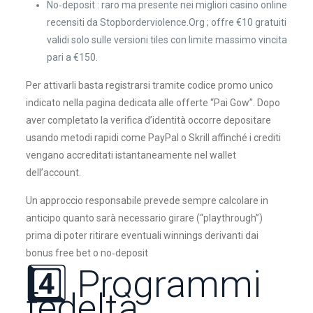
No‑deposit : raro ma presente nei migliori casino online
recensiti da Stopborderviolence.Org ; offre €10 gratuiti
validi solo sulle versioni tiles con limite massimo vincita
pari a €150.
Per attivarli basta registrarsi tramite codice promo unico
indicato nella pagina dedicata alle offerte “Pai Gow”. Dopo
aver completato la verifica d’identità occorre depositare
usando metodi rapidi come PayPal o Skrill affinché i crediti
vengano accreditati istantaneamente nel wallet
dell’account.
Un approccio responsabile prevede sempre calcolare in
anticipo quanto sarà necessario girare (“playthrough”)
prima di poter ritirare eventuali winnings derivanti dai
bonus free bet o no‑deposit
4️⃣ Programmi
fedeltà,