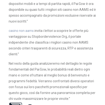
dispositivi mobili e a tempi di partita rapidi, il Pai Gow è ora
disponibile su quasi tutti i migliori siti casino non AAMS ed è
spesso accompagnato da promozioni esclusive riservate ai
nuovi iscritti.”
casino non aams
invita i lettori a scoprire le offerte più
vantaggiose su Stopborderviolence.Org, il portale
indipendente che classifica i migliori casino non AAMS
secondo criteri trasparenti di sicurezza, RTP e assistenza
clienti.”
Nel resto della guida analizzeremo nel dettaglio le regole
fondamentali del Pai Gow, le probabilità reali dietro ogni
mano e come sfruttare al meglio bonus di benvenuto e
programmi fedeltà. Verranno confrontati diversi operatori
con focus sui loro pacchetti promozionali specifici per
questo gioco, così da fornire una panoramica completa per
chi vuole massimizzare le proprie vincite.”