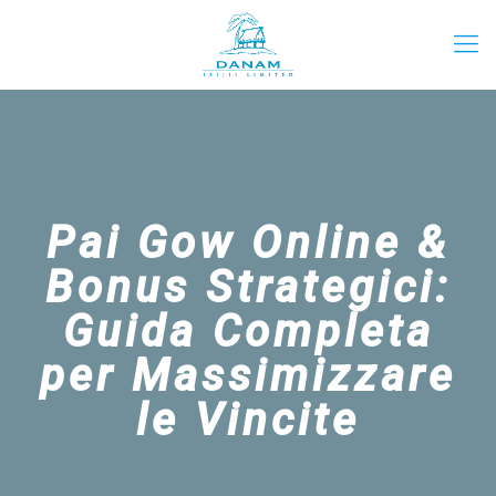
Pai Gow Online &
Bonus Strategici:
Guida Completa
per Massimizzare
le Vincite