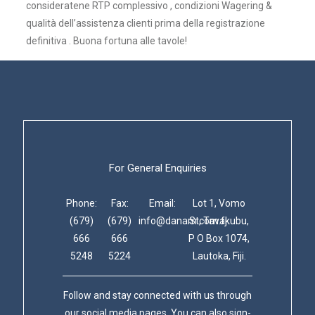
consideratene RTP complessivo , condizioni Wagering &
qualità dell’assistenza clienti prima della registrazione
definitiva . Buona fortuna alle tavole!
For General Enquiries
Phone:
Fax:
Email:
Lot 1, Vomo
(679)
(679)
info@danam.com.fj
St, Tavakubu,
666
666
P O Box 1074,
5248
5224
Lautoka, Fiji.
Follow and stay connected with us through
our social media pages. You can also sign-