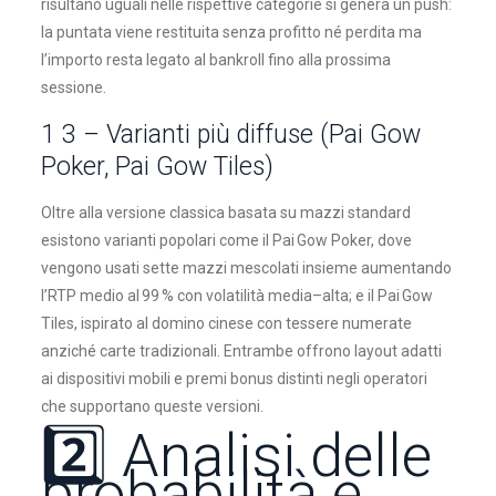
risultano uguali nelle rispettive categorie si genera un push:
la puntata viene restituita senza profitto né perdita ma
l’importo resta legato al bankroll fino alla prossima
sessione.
1 3 – Varianti più diffuse (Pai Gow
Poker, Pai Gow Tiles)
Oltre alla versione classica basata su mazzi standard
esistono varianti popolari come il Pai Gow Poker, dove
vengono usati sette mazzi mescolati insieme aumentando
l’RTP medio al 99 % con volatilità media–alta; e il Pai Gow
Tiles, ispirato al domino cinese con tessere numerate
anziché carte tradizionali. Entrambe offrono layout adatti
ai dispositivi mobili e premi bonus distinti negli operatori
che supportano queste versioni.
2️⃣ Analisi delle
probabilità e