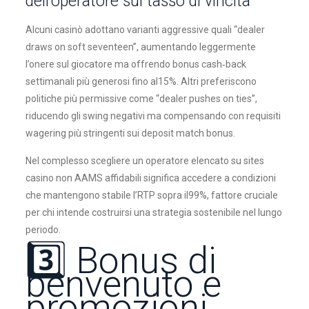
dell’operatore sul tasso di vincita
Alcuni casinò adottano varianti aggressive quali “dealer
draws on soft seventeen”, aumentando leggermente
l’onere sul giocatore ma offrendo bonus cash‑back
settimanali più generosi fino al​15%. Altri preferiscono
politiche più permissive come “dealer pushes on ties”,
riducendo gli swing negativi ma compensando con requisiti
wagering più stringenti sui deposit match bonus.
Nel complesso scegliere un operatore elencato su sites
casino non AAMS affidabili significa accedere a condizioni
che mantengono stabile l’RTP sopra il​99%, fattore cruciale
per chi intende costruirsi una strategia sostenibile nel lungo
periodo.
3️⃣ Bonus di
benvenuto e
promozioni