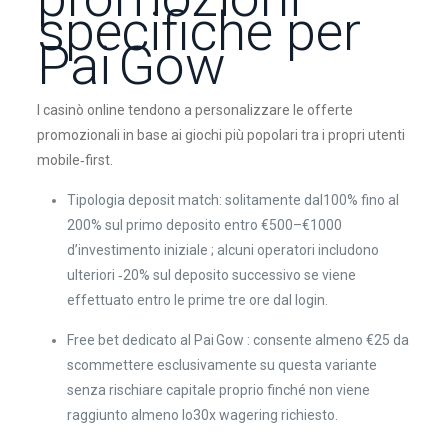
specifiche per
Pai Gow
I casinò online tendono a personalizzare le offerte
promozionali in base ai giochi più popolari tra i propri utenti
mobile‑first.
Tipologia deposit match: solitamente dal​100% fino al​
200% sul primo deposito entro €500–€1000
d’investimento iniziale ; alcuni operatori includono
ulteriori ‑20% sul deposito successivo se viene
effettuato entro le prime tre ore dal login.
Free bet dedicato al Pai Gow : consente almeno €25 da
scommettere esclusivamente su questa variante
senza rischiare capitale proprio finché non viene
raggiunto almeno lo​30x wagering richiesto.