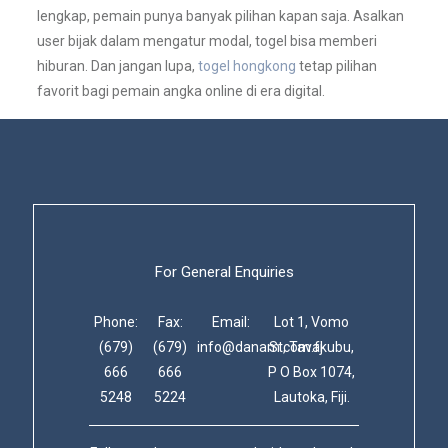
lengkap, pemain punya banyak pilihan kapan saja. Asalkan
user bijak dalam mengatur modal, togel bisa memberi
hiburan. Dan jangan lupa,
togel hongkong
tetap pilihan
favorit bagi pemain angka online di era digital.
For General Enquiries
Phone:
Fax:
Email:
Lot 1, Vomo
(679)
(679)
info@danam.com.fj
St, Tavakubu,
666
666
P O Box 1074,
5248
5224
Lautoka, Fiji.