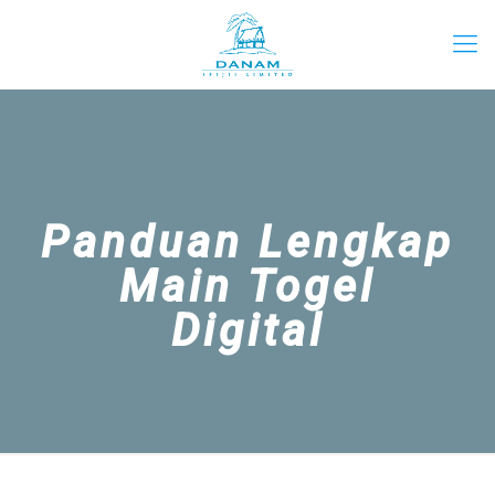
Panduan Lengkap
Main Togel
Digital