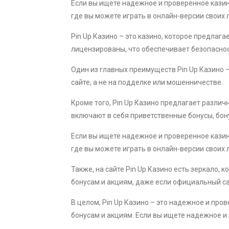
Если вы ищете надежное и проверенное казино
где вы можете играть в онлайн-версии своих 
Pin Up Казино – это казино, которое предлага
лицензированы, что обеспечивает безопаснос
Один из главных преимуществ Pin Up Казино –
сайте, а не на подделке или мошенничестве.
Кроме того, Pin Up Казино предлагает различ
включают в себя приветственные бонусы, бону
Если вы ищете надежное и проверенное казино
где вы можете играть в онлайн-версии своих 
Также, на сайте Pin Up Казино есть зеркало, 
бонусам и акциям, даже если официальный са
В целом, Pin Up Казино – это надежное и про
бонусам и акциям. Если вы ищете надежное и 