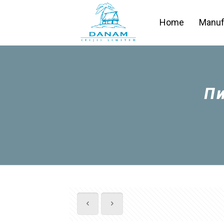
Home
Manuf
Пи