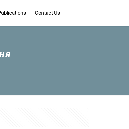
Publications
Contact Us
дня