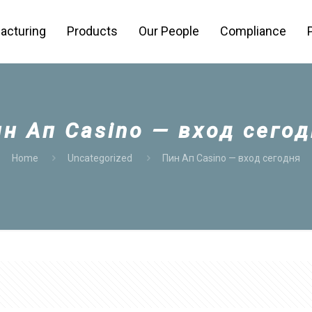
acturing
Products
Our People
Compliance
н Ап Casino — вход сего
Home
Uncategorized
Пин Ап Casino — вход сегодня