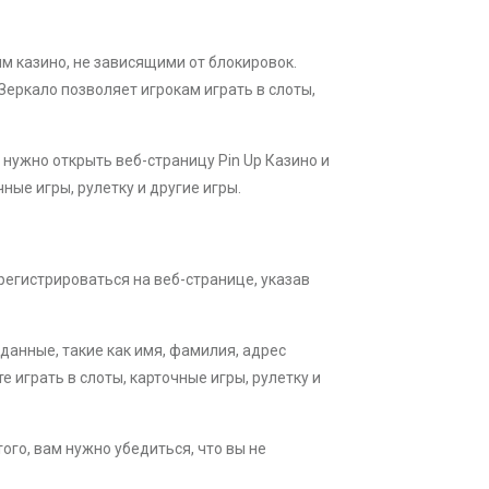
м казино, не зависящими от блокировок.
 Зеркало позволяет игрокам играть в слоты,
м нужно открыть веб-страницу Pin Up Казино и
ные игры, рулетку и другие игры.
арегистрироваться на веб-странице, указав
данные, такие как имя, фамилия, адрес
 играть в слоты, карточные игры, рулетку и
того, вам нужно убедиться, что вы не