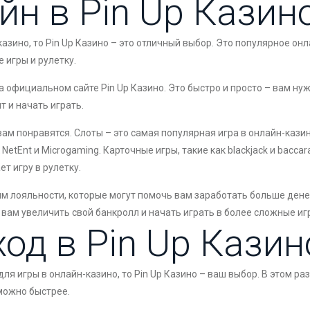
йн в Pin Up Казин
азино, то Pin Up Казино – это отличный выбор. Это популярное он
 игры и рулетку.
 официальном сайте Pin Up Казино. Это быстро и просто – вам ну
т и начать играть.
 вам понравятся. Слоты – это самая популярная игра в онлайн-кази
NetEnt и Microgaming. Карточные игры, такие как blackjack и baccar
ет игру в рулетку.
мм лояльности, которые могут помочь вам заработать больше дене
ь вам увеличить свой банкролл и начать играть в более сложные иг
ход в Pin Up Казин
ля игры в онлайн-казино, то Pin Up Казино – ваш выбор. В этом ра
 можно быстрее.