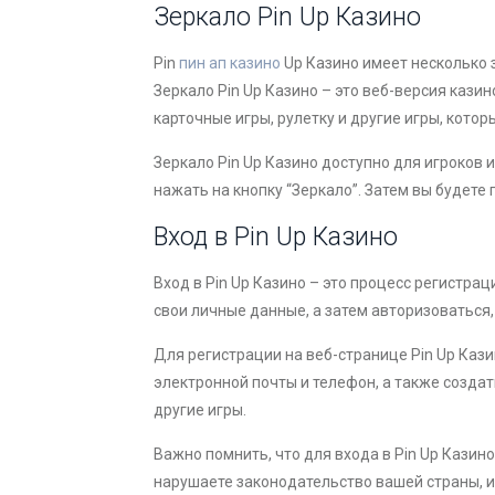
Зеркало Pin Up Казино
Pin
пин ап казино
Up Казино имеет несколько 
Зеркало Pin Up Казино – это веб-версия казин
карточные игры, рулетку и другие игры, котор
Зеркало Pin Up Казино доступно для игроков и
нажать на кнопку “Зеркало”. Затем вы будете 
Вход в Pin Up Казино
Вход в Pin Up Казино – это процесс регистра
свои личные данные, а затем авторизоваться,
Для регистрации на веб-странице Pin Up Кази
электронной почты и телефон, а также создат
другие игры.
Важно помнить, что для входа в Pin Up Казино
нарушаете законодательство вашей страны, и