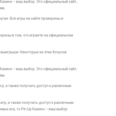
 Казино – ваш выбор. Это официальный сайт,
ям.
ругие. Все игры на сайте проверены и
верены в том, что играете на официальном
ь выигрыши. Некоторые из этих бонусов
 Казино – ваш выбор. Это официальный сайт,
ям.
игр, а также получать доступ к различным
 игр, а также получать доступ к различным
мых игр, то Pin Up Казино – ваш выбор.