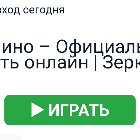
вход сегодня
зино – Официал
ать онлайн | Зер
▶️ ИГРАТЬ