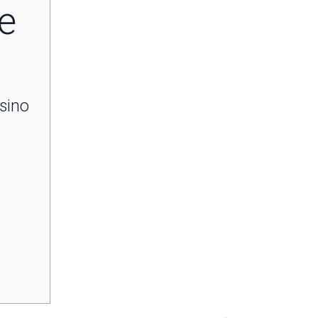
е
sino