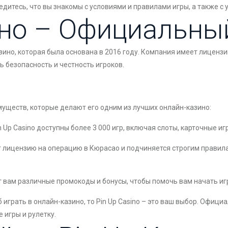
бедитесь, что вы знакомы с условиями и правилами игры, а также с 
ино – Официальны
азино, которая была основана в 2016 году. Компания имеет лиценз
 безопасность и честность игроков.
муществ, которые делают его одним из лучших онлайн-казино:
Up Casino доступны более 3 000 игр, включая слоты, карточные игр
еет лицензию на операцию в Кюрасао и подчиняется строгим правил
ет вам различные промокоды и бонусы, чтобы помочь вам начать иг
играть в онлайн-казино, то Pin Up Casino – это ваш выбор. Официа
 игры и рулетку.