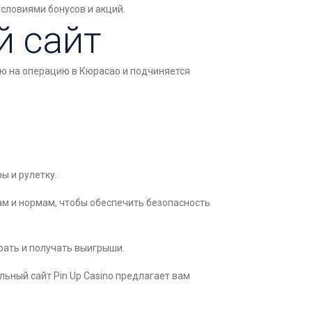
условиями бонусов и акций.
й сайт
ию на операцию в Кюрасао и подчиняется
ы и рулетку.
ам и нормам, чтобы обеспечить безопасность
рать и получать выигрыши.
льный сайт Pin Up Casino предлагает вам