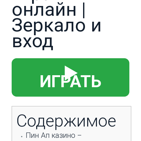
онлайн |
Зеркало и
вход
▶️
ИГРАТЬ
Содержимое
Пин Ап казино –