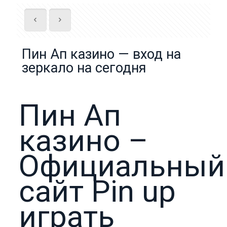
Пин Ап казино — вход на
зеркало на сегодня
Пин Ап
казино –
Официальный
сайт Pin up
играть