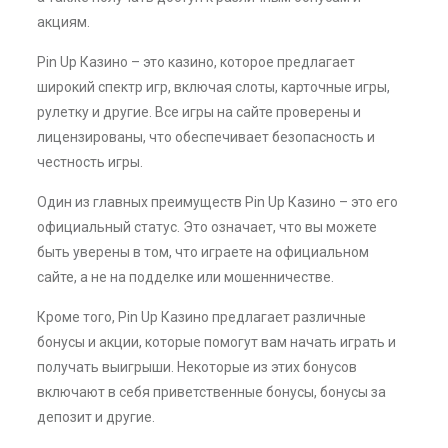
акциям.
Pin Up Казино – это казино, которое предлагает
широкий спектр игр, включая слоты, карточные игры,
рулетку и другие. Все игры на сайте проверены и
лицензированы, что обеспечивает безопасность и
честность игры.
Один из главных преимуществ Pin Up Казино – это его
официальный статус. Это означает, что вы можете
быть уверены в том, что играете на официальном
сайте, а не на подделке или мошенничестве.
Кроме того, Pin Up Казино предлагает различные
бонусы и акции, которые помогут вам начать играть и
получать выигрыши. Некоторые из этих бонусов
включают в себя приветственные бонусы, бонусы за
депозит и другие.