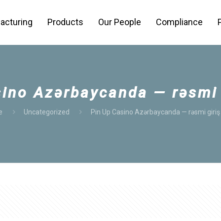
acturing
Products
Our People
Compliance
sino Azərbaycanda — rəsmi 
e
Uncategorized
Pin Up Casino Azərbaycanda — rəsmi giriş