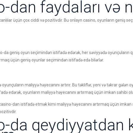
-dan faydaları və n
anlılar üçün çox ciddi və pozitivdir. Bu onlayn casino, oyunların geniş se
-da geniş oyun seçimindən istifadə edərək, her səviyyədə oyunçuların qa
rmaq üçün geniş oyunlar seçimindən istifadə edə bilərlər.
ə oyunçuların maliyyə həyecanını artırır. Bu təkliflər, yeni və təkrar gəl
fadə edərək, oyunların maliyyə həyecanını artırmaq üçün imkan sahibi olu
asino-dan istifadə etmək kimi maliyyə həyecanını artırmaq üçün imkan sa
ozitivdir.
o-da qeydiyyatdan