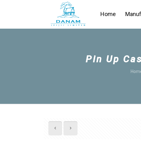
Home
Manuf
Pin Up Ca
Hom