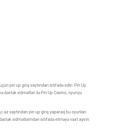
n pin up giriş saytından istifadə edin. Pin Up
ə dəstək xidmətləri ilə Pin Up Casino, oyunçu
ap
az saytından pin up giriş yaparaq bu oyunları
stək xidmətlərindən istifadə etməyə vaxt ayırın.