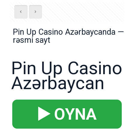
Pin Up Casino Azərbaycanda —
rəsmi sayt
Pin Up Casino
Azərbaycan
▶️ OYNA