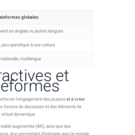
ateformes globales
uvent en anglais ou autres langues
, peu spécifique à une culture
rnationale, multilingue
ractives et
ateformes
renforcer l’engagement des joueurs
et à créer
des forums de discussion et des éléments de
 virtuel dynamique.
la réalité augmentée (AR), ainsi que des
crue, leur permettant d’interagir avec le monde