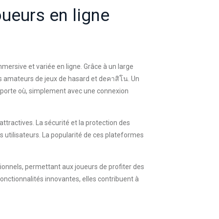
oueurs en ligne
ersive et variée en ligne. Grâce à un large
 des amateurs de jeux de hasard et deคาสิโน. Un
’importe où, simplement avec une connexion
attractives. La sécurité et la protection des
 utilisateurs. La popularité de ces plateformes
ionnels, permettant aux joueurs de profiter des
fonctionnalités innovantes, elles contribuent à