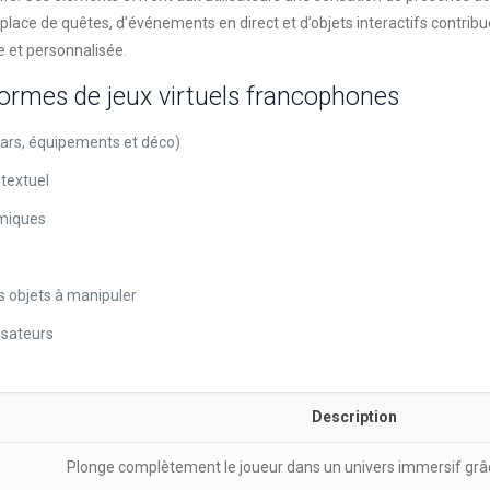
 place de quêtes, d’événements en direct et d’objets interactifs contri
e et personnalisée.
formes de jeux virtuels francophones
ars, équipements et déco)
 textuel
miques
s objets à manipuler
isateurs
Description
Plonge complètement le joueur dans un univers immersif grâc