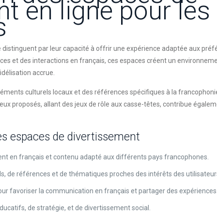
t en ligne pour les
s
distinguent par leur capacité à offrir une expérience adaptée aux préfé
faces et des interactions en français, ces espaces créent un environnem
délisation accrue.
éments culturels locaux et des références spécifiques à la francophoni
jeux proposés, allant des jeux de rôle aux casse-têtes, contribue égale
des espaces de divertissement
ent en français et contenu adapté aux différents pays francophones.
ls, de références et de thématiques proches des intérêts des utilisateur
r favoriser la communication en français et partager des expériences
ucatifs, de stratégie, et de divertissement social.