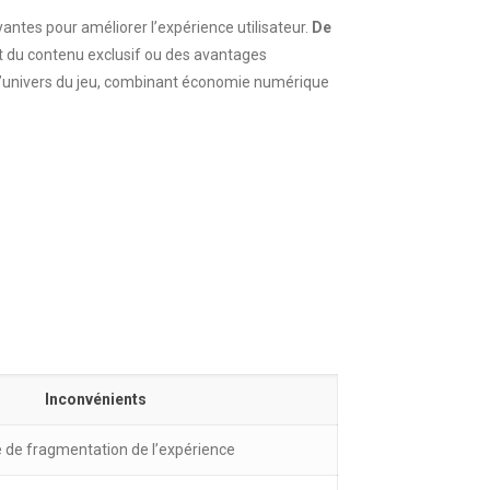
ntes pour améliorer l’expérience utilisateur.
De
t du contenu exclusif ou des avantages
à l’univers du jeu, combinant économie numérique
Inconvénients
 de fragmentation de l’expérience