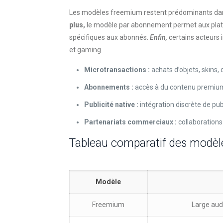
Les modèles freemium restent prédominants dans l
plus,
le modèle par abonnement permet aux platef
spécifiques aux abonnés.
Enfin,
certains acteurs 
et gaming.
Microtransactions :
achats d’objets, skins, 
Abonnements :
accès à du contenu premium 
Publicité native :
intégration discrète de pub
Partenariats commerciaux :
collaboration
Tableau comparatif des modè
Modèle
Freemium
Large aud