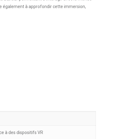
bue également à approfondir cette immersion,
e à des dispositifs VR