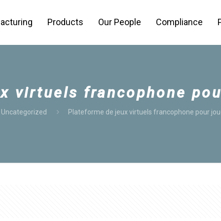
acturing
Products
Our People
Compliance
x virtuels francophone pou
Uncategorized
Plateforme de jeux virtuels francophone pour jou