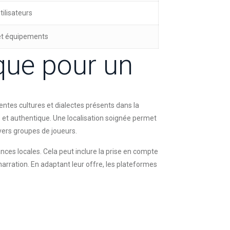
ilisateurs
 et équipements
ique pour un
entes cultures et dialectes présents dans la
ve et authentique. Une localisation soignée permet
vers groupes de joueurs.
nces locales. Cela peut inclure la prise en compte
arration. En adaptant leur offre, les plateformes