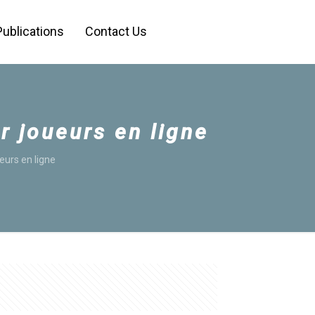
Publications
Contact Us
r joueurs en ligne
eurs en ligne