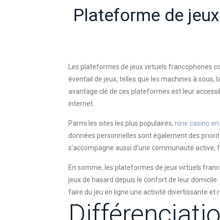
Plateforme de jeux
Les plateformes de jeux virtuels francophones co
éventail de jeux, telles que les machines à sous, 
avantage clé de ces plateformes est leur accessi
internet.
Parmi les sites les plus populaires,
nine casino en
données personnelles sont également des priorités
s’accompagne aussi d’une communauté active, favo
En somme, les plateformes de jeux virtuels franc
jeux de hasard depuis le confort de leur domicile.
faire du jeu en ligne une activité divertissante et
Différenciat