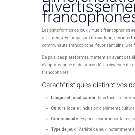
divertissemen
francophone
Les plateformes de jeux virtuels francophones se 
utilisateurs. En proposant du contenu, des inter
communauté francophone, favorisant ainsi une fi
De plus, ces plateformes mettent en avant des él
d’appartenance et de proximité. La diversité des 
francophones.
Caractéristiques distinctives 
Langue et localisation
: Interface entièrem
Culture locale
: Inclusion d’éléments culture
Communauté
: Espaces communautaires pou
Type de jeux
: Variété de jeux, notamment éd