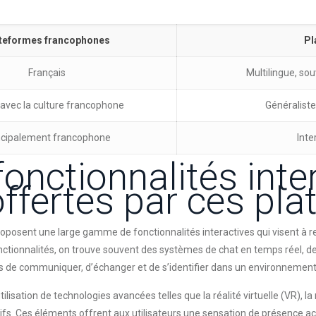
teformes francophones
Pl
Français
Multilingue, so
 avec la culture francophone
Généraliste
ncipalement francophone
Inte
onctionnalités inte
ffertes par ces pl
roposent une large gamme de fonctionnalités interactives qui visent à 
nctionnalités, on trouve souvent des systèmes de chat en temps réel, 
rs de communiquer, d’échanger et de s’identifier dans un environnement
tilisation de technologies avancées telles que la réalité virtuelle (VR), 
ifs. Ces éléments offrent aux utilisateurs une sensation de présence ac