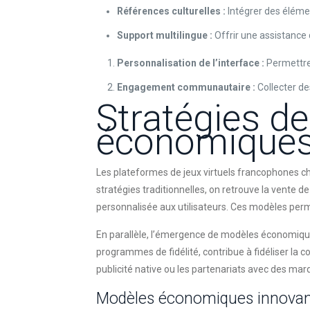
Références culturelles :
Intégrer des éléme
Support multilingue :
Offrir une assistance d
Personnalisation de l’interface :
Permettre 
Engagement communautaire :
Collecter de
Stratégies d
économiques 
Les plateformes de jeux virtuels francophones ch
stratégies traditionnelles, on retrouve la vente d
personnalisée aux utilisateurs. Ces modèles perme
En parallèle, l’émergence de modèles économique
programmes de fidélité, contribue à fidéliser la
publicité native ou les partenariats avec des ma
Modèles économiques innovan